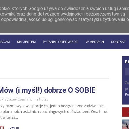
cookie, których Google używa do świadczenia swoich usług i anal
ytkownika oraz dane dotyczące wydajności i bezpieczeństwa są
 odpowiednią jakość usług, generować statystyki użytkowania o
MAGAM
KIM JESTEM
PYTANIA I ODPOWIEDZI
W MEDIACH
KONTAKT
B
Za
Mów (i myśl!) dobrze O SOBIE
pr
Po
Przyjazny Coaching
21.6.23
rzy rozmowy, dwie porcje łez, jedno bezgraniczne zadziwienie.
o plon moich ostatnich coachingowych doświadczeń. Ona1 – od
at w tej sa...
CZYTAJ