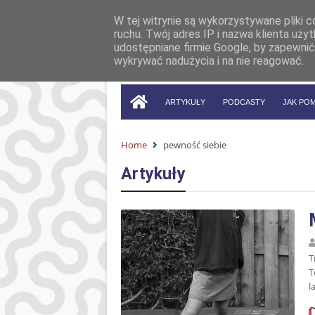
W tej witrynie są wykorzystywane pliki 
ruchu. Twój adres IP i nazwa klienta uż
udostępniane firmie Google, by zapewnić
wykrywać nadużycia i na nie reagować.
ARTYKUŁY
PODCASTY
JAK PO
Home
pewność siebie
Artykuły
T
T
l