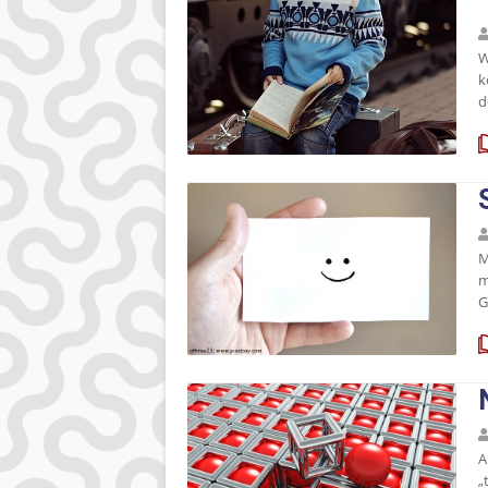
W
k
d
M
m
G
A
„