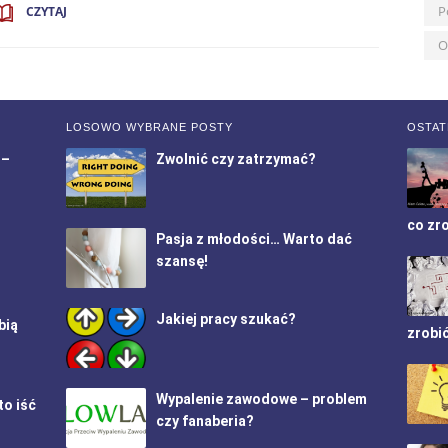
P
CZYTAJ
O
LOSOWO WYBRANE POSTY
OSTAT
 –
Zwolnić czy zatrzymać?
co zr
Pasja z młodości… Warto dać
szansę!
Jakiej pracy szukać?
bią
zrobi
Wypalenie zawodowe – problem
to iść
czy fanaberia?