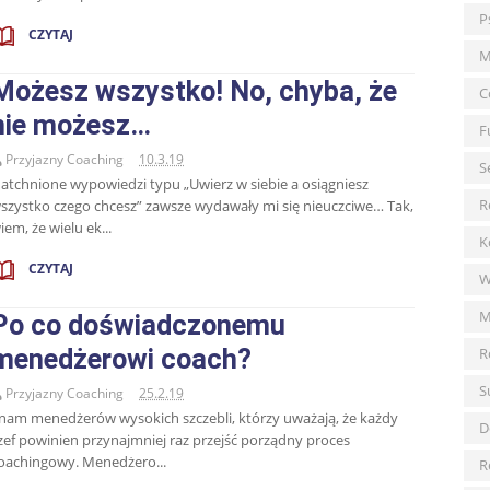
P
CZYTAJ
M
Możesz wszystko! No, chyba, że
C
nie możesz…
F
Przyjazny Coaching
10.3.19
S
atchnione wypowiedzi typu „Uwierz w siebie a osiągniesz
R
szystko czego chcesz” zawsze wydawały mi się nieuczciwe… Tak,
iem, że wielu ek...
K
CZYTAJ
W
M
Po co doświadczonemu
menedżerowi coach?
R
S
Przyjazny Coaching
25.2.19
nam menedżerów wysokich szczebli, którzy uważają, że każdy
D
zef powinien przynajmniej raz przejść porządny proces
oachingowy. Menedżero...
R