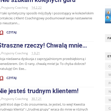
Przyjazny Coaching
14.2.22
 taki syntetyczny sposób mój (były i pozostający w koleżeńskim
ontakcie;-) Klient Coachingowy podsumował swoje nastawienie
o nieustann...
CZYTAJ
F
Straszne rzeczy! Chwalą mnie…
Przyjazny Coaching
1.9.21
E
oja niedawna dyskusja z zaprzyjaźnionym przedsiębiorcą i
enedżerem. On: O rany, chwalą mnie! Ja: To chyba dobrze?
C
ratuluję! On: Eee...
M
CZYTAJ
P
Nie jesteś trudnym klientem!
N
Przyjazny Coaching
30.7.21
W
 jeśli ktoś daje Ci do zrozumienia, że jesteś, to wiej! Kwestia
C
trudnego klienta” i „trudnej grupy” wraca do mnie w różnych