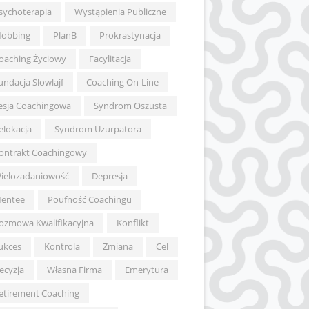
sychoterapia
Wystąpienia Publiczne
obbing
PlanB
Prokrastynacja
oaching Życiowy
Facylitacja
undacja Slowlajf
Coaching On-Line
esja Coachingowa
Syndrom Oszusta
elokacja
Syndrom Uzurpatora
ontrakt Coachingowy
ielozadaniowość
Depresja
entee
Poufność Coachingu
ozmowa Kwalifikacyjna
Konflikt
ukces
Kontrola
Zmiana
Cel
ecyzja
Własna Firma
Emerytura
etirement Coaching