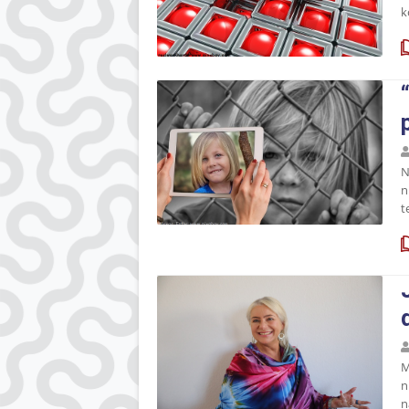
k
N
n
t
M
n
n