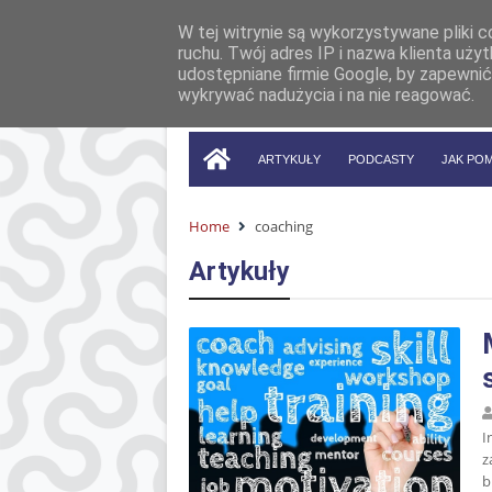
W tej witrynie są wykorzystywane pliki 
ruchu. Twój adres IP i nazwa klienta uż
udostępniane firmie Google, by zapewnić
wykrywać nadużycia i na nie reagować.
ARTYKUŁY
PODCASTY
JAK PO
Home
coaching
Artykuły
I
z
b