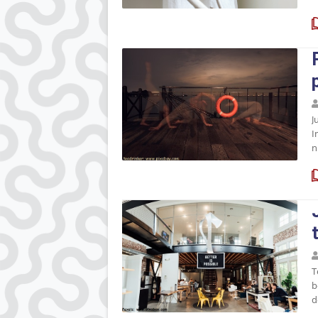
J
I
n
T
b
d