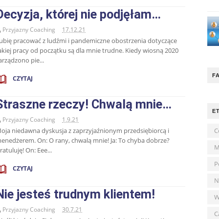
Decyzja, której nie podjęłam…
Przyjazny Coaching
17.12.21
ubię pracować z ludźmi i pandemiczne obostrzenia dotyczące
akiej pracy od początku są dla mnie trudne. Kiedy wiosną 2020
arządzono pie...
F
CZYTAJ
Straszne rzeczy! Chwalą mnie…
E
Przyjazny Coaching
1.9.21
oja niedawna dyskusja z zaprzyjaźnionym przedsiębiorcą i
C
enedżerem. On: O rany, chwalą mnie! Ja: To chyba dobrze?
M
ratuluję! On: Eee...
P
CZYTAJ
N
Nie jesteś trudnym klientem!
W
Przyjazny Coaching
30.7.21
C