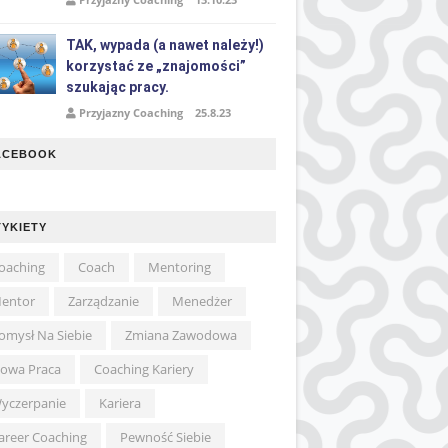
TAK, wypada (a nawet należy!)
korzystać ze „znajomości”
szukając pracy.
Przyjazny Coaching
25.8.23
ACEBOOK
TYKIETY
oaching
Coach
Mentoring
entor
Zarządzanie
Menedżer
omysł Na Siebie
Zmiana Zawodowa
owa Praca
Coaching Kariery
yczerpanie
Kariera
areer Coaching
Pewność Siebie