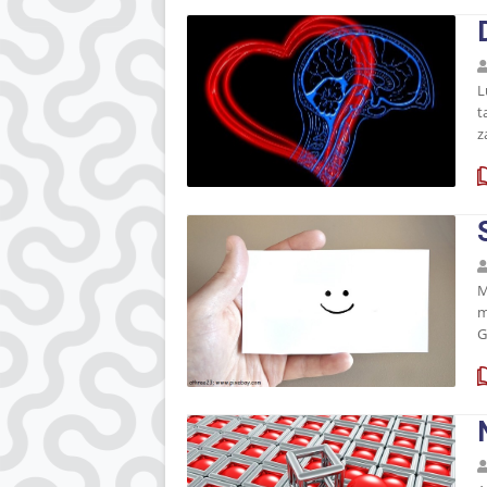
L
t
z
M
m
G