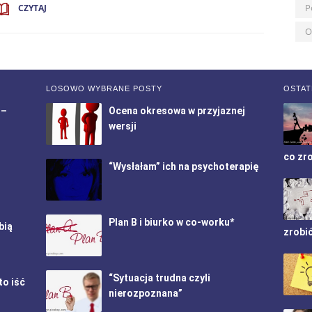
P
CZYTAJ
O
LOSOWO WYBRANE POSTY
OSTAT
 –
Ocena okresowa w przyjaznej
wersji
co zr
“Wysłałam” ich na psychoterapię
Plan B i biurko w co-worku*
bią
zrobi
“Sytuacja trudna czyli
to iść
nierozpoznana”