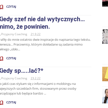
CZYTAJ
Kiedy szef nie dał wytycznych…
mimo, że powinien.
Przyjazny Coaching
21.9.22
rafiły do mnie ostatnio dwie inspiracje do napisania tego tekstu.
ierwsza… Pracownicy, którym dokładane są zadania mimo
ełnego „obło...
CZYTAJ
Kiedy sp…..lać?*
Przyjazny Coaching
23.2.22
o jakiś czas stykam się z informacjami o mobbingu na
ajwyższych szczeblach firm, stosowanym przez osoby
arządzające lub będące bardzo ...
CZYTAJ