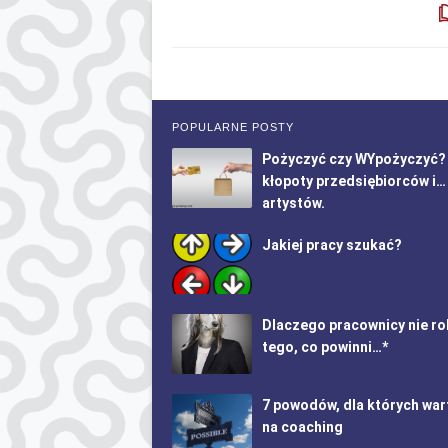
POPULARNE POSTY
Pożyczyć czy WYpożyczyć?
kłopoty przedsiębiorców i…
artystów.
Jakiej pracy szukać?
Dlaczego pracownicy nie ro
tego, co powinni…*
7 powodów, dla których war
na coaching