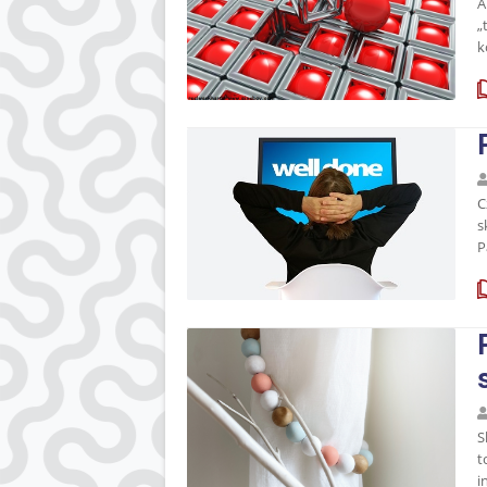
A
„
k
C
s
P
S
t
i