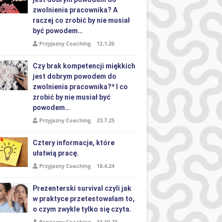
zwolnienia pracownika? A
raczej co zrobić by nie musiał
być powodem…
Przyjazny Coaching
12.1.26
Czy brak kompetencji miękkich
jest dobrym powodem do
zwolnienia pracownika?* I co
zrobić by nie musiał być
powodem…
Przyjazny Coaching
23.7.25
Cztery informacje, które
ułatwią pracę.
Przyjazny Coaching
18.4.24
Prezenterski survival czyli jak
w praktyce przetestowałam to,
o czym zwykle tylko się czyta.
Przyjazny Coaching
13.10.23