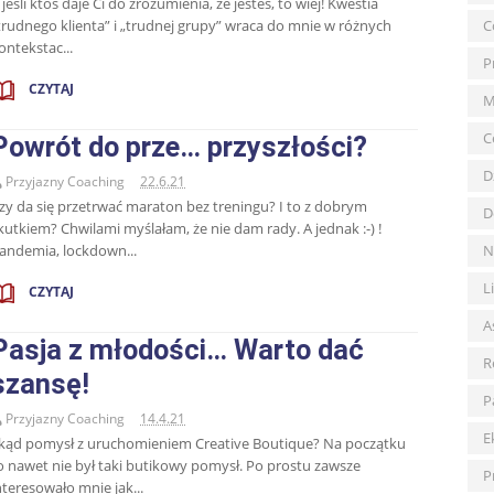
 jeśli ktoś daje Ci do zrozumienia, że jesteś, to wiej! Kwestia
trudnego klienta” i „trudnej grupy” wraca do mnie w różnych
C
ontekstac...
P
CZYTAJ
M
C
Powrót do prze… przyszłości?
D
Przyjazny Coaching
22.6.21
zy da się przetrwać maraton bez treningu? I to z dobrym
D
kutkiem? Chwilami myślałam, że nie dam rady. A jednak :-) !
andemia, lockdown...
N
L
CZYTAJ
A
Pasja z młodości… Warto dać
R
szansę!
P
Przyjazny Coaching
14.4.21
E
kąd pomysł z uruchomieniem Creative Boutique? Na początku
o nawet nie był taki butikowy pomysł. Po prostu zawsze
P
nteresowało mnie jak...