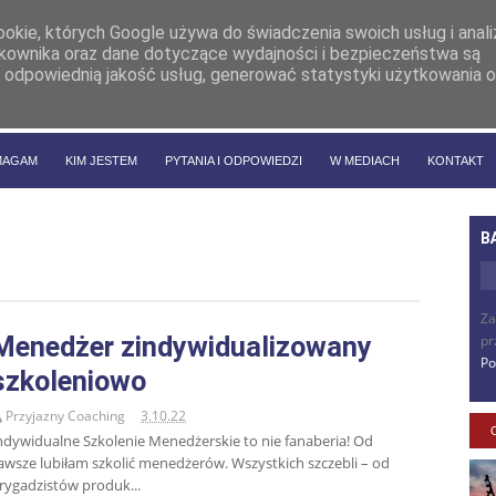
cookie, których Google używa do świadczenia swoich usług i anal
ytkownika oraz dane dotyczące wydajności i bezpieczeństwa są
 odpowiednią jakość usług, generować statystyki użytkowania o
MAGAM
KIM JESTEM
PYTANIA I ODPOWIEDZI
W MEDIACH
KONTAKT
B
Za
Menedżer zindywidualizowany
pr
Po
szkoleniowo
Przyjazny Coaching
3.10.22
ndywidualne Szkolenie Menedżerskie to nie fanaberia! Od
awsze lubiłam szkolić menedżerów. Wszystkich szczebli – od
rygadzistów produk...