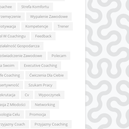
oachee
Strefa Komfortu
rzemęczenie
Wypalenie Zawodowe
otywacja
Kompetencje
Trener
el W Coachingu
Feedback
ziałalność Gospodarcza
oświadczenie Zawodowe
Polecam
a Swoim
Executive Coaching
ife Coaching
Ćwiczenia Dla Ciebie
sertywność
Szukam Pracy
ekrutacja
Cv
Wypoczynek
asja Z Młodości
Networking
kologia Celu
Promocja
rzyjazny Coach
Przyjazny Coaching