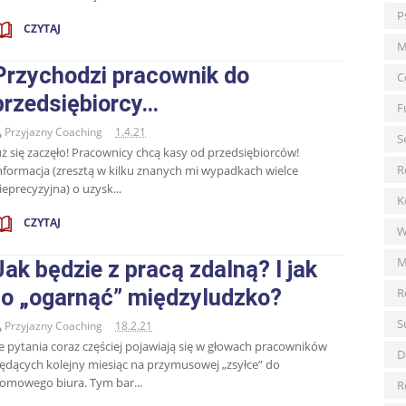
P
CZYTAJ
M
Przychodzi pracownik do
C
przedsiębiorcy…
F
Przyjazny Coaching
1.4.21
S
uż się zaczęło! Pracownicy chcą kasy od przedsiębiorców!
R
nformacja (zresztą w kilku znanych mi wypadkach wielce
ieprecyzyjna) o uzysk...
K
CZYTAJ
W
M
Jak będzie z pracą zdalną? I jak
to „ogarnąć” międzyludzko?
R
S
Przyjazny Coaching
18.2.21
e pytania coraz częściej pojawiają się w głowach pracowników
D
ędących kolejny miesiąc na przymusowej „zsyłce” do
omowego biura. Tym bar...
R