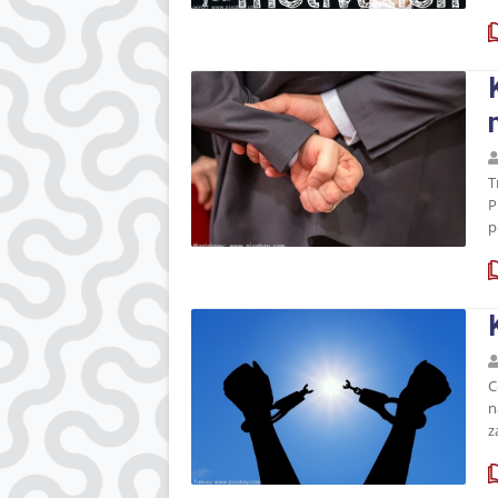
T
P
p
C
n
z