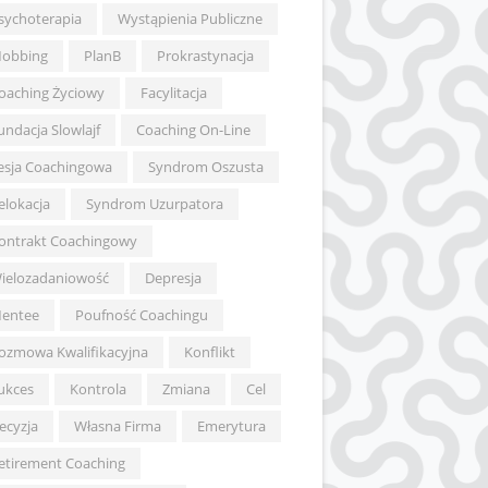
sychoterapia
Wystąpienia Publiczne
obbing
PlanB
Prokrastynacja
oaching Życiowy
Facylitacja
undacja Slowlajf
Coaching On-Line
esja Coachingowa
Syndrom Oszusta
elokacja
Syndrom Uzurpatora
ontrakt Coachingowy
ielozadaniowość
Depresja
entee
Poufność Coachingu
ozmowa Kwalifikacyjna
Konflikt
ukces
Kontrola
Zmiana
Cel
ecyzja
Własna Firma
Emerytura
etirement Coaching