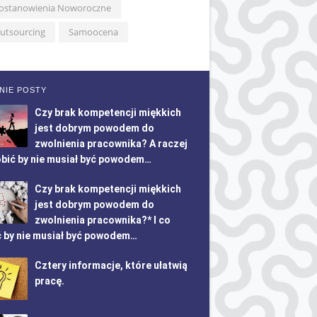
ostanowienia Noworoczne
utsourcing
Samoocena
NIE POSTY
Czy brak kompetencji miękkich
jest dobrym powodem do
zwolnienia pracownika? A raczej
obić by nie musiał być powodem…
Czy brak kompetencji miękkich
jest dobrym powodem do
zwolnienia pracownika?* I co
ć by nie musiał być powodem…
Cztery informacje, które ułatwią
pracę.