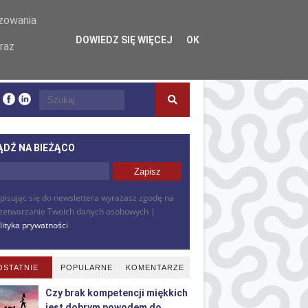
izowania
DOWIEDZ SIĘ WIĘCEJ
OK
raz
ĄDŹ NA BIEŻĄCO
pisując się do newslettera wyrażasz zgodę na
zetwarzanie Twoich danych osobowych |
lityka prywatności
OSTATNIE
POPULARNE
KOMENTARZE
Czy brak kompetencji miękkich
jest dobrym powodem do