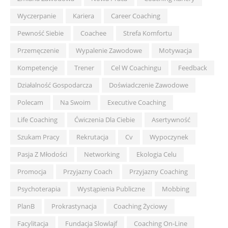
Wyczerpanie
Kariera
Career Coaching
Pewność Siebie
Coachee
Strefa Komfortu
Przemęczenie
Wypalenie Zawodowe
Motywacja
Kompetencje
Trener
Cel W Coachingu
Feedback
Działalność Gospodarcza
Doświadczenie Zawodowe
Polecam
Na Swoim
Executive Coaching
Life Coaching
Ćwiczenia Dla Ciebie
Asertywność
Szukam Pracy
Rekrutacja
Cv
Wypoczynek
Pasja Z Młodości
Networking
Ekologia Celu
Promocja
Przyjazny Coach
Przyjazny Coaching
Psychoterapia
Wystąpienia Publiczne
Mobbing
PlanB
Prokrastynacja
Coaching Życiowy
Facylitacja
Fundacja Slowlajf
Coaching On-Line