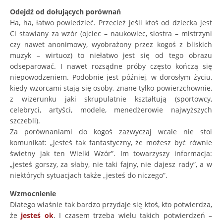
Odejdź od dołujących porównań
Ha, ha, łatwo powiedzieć. Przecież jeśli ktoś od dziecka jest
Ci stawiany za wzór (ojciec – naukowiec, siostra – mistrzyni
czy nawet anonimowy, wyobrażony przez kogoś z bliskich
muzyk – wirtuoz) to niełatwo jest się od tego obrazu
odseparować. I nawet rozsądne próby często kończą się
niepowodzeniem. Podobnie jest później, w dorosłym życiu,
kiedy wzorcami stają się osoby, znane tylko powierzchownie,
z wizerunku jaki skrupulatnie kształtują (sportowcy,
celebryci, artyści, modele, menedżerowie najwyższych
szczebli).
Za porównaniami do kogoś zazwyczaj wcale nie stoi
komunikat: „jesteś tak fantastyczny, że możesz być równie
świetny jak ten Wielki Wzór”. Im towarzyszy informacja:
„jesteś gorszy, za słaby, nie taki fajny, nie dajesz rady”, a w
niektórych sytuacjach także „jesteś do niczego”.
Wzmocnienie
Dlatego właśnie tak bardzo przydaje się ktoś, kto potwierdza,
że
jesteś ok
. I czasem trzeba wielu takich potwierdzeń –