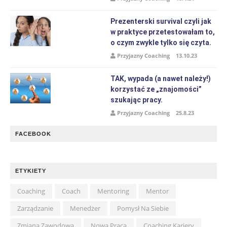
Prezenterski survival czyli jak
w praktyce przetestowałam to,
o czym zwykle tylko się czyta.
Przyjazny Coaching
13.10.23
TAK, wypada (a nawet należy!)
korzystać ze „znajomości”
szukając pracy.
Przyjazny Coaching
25.8.23
FACEBOOK
ETYKIETY
Coaching
Coach
Mentoring
Mentor
Zarządzanie
Menedżer
Pomysł Na Siebie
Zmiana Zawodowa
Nowa Praca
Coaching Kariery