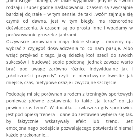
„niedościgłe” dlatego, że takie wyjątkowe, jedyne w swoim
rodzaju i super-godne-naśladowania. Czasem są zwyczajnie
bardziej dojrzałe – w tym sensie, że taki „wzór” zajmuje się
czymś od dawna, jest w tym biegły, ma różnorodne
doświadczenia. A czasem są po prostu inne i wpadamy w
porównywanie gruszek z jabłkami…
Oczywiście porównania mają dobre strony – możemy np.
wybrać z czyjegoś doświadczenia to, co nam pasuje. Albo
wziąć przykład z tego, jaką ścieżką ktoś szedł do swoich
sukcesów i budować sobie podobną. Jednak zawsze warto
brać pod uwagę zarówno różnice indywidualne jak i
„okoliczności przyrody” czyli te nieuchwytne kwestie jak
miejsce, czas, nietypowe okazje i zwyczajne szczęście.
Podobają mi się porównania rodem z treningów sportowych
ponieważ główne zestawienia to takie „ja teraz” do „ja
pewien czas temu”. W dodatku – zwłaszcza gdy sportowiec
jest pod opieką trenera – dane do zestawień wybiera się tak,
by faktycznie wskazywały efekt lub trend. Bez
emocjonalnego podejścia pozwalającego potwierdzić niemal
każde przekonanie…