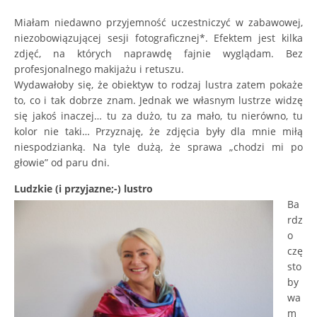
Miałam niedawno przyjemność uczestniczyć w zabawowej,
niezobowiązującej sesji fotograficznej*. Efektem jest kilka
zdjęć, na których naprawdę fajnie wyglądam. Bez
profesjonalnego makijażu i retuszu.
Wydawałoby się, że obiektyw to rodzaj lustra zatem pokaże
to, co i tak dobrze znam. Jednak we własnym lustrze widzę
się jakoś inaczej… tu za dużo, tu za mało, tu nierówno, tu
kolor nie taki… Przyznaję, że zdjęcia były dla mnie miłą
niespodzianką. Na tyle dużą, że sprawa „chodzi mi po
głowie” od paru dni.
Lud
zk
i
e (i przyjazne;-) lustro
Ba
rdz
o
czę
sto
by
wa
m