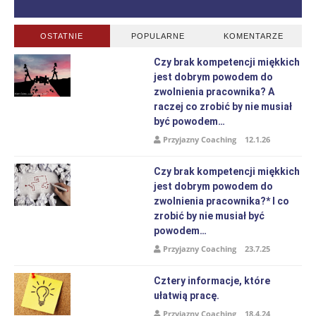
OSTATNIE
POPULARNE
KOMENTARZE
Czy brak kompetencji miękkich
jest dobrym powodem do
zwolnienia pracownika? A
raczej co zrobić by nie musiał
być powodem…
Przyjazny Coaching
12.1.26
Czy brak kompetencji miękkich
jest dobrym powodem do
zwolnienia pracownika?* I co
zrobić by nie musiał być
powodem…
Przyjazny Coaching
23.7.25
Cztery informacje, które
ułatwią pracę.
Przyjazny Coaching
18.4.24