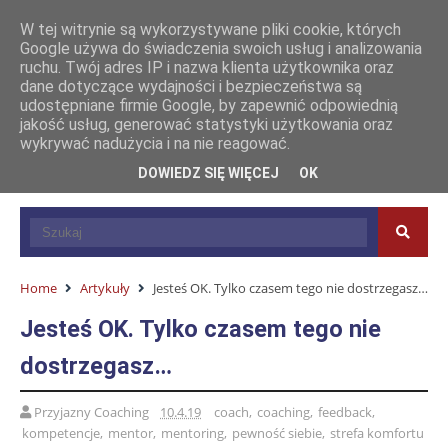
W tej witrynie są wykorzystywane pliki cookie, których
Google używa do świadczenia swoich usług i analizowania
ruchu. Twój adres IP i nazwa klienta użytkownika oraz
dane dotyczące wydajności i bezpieczeństwa są
udostępniane firmie Google, by zapewnić odpowiednią
jakość usług, generować statystyki użytkowania oraz
wykrywać nadużycia i na nie reagować.
DOWIEDZ SIĘ WIĘCEJ
OK
Home
Artykuły
Jesteś OK. Tylko czasem tego nie dostrzegasz…
Jesteś OK. Tylko czasem tego nie
dostrzegasz…
Przyjazny Coaching
10.4.19
coach
,
coaching
,
feedback
,
kompetencje
,
mentor
,
mentoring
,
pewność siebie
,
strefa komfortu