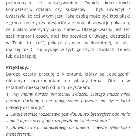
połączonych ze wskazywaniem Twoich konkretnych
kompetencji, działań czy sukcesów – byś uwierzył /
uwierzyła, że coś w tym jest. Taką osobą może być ktoś bliski
z grona rodziny czy przyjaciół, ale moje obserwacje pokazują,
że bliskim wierzymy jakby słabiej… Dlatego ważny jest też
szef, mentor i coach. Ktoś, kto poświęci Ci uwagę, dostrzeże
w Tobie to „coś”, pokaże (czasem wielokrotnie), że jest
inaczej niż Ci się wydaje w tych gorszych chwilach. Lepiej
lub dużo lepiej!
Przykłady…
Bardzo często pracuję z klientami, którzy są „obciążeni”
niefajnymi przekonaniami na własny temat. Oto co w
ostatnich miesiącach od nich usłyszałam:
1.
„My mamy bardzo partnerski związek. Dlatego muszę mieć
bieżące dochody i nie mogę sobie pozwolić na bycie kilka
miesięcy bez pracy.”
2.
„Moje starsze rodzeństwo jest duuuuużo bystrzejsze ode mnie
– mieli lepsze oceny, od razu poszli na świetne studia.”
3.
„Ja właściwie nic konkretnego nie umiem – zawsze by
łem tylko
menedżerem.”