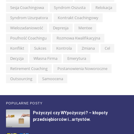
Sesja Coachingowa
Syndrom Oszusta
Relokacja
Syndrom Uzurpatora
Kontrakt Coachingowy
Wielozadaniowość
Depresja
Mentee
Poufność Coachingu
Rozmowa Kwalifikacyjna
Konflikt
Sukces
Kontrola
Zmiana
Cel
Decyzja
Własna Firma
Emerytura
Retirement Coaching
Postanowienia Noworoczne
Outsourcing
Samoocena
POPULARNE POSTY
Pożyczyć czy WYpożyczyć? – kłopoty
przedsiębiorców i…artystów.