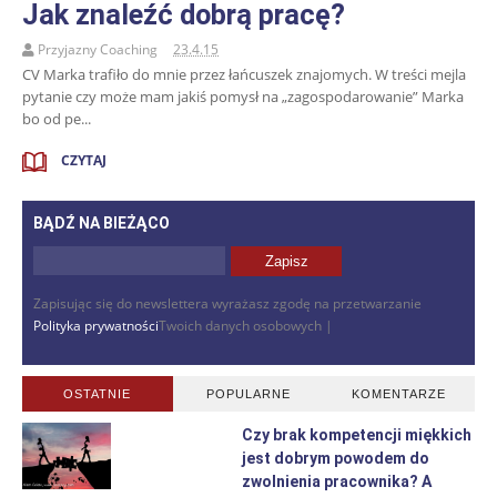
Jak znaleźć dobrą pracę?
Przyjazny Coaching
23.4.15
CV Marka trafiło do mnie przez łańcuszek znajomych. W treści mejla
pytanie czy może mam jakiś pomysł na „zagospodarowanie” Marka
bo od pe...
CZYTAJ
BĄDŹ NA BIEŻĄCO
Zapisując się do newslettera wyrażasz zgodę na przetwarzanie
Polityka prywatności
Twoich danych osobowych |
OSTATNIE
POPULARNE
KOMENTARZE
Czy brak kompetencji miękkich
jest dobrym powodem do
zwolnienia pracownika? A