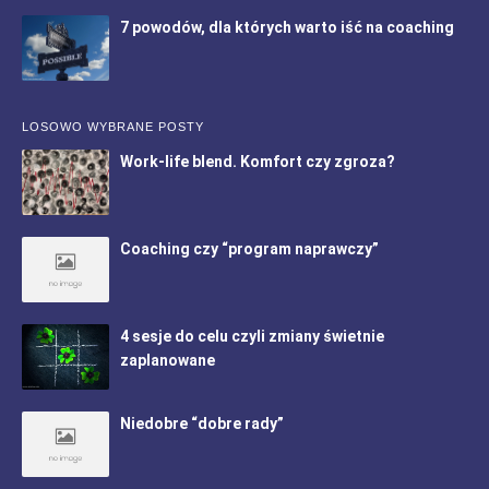
7 powodów, dla których warto iść na coaching
LOSOWO WYBRANE POSTY
Work-life blend. Komfort czy zgroza?
Coaching czy “program naprawczy”
4 sesje do celu czyli zmiany świetnie
zaplanowane
Niedobre “dobre rady”