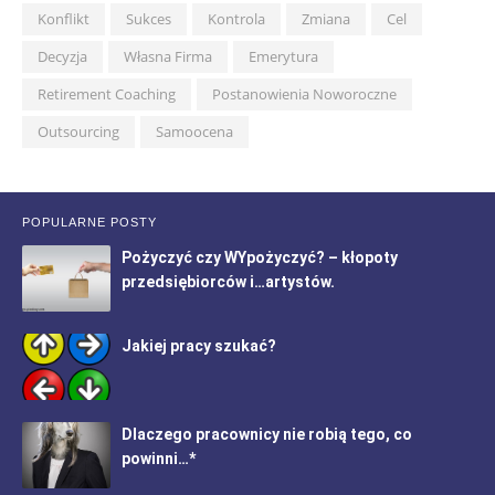
Konflikt
Sukces
Kontrola
Zmiana
Cel
Decyzja
Własna Firma
Emerytura
Retirement Coaching
Postanowienia Noworoczne
Outsourcing
Samoocena
POPULARNE POSTY
Pożyczyć czy WYpożyczyć? – kłopoty
przedsiębiorców i…artystów.
Jakiej pracy szukać?
Dlaczego pracownicy nie robią tego, co
powinni…*