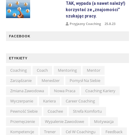
TAK, wypada (a nawet należy!)
korzystać ze „znajomości”
szukając pracy.
Przyjazny Coaching
25.8.23
FACEBOOK
ETYKIETY
Coaching
Coach
Mentoring
Mentor
Zarządzanie
Menedżer
Pomysł Na Siebie
Zmiana Zawodowa
Nowa Praca
Coaching Kariery
Wyczerpanie
Kariera
Career Coaching
Pewność Siebie
Coachee
Strefa Komfortu
Przemęczenie
Wypalenie Zawodowe
Motywacja
Kompetencje
Trener
Cel W Coachingu
Feedback