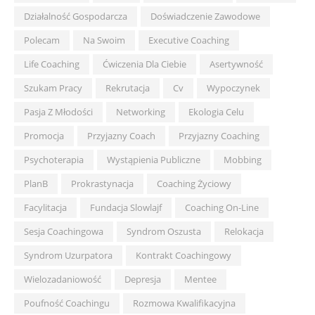
Działalność Gospodarcza
Doświadczenie Zawodowe
Polecam
Na Swoim
Executive Coaching
Life Coaching
Ćwiczenia Dla Ciebie
Asertywność
Szukam Pracy
Rekrutacja
Cv
Wypoczynek
Pasja Z Młodości
Networking
Ekologia Celu
Promocja
Przyjazny Coach
Przyjazny Coaching
Psychoterapia
Wystąpienia Publiczne
Mobbing
PlanB
Prokrastynacja
Coaching Życiowy
Facylitacja
Fundacja Slowlajf
Coaching On-Line
Sesja Coachingowa
Syndrom Oszusta
Relokacja
Syndrom Uzurpatora
Kontrakt Coachingowy
Wielozadaniowość
Depresja
Mentee
Poufność Coachingu
Rozmowa Kwalifikacyjna