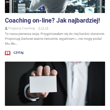
Coaching on-line? Jak najbardziej!
Przyjazny Coaching
5.12.16
To nasza pierwsza sesja. Przygotowałam się do niej bardzo starannie.
Proponuję Darkowi ważne ćwiczenie, wyjaśniam i…nie mogę podać
Mu dłu...
CZYTAJ