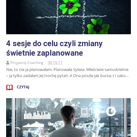
4 sesje do celu czyli zmiany
świetnie zaplanowane
Przyjazny Coaching
30.10.17
Nie, to nie ja planowałam. Planowała Sylwia. Właściwie samodzielnie
– ja tylko zadałam Jej trochę pytań. A Ona poszła jak burza;-) I zako...
CZYTAJ