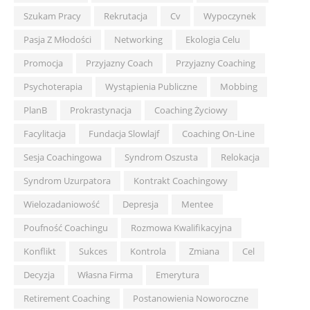
Szukam Pracy
Rekrutacja
Cv
Wypoczynek
Pasja Z Młodości
Networking
Ekologia Celu
Promocja
Przyjazny Coach
Przyjazny Coaching
Psychoterapia
Wystąpienia Publiczne
Mobbing
PlanB
Prokrastynacja
Coaching Życiowy
Facylitacja
Fundacja Slowlajf
Coaching On-Line
Sesja Coachingowa
Syndrom Oszusta
Relokacja
Syndrom Uzurpatora
Kontrakt Coachingowy
Wielozadaniowość
Depresja
Mentee
Poufność Coachingu
Rozmowa Kwalifikacyjna
Konflikt
Sukces
Kontrola
Zmiana
Cel
Decyzja
Własna Firma
Emerytura
Retirement Coaching
Postanowienia Noworoczne