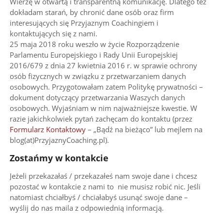
Wierzę w otwartą i transparentną komunikację. Dlatego też
dokładam starań, by chronić dane osób oraz firm
interesujących się Przyjaznym Coachingiem i
kontaktujących się z nami.
25 maja 2018 roku weszło w życie Rozporządzenie
Parlamentu Europejskiego i Rady Unii Europejskiej
2016/679 z dnia 27 kwietnia 2016 r. w sprawie ochrony
osób fizycznych w związku z przetwarzaniem danych
osobowych. Przygotowałam zatem Politykę prywatności –
dokument dotyczący przetwarzania Waszych danych
osobowych. Wyjaśniam w nim najważniejsze kwestie. W
razie jakichkolwiek pytań zachęcam do kontaktu (przez
Formularz Kontaktowy
– „Bądź na bieżąco” lub mejlem na
blog(at)PrzyjaznyCoaching.pl).
Zostańmy w kontakcie
Jeżeli przekazałaś / przekazałeś nam swoje dane i chcesz
pozostać w kontakcie z nami to nie musisz robić nic. Jeśli
natomiast chciałbyś / chciałabyś usunąć swoje dane –
wyślij do nas maila z odpowiednią informacją.