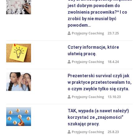
jest dobrym powodem do
zwolnienia pracownika?* I co
zrobić by nie musiał być
powodem…
Przyjazny Coaching
23.7.25
Cztery informacje, które
ułatwią pracę.
Przyjazny Coaching
18.4.24
Prezenterski survival czyli jak
w praktyce przetestowałam to,
o czym zwykle tylko się czyta.
Przyjazny Coaching
13.10.23
TAK, wypada (a nawet należy!)
korzystać ze „znajomości”
szukając pracy.
Przyjazny Coaching
25.8.23