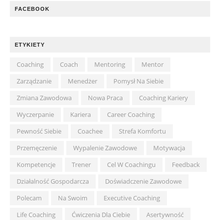
FACEBOOK
ETYKIETY
Coaching
Coach
Mentoring
Mentor
Zarządzanie
Menedżer
Pomysł Na Siebie
Zmiana Zawodowa
Nowa Praca
Coaching Kariery
Wyczerpanie
Kariera
Career Coaching
Pewność Siebie
Coachee
Strefa Komfortu
Przemęczenie
Wypalenie Zawodowe
Motywacja
Kompetencje
Trener
Cel W Coachingu
Feedback
Działalność Gospodarcza
Doświadczenie Zawodowe
Polecam
Na Swoim
Executive Coaching
Life Coaching
Ćwiczenia Dla Ciebie
Asertywność