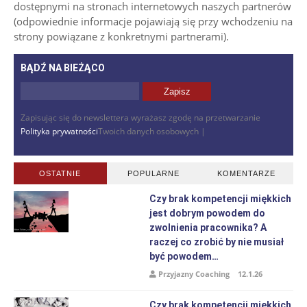
dostępnymi na stronach internetowych naszych partnerów
(odpowiednie informacje pojawiają się przy wchodzeniu na
strony powiązane z konkretnymi partnerami).
BĄDŹ NA BIEŻĄCO
Zapisując się do newslettera wyrażasz zgodę na przetwarzanie
Polityka prywatności
Twoich danych osobowych |
OSTATNIE
POPULARNE
KOMENTARZE
Czy brak kompetencji miękkich
jest dobrym powodem do
zwolnienia pracownika? A
raczej co zrobić by nie musiał
być powodem…
Przyjazny Coaching
12.1.26
Czy brak kompetencji miękkich