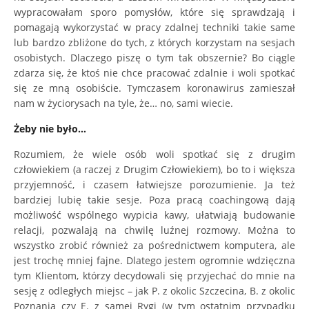
wypracowałam sporo pomysłów, które się sprawdzają i
pomagają wykorzystać w pracy zdalnej techniki takie same
lub bardzo zbliżone do tych, z których korzystam na sesjach
osobistych. Dlaczego piszę o tym tak obszernie? Bo ciągle
zdarza się, że ktoś nie chce pracować zdalnie i woli spotkać
się ze mną osobiście. Tymczasem koronawirus zamieszał
nam w życiorysach na tyle, że… no, sami wiecie.
Żeby nie było…
Rozumiem, że wiele osób woli spotkać się z drugim
człowiekiem (a raczej z Drugim Człowiekiem), bo to i większa
przyjemność, i czasem łatwiejsze porozumienie. Ja też
bardziej lubię takie sesje. Poza pracą coachingową dają
możliwość wspólnego wypicia kawy, ułatwiają budowanie
relacji, pozwalają na chwilę luźnej rozmowy. Można to
wszystko zrobić również za pośrednictwem komputera, ale
jest trochę mniej fajne. Dlatego jestem ogromnie wdzięczna
tym Klientom, którzy decydowali się przyjechać do mnie na
sesję z odległych miejsc – jak P. z okolic Szczecina, B. z okolic
Poznania czy E. z samej Rygi (w tym ostatnim przypadku