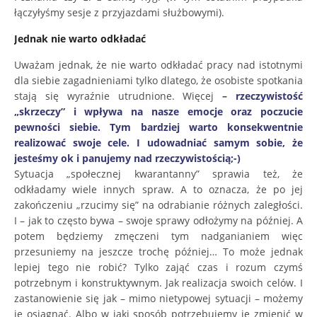
łączyłyśmy sesje z przyjazdami służbowymi).
Jednak nie warto odkładać
Uważam jednak, że nie warto odkładać pracy nad istotnymi
dla siebie zagadnieniami tylko dlatego, że osobiste spotkania
stają się wyraźnie utrudnione. Więcej
–
rzeczywistość
„skrzeczy” i wpływa na nasze emocje oraz poczucie
pewności siebie. Tym bardziej warto konsekwentnie
realizować swoje cele. I udowadniać samym sobie, że
jesteśmy ok i panujemy nad rzeczywistością;-)
Sytuacja „społecznej kwarantanny” sprawia też, że
odkładamy wiele innych spraw. A to oznacza, że po jej
zakończeniu „rzucimy się” na odrabianie różnych zaległości.
I – jak to często bywa – swoje sprawy odłożymy na później. A
potem będziemy zmęczeni tym nadganianiem więc
przesuniemy na jeszcze trochę później… To może jednak
lepiej tego nie robić? Tylko zająć czas i rozum czymś
potrzebnym i konstruktywnym. Jak realizacja swoich celów. I
zastanowienie się jak – mimo nietypowej sytuacji – możemy
je osiągnąć. Albo w jaki sposób potrzebujemy je zmienić w