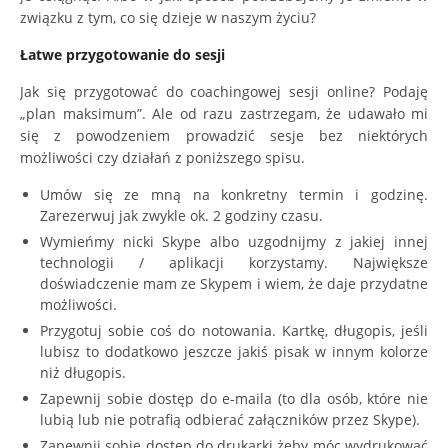
związku z tym, co się dzieje w naszym życiu?
Łatwe przygotowanie do sesji
Jak się przygotować do coachingowej sesji online? Podaję
„plan maksimum”. Ale od razu zastrzegam, że udawało mi
się z powodzeniem prowadzić sesje bez niektórych
możliwości czy działań z poniższego spisu.
Umów się ze mną na konkretny termin i godzinę.
Zarezerwuj jak zwykle ok. 2 godziny czasu.
Wymieńmy nicki Skype albo uzgodnijmy z jakiej innej
technologii / aplikacji korzystamy. Największe
doświadczenie mam ze Skypem i wiem, że daje przydatne
możliwości.
Przygotuj sobie coś do notowania. Kartkę, długopis, jeśli
lubisz to dodatkowo jeszcze jakiś pisak w innym kolorze
niż długopis.
Zapewnij sobie dostęp do e-maila (to dla osób, które nie
lubią lub nie potrafią odbierać załączników przez Skype).
Zapewnij sobie dostęp do drukarki żeby móc wydrukować