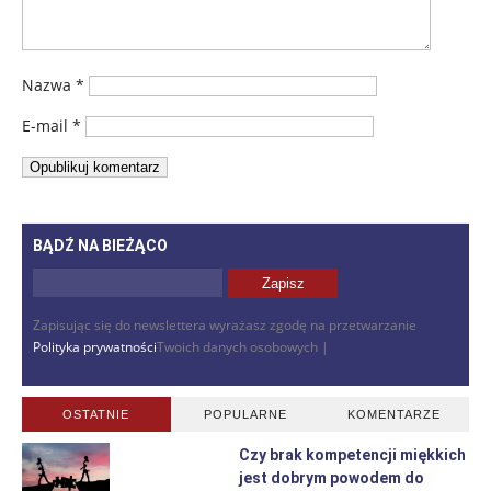
Nazwa
*
E-mail
*
BĄDŹ NA BIEŻĄCO
Zapisując się do newslettera wyrażasz zgodę na przetwarzanie
Polityka prywatności
Twoich danych osobowych |
OSTATNIE
POPULARNE
KOMENTARZE
Czy brak kompetencji miękkich
jest dobrym powodem do