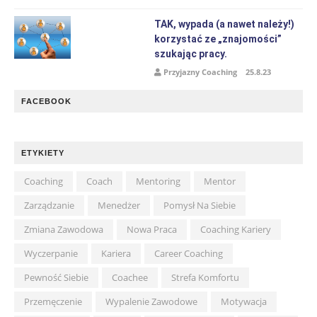
TAK, wypada (a nawet należy!)
korzystać ze „znajomości”
szukając pracy.
Przyjazny Coaching
25.8.23
FACEBOOK
ETYKIETY
Coaching
Coach
Mentoring
Mentor
Zarządzanie
Menedżer
Pomysł Na Siebie
Zmiana Zawodowa
Nowa Praca
Coaching Kariery
Wyczerpanie
Kariera
Career Coaching
Pewność Siebie
Coachee
Strefa Komfortu
Przemęczenie
Wypalenie Zawodowe
Motywacja