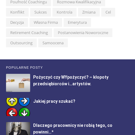
Poufność Coachingu
Rozmowa Kwalifikacyjna
Konflikt
Sukces
Kontrola
Zmiana
Cel
Decyzja
Własna Firma
Emerytura
Retirement Coaching
Postanowienia Noworoczne
Outsourcing
Samoocena
POPULARNE POSTY
Pożyczyć czy WYpożyczyć? – kłopoty
przedsiębiorców i…artystów.
Jakiej pracy szukać?
Dlaczego pracownicy nie robią tego, co
powinni…*