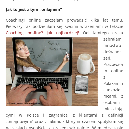
Jak to jest z tym „onlajnem”
Coachingi online zaczęłam prowadzić kilka lat temu.
Pierwszy raz podzieliłam się swoimi wrażeniami w tekście
Coaching on-line? Jak najbardziej!
Od tamtego czasu
zebrałam
mnóstwo
doświadc
zeń.
Pracowała
m online
z
Polakami i
cudzozie
mcami, z
osobami
mieszkają
cymi w Polsce i zagranicą, z klientami z definicji
„onlajnowymi” oraz z takimi, z którymi czasem spotykam się
na sesjach osobiście, a czasem wirtualnie. W międzyczasie