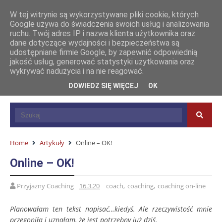
W tej witrynie są wykorzystywane pliki cookie, których
Google używa do świadczenia swoich usług i analizowania
ruchu. Twój adres IP i nazwa klienta użytkownika oraz
dane dotyczące wydajności i bezpieczeństwa są
udostępniane firmie Google, by zapewnić odpowiednią
jakość usług, generować statystyki użytkowania oraz
wykrywać nadużycia i na nie reagować.
DOWIEDZ SIĘ WIĘCEJ
OK
Home
Artykuły
Online – OK!
Online – OK!
Przyjazny Coaching
16.3.20
coach
,
coaching
,
coaching on-line
Planowałam ten tekst napisać…kiedyś. Ale rzeczywistość mnie
przegoniła i uznałam, że jest potrzebny już dziś.