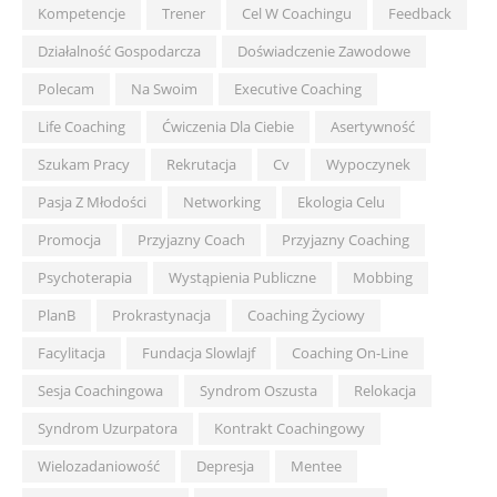
Kompetencje
Trener
Cel W Coachingu
Feedback
Działalność Gospodarcza
Doświadczenie Zawodowe
Polecam
Na Swoim
Executive Coaching
Life Coaching
Ćwiczenia Dla Ciebie
Asertywność
Szukam Pracy
Rekrutacja
Cv
Wypoczynek
Pasja Z Młodości
Networking
Ekologia Celu
Promocja
Przyjazny Coach
Przyjazny Coaching
Psychoterapia
Wystąpienia Publiczne
Mobbing
PlanB
Prokrastynacja
Coaching Życiowy
Facylitacja
Fundacja Slowlajf
Coaching On-Line
Sesja Coachingowa
Syndrom Oszusta
Relokacja
Syndrom Uzurpatora
Kontrakt Coachingowy
Wielozadaniowość
Depresja
Mentee