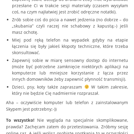
przesłane Ci w trakcie sesji materiały (czasem wysyłam
coś, na czym najłatwiej jest zrobić odręczne notatki).
Zrób sobie coś do picia a nawet jedzenia (no dobrze – do
„skubania” czyli raczej nie schabowy z kapustą;-) jeśli
masz ochotę.
Miej pod ręką telefon na wypadek gdyby na etapie
łączenia się były jakieś kłopoty techniczne, które trzeba
skonsultować.
Zapewnij sobie w miarę sensowny dostęp do internetu
(może być potrzebne zamknięcie niektórych aplikacji na
komputerze lub mniejsze korzystanie z łącza przez
innych domowników żeby zapewnić płynność transmisji).
Dzieci, psy, koty także zapraszam
W takim zakresie,
który nie będzie Cię nadmiernie rozpraszał.
Aha – oczywiście komputer lub telefon z zainstalowanym
Skypem jest potrzebny;-))
To wszystko!
Nie wygląda na specjalnie skomplikowane,
prawda? Zachęcam zatem do przetestowania. Zróbmy sesję
online raz. A jeśli wolisz osobiste spotkania to w przyszłości