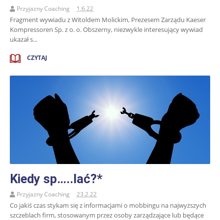
Przyjazny Coaching
1.6.22
Fragment wywiadu z Witoldem Molickim, Prezesem Zarządu Kaeser
Kompressoren Sp. z o. o. Obszerny, niezwykle interesujący wywiad
ukazał s...
CZYTAJ
Kiedy sp…..lać?*
Przyjazny Coaching
23.2.22
Co jakiś czas stykam się z informacjami o mobbingu na najwyższych
szczeblach firm, stosowanym przez osoby zarządzające lub będące