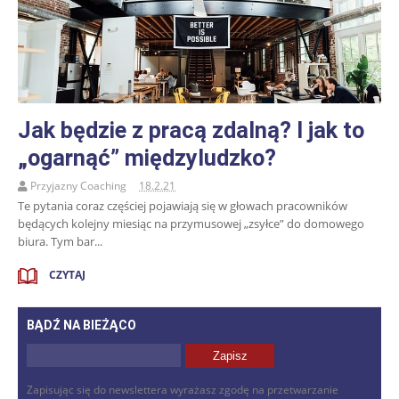
Jak będzie z pracą zdalną? I jak to
„ogarnąć” międzyludzko?
Przyjazny Coaching
18.2.21
Te pytania coraz częściej pojawiają się w głowach pracowników
będących kolejny miesiąc na przymusowej „zsyłce” do domowego
biura. Tym bar...
CZYTAJ
BĄDŹ NA BIEŻĄCO
Zapisując się do newslettera wyrażasz zgodę na przetwarzanie