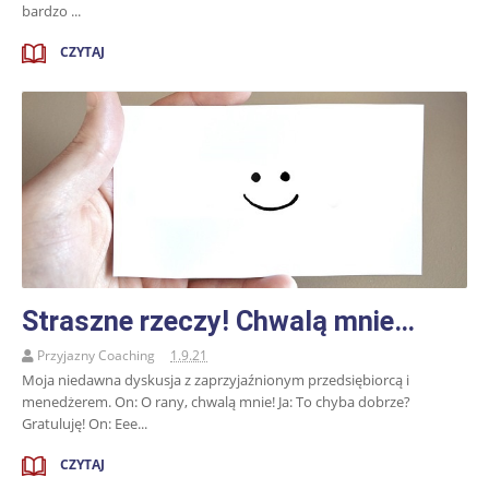
bardzo ...
CZYTAJ
Straszne rzeczy! Chwalą mnie…
Przyjazny Coaching
1.9.21
Moja niedawna dyskusja z zaprzyjaźnionym przedsiębiorcą i
menedżerem. On: O rany, chwalą mnie! Ja: To chyba dobrze?
Gratuluję! On: Eee...
CZYTAJ