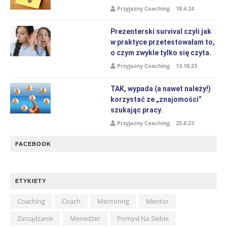
Przyjazny Coaching
18.4.24
Prezenterski survival czyli jak
w praktyce przetestowałam to,
o czym zwykle tylko się czyta.
Przyjazny Coaching
13.10.23
TAK, wypada (a nawet należy!)
korzystać ze „znajomości”
szukając pracy.
Przyjazny Coaching
25.8.23
FACEBOOK
ETYKIETY
Coaching
Coach
Mentoring
Mentor
Zarządzanie
Menedżer
Pomysł Na Siebie