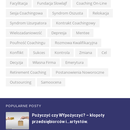
Facylitacja
Fundacja Slowlajf
Coaching On-Line
Sesja Coachingowa
Syndrom Oszusta
Relokacja
Syndrom Uzurpatora
Kontrakt Coachingowy
Wielozadaniowość
Depresja
Mentee
Poufność Coachingu
Rozmowa Kwalifikacyjna
Konflikt
Sukces
Kontrola
Zmiana
Cel
Decyzja
Własna Firma
Emerytura
Retirement Coaching
Postanowienia Noworoczne
Outsourcing
Samoocena
POPULARNE POSTY
Pożyczyć czy WYpożyczyć? – kłopoty
przedsiębiorców i…artystów.