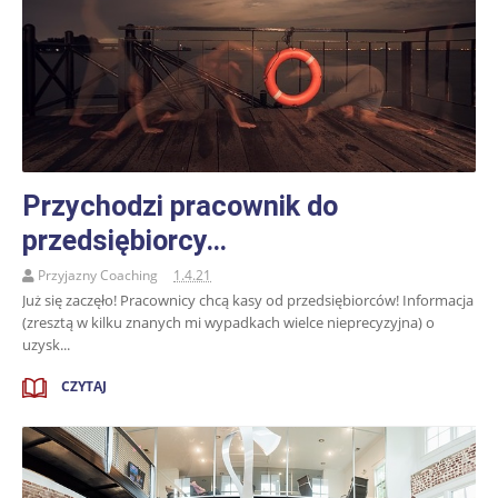
Przychodzi pracownik do
przedsiębiorcy…
Przyjazny Coaching
1.4.21
Już się zaczęło! Pracownicy chcą kasy od przedsiębiorców! Informacja
(zresztą w kilku znanych mi wypadkach wielce nieprecyzyjna) o
uzysk...
CZYTAJ