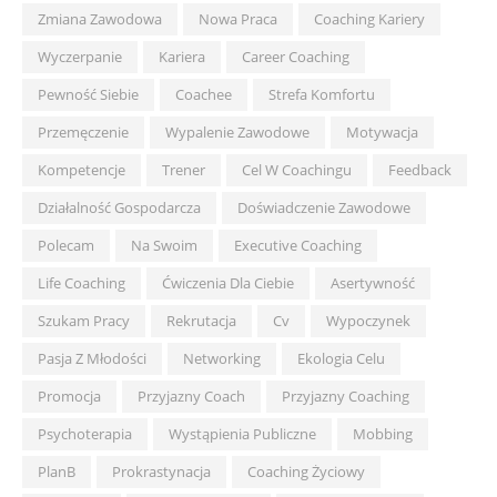
Zmiana Zawodowa
Nowa Praca
Coaching Kariery
Wyczerpanie
Kariera
Career Coaching
Pewność Siebie
Coachee
Strefa Komfortu
Przemęczenie
Wypalenie Zawodowe
Motywacja
Kompetencje
Trener
Cel W Coachingu
Feedback
Działalność Gospodarcza
Doświadczenie Zawodowe
Polecam
Na Swoim
Executive Coaching
Life Coaching
Ćwiczenia Dla Ciebie
Asertywność
Szukam Pracy
Rekrutacja
Cv
Wypoczynek
Pasja Z Młodości
Networking
Ekologia Celu
Promocja
Przyjazny Coach
Przyjazny Coaching
Psychoterapia
Wystąpienia Publiczne
Mobbing
PlanB
Prokrastynacja
Coaching Życiowy