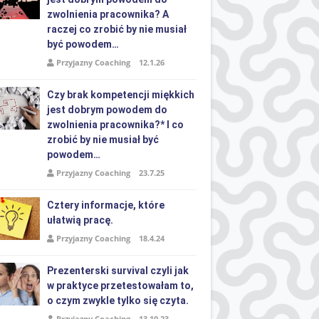
zwolnienia pracownika? A
raczej co zrobić by nie musiał
być powodem…
Przyjazny Coaching
12.1.26
Czy brak kompetencji miękkich
jest dobrym powodem do
zwolnienia pracownika?* I co
zrobić by nie musiał być
powodem…
Przyjazny Coaching
23.7.25
Cztery informacje, które
ułatwią pracę.
Przyjazny Coaching
18.4.24
Prezenterski survival czyli jak
w praktyce przetestowałam to,
o czym zwykle tylko się czyta.
Przyjazny Coaching
13.10.23