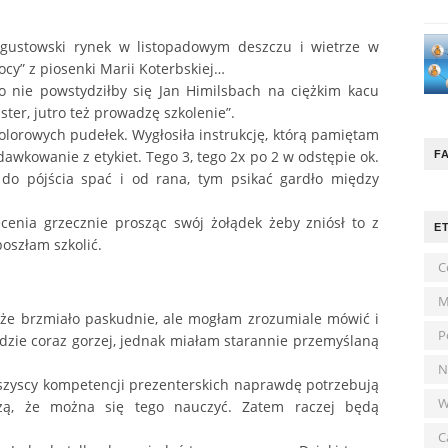
ugustowski rynek w listopadowym deszczu i wietrze w
cy” z piosenki Marii Koterbskiej…
o nie powstydziłby się Jan Himilsbach na ciężkim kacu
ter, jutro też prowadzę szkolenie”.
lorowych pudełek. Wygłosiła instrukcję, którą pamiętam
dawkowanie z etykiet. Tego 3, tego 2x po 2 w odstępie ok.
F
 do pójścia spać i od rana, tym psikać gardło między
cenia grzecznie prosząc swój żołądek żeby zniósł to z
E
oszłam szkolić.
C
M
 że brzmiało paskudnie, ale mogłam zrozumiale mówić i
P
ędzie coraz gorzej, jednak miałam starannie przemyślaną
N
szyscy kompetencji prezenterskich naprawdę potrzebują
W
zą, że można się tego nauczyć. Zatem raczej będą
C