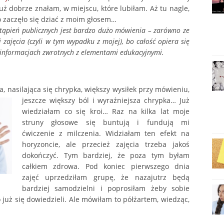
uż dobrze znałam, w miejscu, które lubiłam. Aż tu nagle,
 zaczęło się dziać z moim głosem…
stąpień publicznych jest bardzo dużo mówienia – zarówno ze
 zajęcia (czyli w tym wypadku z mojej), bo całość opiera się
 informacjach zwrotnych z elementami edukacyjnymi.
a, nasilająca się chrypka, większy wysiłek przy mówieniu,
jeszcze większy
ból i wyraźniejsza chrypka… Już
wiedziałam co się kroi… Raz na kilka lat moje
struny głosowe się buntują i fundują mi
ćwiczenie z milczenia. Widziałam ten efekt na
horyzoncie, ale przecież zajęcia trzeba jakoś
dokończyć. Tym bardziej, że poza tym byłam
całkiem zdrowa. Pod koniec pierwszego dnia
zajęć uprzedziłam grupę, że nazajutrz będą
bardziej samodzielni i poprosiłam żeby sobie
 już się dowiedzieli. Ale mówiłam to półżartem, wiedząc,