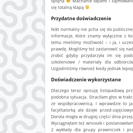
spójna
Machanie łapami i zajmowanie 
się totalną klapą
Przydatne doświadczenie
Nikt normalny nie pcha się do publiczn
informacje, które znamy wyłącznie z ks
temu mieliśmy możliwość – i ja, i ucze
prawdę. Mogliśmy też zastanowić się nad
zrobić gdyby przydarzyła im się podo
szkoleniowe / materiały dla odbiorców
Uzgodniliśmy również kiedy jednak lepiej s
Doświadczenie wykorzystane
Dlaczego teraz opisuję listopadową prz
podobna sytuacja. Straciłam głos w trakc
ze współpracownicą. I wprawdzie to ja
facylitatorką ale dzięki przed-zajęci
Dorota mogła w drugiej części dnia przeją
Wyciągnęłam też wniosek i postanowiłam
2 wykłady dla grupy prawniczek i p