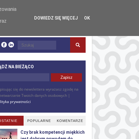
izowania
DOWIEDZ SIĘ WIĘCEJ
OK
raz
ĄDŹ NA BIEŻĄCO
pisując się do newslettera wyrażasz zgodę na
zetwarzanie Twoich danych osobowych |
lityka prywatności
OSTATNIE
POPULARNE
KOMENTARZE
Czy brak kompetencji miękkich
jest dobrym powodem do