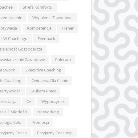
oachee
Strefa Komfortu
rzemęczenie
Wypalenie Zawodowe
otywacja
Kompetencje
Trener
el W Coachingu
Feedback
ziałalność Gospodarcza
oświadczenie Zawodowe
Polecam
a Swoim
Executive Coaching
ife Coaching
Ćwiczenia Dla Ciebie
sertywność
Szukam Pracy
ekrutacja
Cv
Wypoczynek
asja Z Młodości
Networking
kologia Celu
Promocja
rzyjazny Coach
Przyjazny Coaching