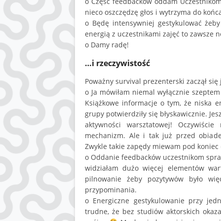
o Część feedbacków oddam Uczestnikom. 
nieco oszczędzę głos i wytrzyma do końca
o Będę intensywniej gestykulować żeby 
energią z uczestnikami zajęć to zawsze 
o Damy radę!
…i rzeczywistość
Poważny survival prezenterski zaczął się
o Ja mówiłam niemal wyłącznie szeptem (a
Książkowe informacje o tym, że niska 
grupy potwierdziły się błyskawicznie. Je
aktywności warsztatowej! Oczywiście
mechanizm. Ale i tak już przed obia
Zwykle takie zapędy miewam pod koniec 
o Oddanie feedbacków uczestnikom sprawdz
widziałam dużo więcej elementów wart
pilnowanie żeby pozytywów było więc
przypominania.
o Energiczne gestykulowanie przy jed
trudne, że bez studiów aktorskich okaza