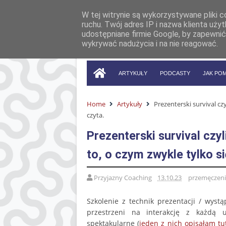
W tej witrynie są wykorzystywane pliki 
ruchu. Twój adres IP i nazwa klienta uż
udostępniane firmie Google, by zapewnić
wykrywać nadużycia i na nie reagować.
ARTYKUŁY
PODCASTY
JAK PO
Home
Artykuły
Prezenterski survival cz
czyta.
Prezenterski survival czy
to, o czym zwykle tylko si
Przyjazny Coaching
13.10.23
przemęczen
Szkolenie z technik prezentacji / wyst
przestrzeni na interakcję z każdą 
spektakularne (
jeden z nich opisałam tu