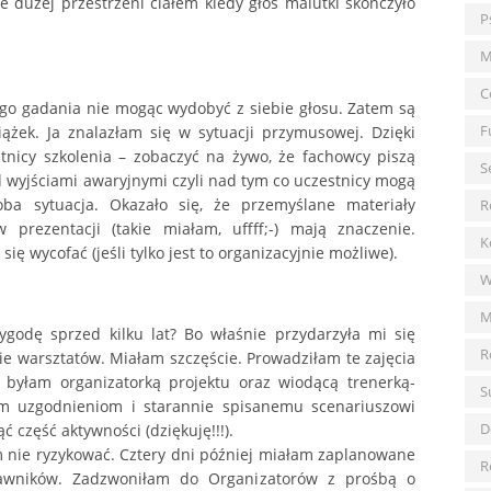
dużej przestrzeni ciałem kiedy głos malutki skończyło
P
M
C
ego gadania nie mogąc wydobyć z siebie głosu. Zatem są
F
iążek. Ja znalazłam się w sytuacji przymusowej. Dzięki
stnicy szkolenia – zobaczyć na żywo, że fachowcy piszą
S
 wyjściami awaryjnymi czyli nad tym co uczestnicy mogą
ba sytuacja. Okazało się, że przemyślane materiały
R
 prezentacji (takie miałam, uffff;-) mają znaczenie.
K
ię wycofać (jeśli tylko jest to organizacyjnie możliwe).
W
M
ygodę sprzed kilku lat? Bo właśnie przydarzyła mi się
R
ie warsztatów. Miałam szczęście. Prowadziłam te zajęcia
 byłam organizatorką projektu oraz wiodącą trenerką-
S
owym uzgodnieniom i starannie spisanemu scenariuszowi
D
ć część aktywności (dziękuję!!!).
 nie ryzykować. Cztery dni później miałam zaplanowane
R
rawników. Zadzwoniłam do Organizatorów z prośbą o