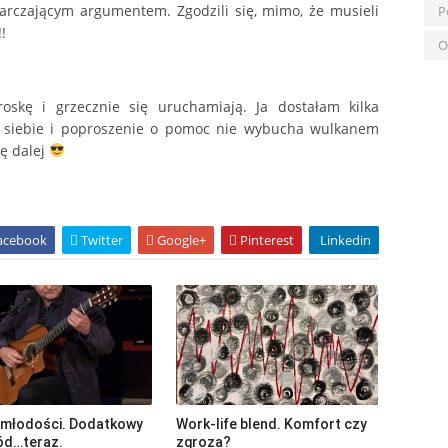
tarczającym argumentem. Zgodzili się, mimo, że musieli
P
!
O
oskę i grzecznie się uruchamiają. Ja dostałam kilka
 o siebie i poproszenie o pomoc nie wybucha wulkanem
ię dalej
acebook
Twitter
Google+
Pinterest
Linkedin
z młodości. Dodatkowy
Work-life blend. Komfort czy
ód…teraz.
zgroza?