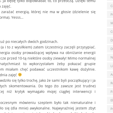
Ja będę tylko dopowiadać to, co przeoczą. Dzięki temu
C
 zajęć.
zarażać energią, której nie ma w głosie (dzielenie się
P
norma). Yesss…
M
C
D
 już po niecałych dwóch godzinach.
 i to z wysiłkiem) zatem Uczestnicy zaczęli przysypiać.
D
energia osoby prowadzącej wpływa na obniżanie energii
N
szcze przed 10-tą niektóre osoby ziewały! Mimo normalnej
 natychmiast to wykorzystałam żeby pokazać grupie
L
dem miałam chęć podawać uczestnikom kawę dożylnie.
A
dnia zajęć
iło się tylko trochę, jako że sami byli początkujący i ja
R
ych skomentowania. Do tego (to zawsze jest trudne)
ej niż krytyk wymagało mojej ciągłej interwencji i
P
E
noczesnym mówieniu szeptem było tak nienaturalne i
ło się (dla mnie) awykonalne. Najwyraźniej jestem zbyt
P