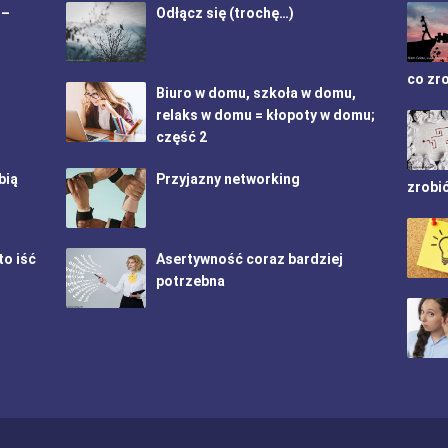
 –
Odłącz się (trochę…)
co zr
Biuro w domu, szkoła w domu,
relaks w domu = kłopoty w domu;
część 2
bią
Przyjazny networking
zrobi
to iść
Asertywność coraz bardziej
potrzebna