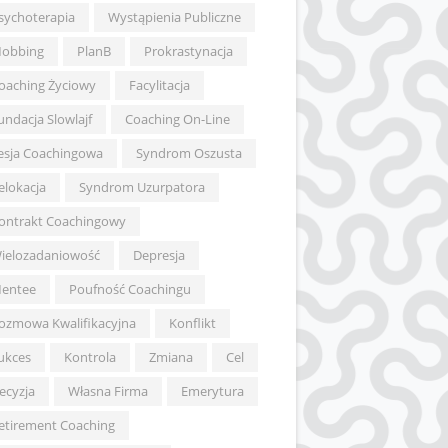
sychoterapia
Wystąpienia Publiczne
obbing
PlanB
Prokrastynacja
oaching Życiowy
Facylitacja
undacja Slowlajf
Coaching On-Line
esja Coachingowa
Syndrom Oszusta
elokacja
Syndrom Uzurpatora
ontrakt Coachingowy
ielozadaniowość
Depresja
entee
Poufność Coachingu
ozmowa Kwalifikacyjna
Konflikt
ukces
Kontrola
Zmiana
Cel
ecyzja
Własna Firma
Emerytura
etirement Coaching