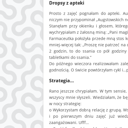
Dropsy z apteki
Prosto z zajęć pognałam do apteki. A
niczym nie przypominał „Augstowskich no
Stanęłam przy okienku i głosem, któreg
wychrypiałam z żałosną miną: „Pani magis
Farmaceutka położyła przede mną stos ko
mniej-więcej tak: „Proszę nie patrzeć na 
2 godzin, to do ssania co pół godziny
tabletkami do ssania.”
Do późnego wieczora realizowałam zale
godnością. O świcie powtórzyłam cykl i…p
Strategia…
Rano jeszcze chrypiałam. W tym sensie,
wszyscy mnie słyszeli. Wiedziałam, że b
w nocy strategię:
o Wykorzystam dobrą relację z grupą. W
i po pierwszym dniu zajęć już wied
zaangażowani. Ufff…