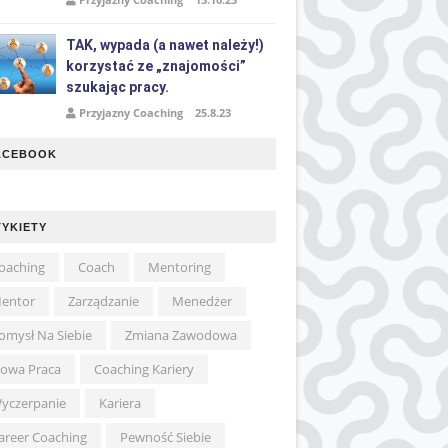
TAK, wypada (a nawet należy!)
korzystać ze „znajomości”
szukając pracy.
Przyjazny Coaching
25.8.23
ACEBOOK
TYKIETY
oaching
Coach
Mentoring
entor
Zarządzanie
Menedżer
omysł Na Siebie
Zmiana Zawodowa
owa Praca
Coaching Kariery
yczerpanie
Kariera
areer Coaching
Pewność Siebie