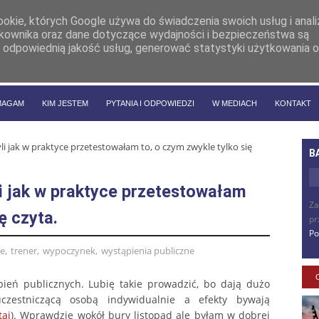
cookie, których Google używa do świadczenia swoich usług i anal
ytkownika oraz dane dotyczące wydajności i bezpieczeństwa są
 odpowiednią jakość usług, generować statystyki użytkowania o
MAGAM
KIM JESTEM
PYTANIA I ODPOWIEDZI
W MEDIACH
KONTAKT
yli jak w praktyce przetestowałam to, o czym zwykle tylko się
B
li jak w praktyce przetestowałam
Za
ę czyta.
pr
Po
ie
,
trener
,
wypoczynek
,
wystąpienia publiczne
ąpień publicznych. Lubię takie prowadzić, bo dają dużo
uczestniczącą osobą indywidualnie a efekty bywają
taj
). Wprawdzie wokół bury listopad ale byłam w dobrej