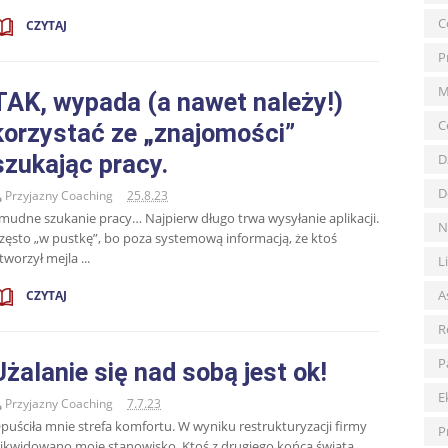
C
CZYTAJ
P
M
TAK, wypada (a nawet należy!)
C
korzystać ze „znajomości”
szukając pracy.
D
D
Przyjazny Coaching
25.8.23
mudne szukanie pracy… Najpierw długo trwa wysyłanie aplikacji.
N
zęsto „w pustkę”, bo poza systemową informacją, że ktoś
tworzył mejla ...
L
A
CZYTAJ
R
P
Użalanie się nad sobą jest ok!
E
Przyjazny Coaching
7.7.23
puściła mnie strefa komfortu. W wyniku restrukturyzacji firmy
P
likwidowano moje stanowisko. Ktoś z drugiego końca świata,