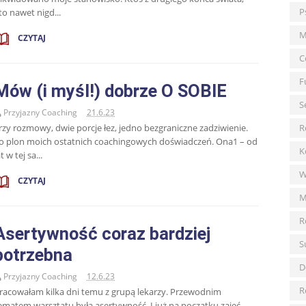
P
to nawet nigd...
M
CZYTAJ
C
F
Mów (i myśl!) dobrze O SOBIE
S
Przyjazny Coaching
21.6.23
rzy rozmowy, dwie porcje łez, jedno bezgraniczne zadziwienie.
R
o plon moich ostatnich coachingowych doświadczeń. Ona1 – od
K
at w tej sa...
W
CZYTAJ
M
R
Asertywność coraz bardziej
S
potrzebna
D
Przyjazny Coaching
12.6.23
R
racowałam kilka dni temu z grupą lekarzy. Przewodnim
ematem warsztatu była asertywność. I już na początku zajęć