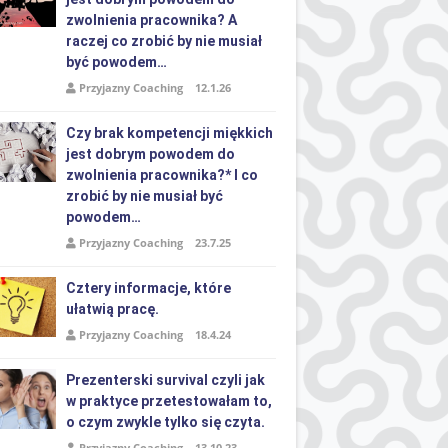
zwolnienia pracownika? A
raczej co zrobić by nie musiał
być powodem…
Przyjazny Coaching
12.1.26
Czy brak kompetencji miękkich
jest dobrym powodem do
zwolnienia pracownika?* I co
zrobić by nie musiał być
powodem…
Przyjazny Coaching
23.7.25
Cztery informacje, które
ułatwią pracę.
Przyjazny Coaching
18.4.24
Prezenterski survival czyli jak
w praktyce przetestowałam to,
o czym zwykle tylko się czyta.
Przyjazny Coaching
13.10.23