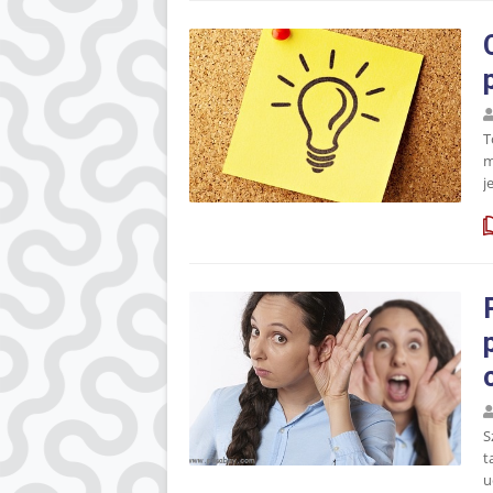
T
m
j
S
t
u