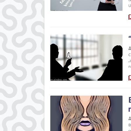
U
C
„
n
B
s