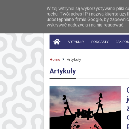
W tej witrynie są wykorzystywane pliki 
ruchu. Twój adres IP i nazwa klienta uż
udostępniane firmie Google, by zapewnić
wykrywać nadużycia i na nie reagować.
ARTYKUŁY
PODCASTY
JAK PO
Home
Artykuły
Artykuły