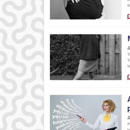
k
T
T
l
P
t