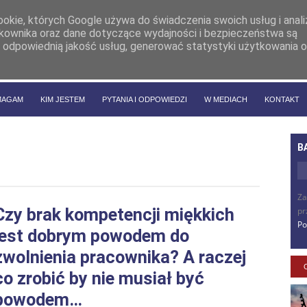
cookie, których Google używa do świadczenia swoich usług i anal
ytkownika oraz dane dotyczące wydajności i bezpieczeństwa są
 odpowiednią jakość usług, generować statystyki użytkowania o
MAGAM
KIM JESTEM
PYTANIA I ODPOWIEDZI
W MEDIACH
KONTAKT
B
Za
Czy brak kompetencji miękkich
pr
Po
jest dobrym powodem do
zwolnienia pracownika? A raczej
co zrobić by nie musiał być
powodem…