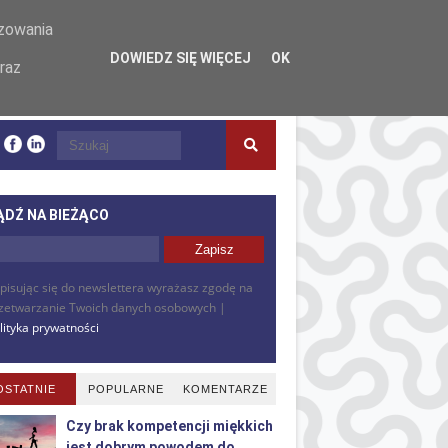
izowania
DOWIEDZ SIĘ WIĘCEJ
OK
raz
ĄDŹ NA BIEŻĄCO
pisując się do newslettera wyrażasz zgodę na
zetwarzanie Twoich danych osobowych |
lityka prywatności
OSTATNIE
POPULARNE
KOMENTARZE
Czy brak kompetencji miękkich
jest dobrym powodem do