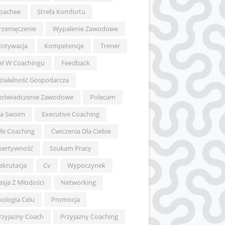
oachee
Strefa Komfortu
rzemęczenie
Wypalenie Zawodowe
otywacja
Kompetencje
Trener
el W Coachingu
Feedback
ziałalność Gospodarcza
oświadczenie Zawodowe
Polecam
a Swoim
Executive Coaching
ife Coaching
Ćwiczenia Dla Ciebie
sertywność
Szukam Pracy
ekrutacja
Cv
Wypoczynek
asja Z Młodości
Networking
kologia Celu
Promocja
rzyjazny Coach
Przyjazny Coaching