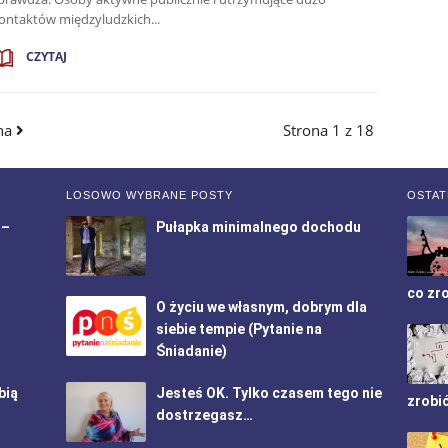
ontaktów międzyludzkich...
CZYTAJ
ona
Strona 1 z 18
LOSOWO WYBRANE POSTY
OSTAT
 –
Pułapka minimalnego dochodu
co zr
O życiu we własnym, dobrym dla
siebie tempie (Pytanie na
Śniadanie)
bią
Jesteś OK. Tylko czasem tego nie
zrobi
dostrzegasz…