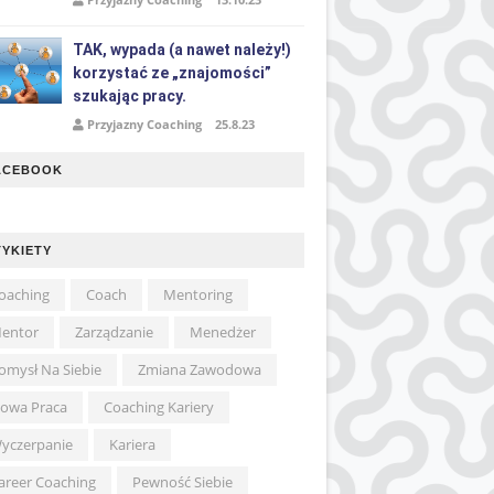
TAK, wypada (a nawet należy!)
korzystać ze „znajomości”
szukając pracy.
Przyjazny Coaching
25.8.23
ACEBOOK
TYKIETY
oaching
Coach
Mentoring
entor
Zarządzanie
Menedżer
omysł Na Siebie
Zmiana Zawodowa
owa Praca
Coaching Kariery
yczerpanie
Kariera
areer Coaching
Pewność Siebie