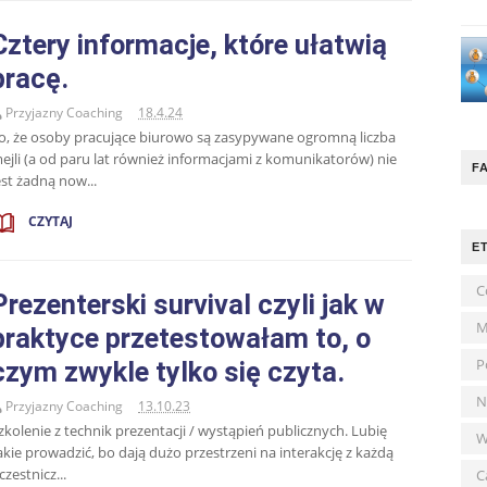
Cztery informacje, które ułatwią
pracę.
Przyjazny Coaching
18.4.24
o, że osoby pracujące biurowo są zasypywane ogromną liczba
ejli (a od paru lat również informacjami z komunikatorów) nie
F
est żadną now...
CZYTAJ
E
C
Prezenterski survival czyli jak w
M
praktyce przetestowałam to, o
P
czym zwykle tylko się czyta.
N
Przyjazny Coaching
13.10.23
zkolenie z technik prezentacji / wystąpień publicznych. Lubię
W
akie prowadzić, bo dają dużo przestrzeni na interakcję z każdą
czestnicz...
C