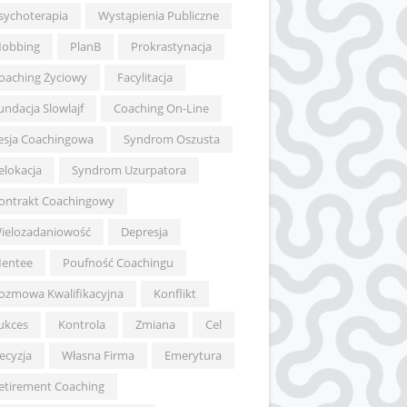
sychoterapia
Wystąpienia Publiczne
obbing
PlanB
Prokrastynacja
oaching Życiowy
Facylitacja
undacja Slowlajf
Coaching On-Line
esja Coachingowa
Syndrom Oszusta
elokacja
Syndrom Uzurpatora
ontrakt Coachingowy
ielozadaniowość
Depresja
entee
Poufność Coachingu
ozmowa Kwalifikacyjna
Konflikt
ukces
Kontrola
Zmiana
Cel
ecyzja
Własna Firma
Emerytura
etirement Coaching