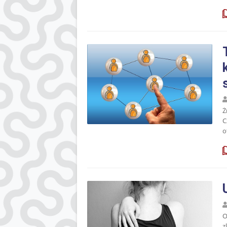
Ż
C
o
O
z