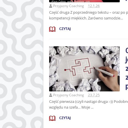
Przyjazny Coaching
12.1.26
Część druga Z poprzedniego tekstu – oraz po pr
kompetencji miękkich. Zarówno samodzie...
CZYTAJ
Przyjazny Coaching
23.7.25
Część pierwsza (czyli nastąpi druga :-)) Podobno
względu na szefa… Moje ...
CZYTAJ