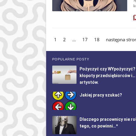
k
1
2
…
17
18
następna str
POPULARNE POSTY
Pożyczyć czy WYpożyczyć?
kłopoty przedsiębiorców i…
artystów.
Jakiej pracy szukać?
Dlaczego pracownicy nie ro
tego, co powinni…*