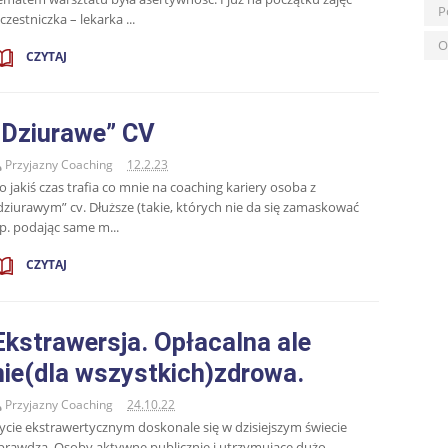
P
czestniczka – lekarka ...
O
CZYTAJ
“Dziurawe” CV
Przyjazny Coaching
12.2.23
o jakiś czas trafia co mnie na coaching kariery osoba z
dziurawym” cv. Dłuższe (takie, których nie da się zamaskować
p. podając same m...
CZYTAJ
Ekstrawersja. Opłacalna ale
nie(dla wszystkich)zdrowa.
Przyjazny Coaching
24.10.22
ycie ekstrawertycznym doskonale się w dzisiejszym świecie
prawdza. Osoby aktywne publicznie i utrzymujące dużo