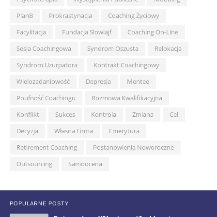
PlanB
Prokrastynacja
Coaching Życiowy
Facylitacja
Fundacja Slowlajf
Coaching On-Line
Sesja Coachingowa
Syndrom Oszusta
Relokacja
Syndrom Uzurpatora
Kontrakt Coachingowy
Wielozadaniowość
Depresja
Mentee
Poufność Coachingu
Rozmowa Kwalifikacyjna
Konflikt
Sukces
Kontrola
Zmiana
Cel
Decyzja
Własna Firma
Emerytura
Retirement Coaching
Postanowienia Noworoczne
Outsourcing
Samoocena
POPULARNE POSTY