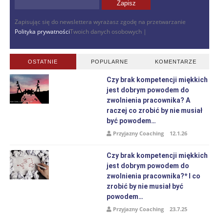
Zapisując się do newslettera wyrażasz zgodę na przetwarzanie
Polityka prywatności
Twoich danych osobowych |
OSTATNIE
POPULARNE
KOMENTARZE
Czy brak kompetencji miękkich
jest dobrym powodem do
zwolnienia pracownika? A
raczej co zrobić by nie musiał
być powodem…
Przyjazny Coaching
12.1.26
Czy brak kompetencji miękkich
jest dobrym powodem do
zwolnienia pracownika?* I co
zrobić by nie musiał być
powodem…
Przyjazny Coaching
23.7.25