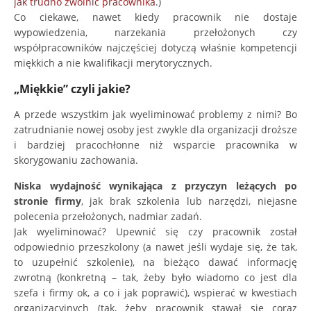
jak trudno zwolnić pracownika
.)
Co ciekawe, nawet kiedy pracownik nie dostaje
wypowiedzenia, narzekania przełożonych czy
współpracowników najczęściej dotyczą właśnie kompetencji
miękkich a nie kwalifikacji merytorycznych.
„Miękkie” czyli jakie?
A przede wszystkim jak wyeliminować problemy z nimi? Bo
zatrudnianie nowej osoby jest zwykle dla organizacji droższe
i bardziej pracochłonne niż wsparcie pracownika w
skorygowaniu zachowania.
Niska wydaj
ność wynikająca z przyczyn leżących po
stronie firmy
, jak brak szkolenia lub narzędzi, niejasne
polecenia przełożonych, nadmiar zadań.
Jak wyeliminować? Upewnić się czy pracownik został
odpowiednio przeszkolony (a nawet jeśli wydaje się, że tak,
to uzupełnić szkolenie), na bieżąco dawać informację
zwrotną (konkretną – tak, żeby było wiadomo co jest dla
szefa i firmy ok, a co i jak poprawić), wspierać w kwestiach
organizacyjnych (tak, żeby pracownik stawał się coraz