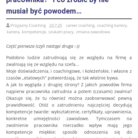
musiał być powodem…
Przyjazny Coaching
23.7.25
career coaching
,
coaching kariery
,
kariera
,
kompetencje
,
szukam pracy
,
zmiana zawodowa
Część pierwsza (czyli nastąpi druga :-))
Podobno ludzie zatrudniają się ze względu na firmę a
zwalniają się ze względu na szefa…
Moje doświadczenia, i coachingowe, i koleżeńskie, i własne z
czasów „etatowych” potwierdzają, że tak właśnie bywa.
A jak to wygląda z drugiej strony? Z jakich powodów firma
najpierw pracownika zatrudnia a potem (czasami) zwalnia?
Okazuje się, że tu również można zaobserwować pewną
prawidłowość. Otóż o zatrudnieniu najczęściej decydują
kompetencje twarde: wykształcenie, certyfikaty, uprawnienia,
konkretne umiejętności zawodowe. Tymczasem na
zwolnienie pracownika nierzadko wpływ mają jego
kompetencje miękkie: sposób odnoszenia się do