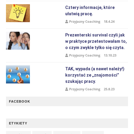
Cztery informacje, które
ułatwią pracę.
Przyjazny Coaching
18.4.24
Prezenterski survival czyli jak
w praktyce przetestowałam to,
o czym zwykle tylko się czyta.
Przyjazny Coaching
13.10.23
TAK, wypada (a nawet należy!)
korzystać ze „znajomości”
szukając pracy.
Przyjazny Coaching
25.8.23
FACEBOOK
ETYKIETY