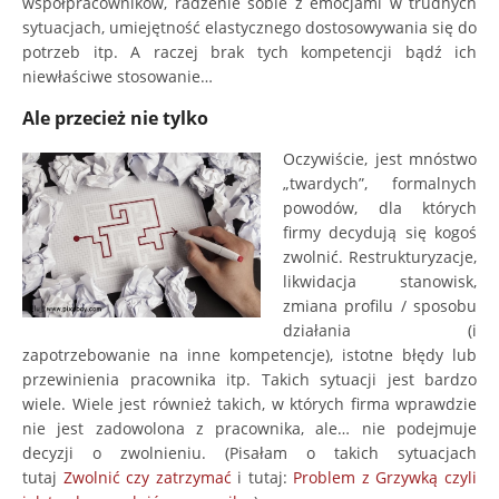
współpracowników, radzenie sobie z emocjami w trudnych
sytuacjach, umiejętność elastycznego dostosowywania się do
potrzeb itp. A raczej brak tych kompetencji bądź ich
niewłaściwe stosowanie…
Ale przecież nie tylko
Oczywiście, jest mnóstwo
„twardych”, formalnych
powodów, dla których
firmy decydują się kogoś
zwolnić. Restrukturyzacje,
likwidacja stanowisk,
zmiana profilu / sposobu
działania (i
zapotrzebowanie na inne kompetencje), istotne błędy lub
przewinienia pracownika itp. Takich sytuacji jest bardzo
wiele. Wiele jest również takich, w których firma wprawdzie
nie jest zadowolona z pracownika, ale… nie podejmuje
decyzji o zwolnieniu. (Pisałam o takich sytuacjach
tutaj
Zwolnić czy zatrzymać
i tutaj:
Problem z Grzywką czyli