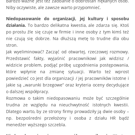
Bardzo ważne jest też zadbanie o dobrostan nękanych osób.
Niby oczywiste, ale zawsze warto przypomnieć.
Niedopasowanie do organizacji, jej kultury i sposobu
działania.
To bardzo delikatna kwestia, ale zdarza się. Ktoś
po prostu źle się czuje w firmie i inne osoby z tym kimś też
nie czują się dobrze. Na dłuższą metę to trudne dla obu
stron.
Jak wyeliminować? Zacząć od otwartej, rzeczowej rozmowy.
Przedstawić fakty, wyjaśnić pracownikowi jak widzisz /
widzicie problem, podjąć próbę uzgodnienia postępowania,
które wpłynie na zmianę sytuacji. Warto też wprost
powiedzieć co jest dla organizacji / jej pracowników istotne i
jakie są „warunki brzegowe” oraz kryteria oceny decydujące
o dalszej współpracy.
Rozmowa o takim niedopasowaniu może być szczególnie
trudna ze względu na nieuchwytność istotnych kwestii.
Dlatego warto, by ze strony firmy prowadziły ją dwie osoby –
np. bezpośredni przełożony i osoba z działu HR bądź
menedżer wyższego szczebla.