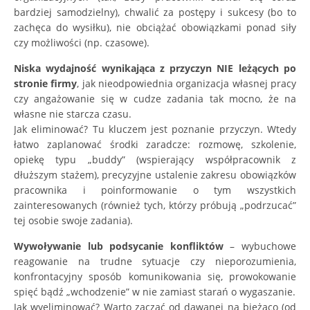
bardziej samodzielny), chwalić za postępy i sukcesy (bo to
zachęca do wysiłku), nie obciążać obowiązkami ponad siły
czy możliwości (np. czasowe).
Niska wydajność wynikająca z przyczyn NIE leżących po
stronie firmy
, jak nieodpowiednia organizacja własnej pracy
czy angażowanie się w cudze zadania tak mocno, że na
własne nie starcza czasu.
Jak eliminować? Tu kluczem jest poznanie przyczyn. Wtedy
łatwo zaplanować środki zaradcze: rozmowę, szkolenie,
opiekę typu „buddy” (wspierający współpracownik z
dłuższym stażem), precyzyjne ustalenie zakresu obowiązków
pracownika i poinformowanie o tym wszystkich
zainteresowanych (również tych, którzy próbują „podrzucać”
tej osobie swoje zadania).
Wywoływanie lub podsycanie konfliktów
– wybuchowe
reagowanie na trudne sytuacje czy nieporozumienia,
konfrontacyjny sposób komunikowania się, prowokowanie
spięć bądź „wchodzenie” w nie zamiast starań o wygaszanie.
Jak wyeliminować? Warto zacząć od dawanej na bieżąco (od