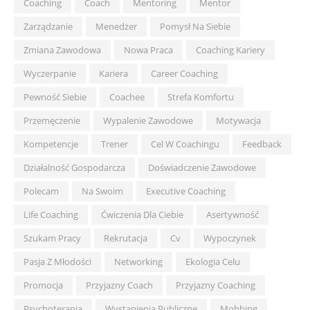
Coaching
Coach
Mentoring
Mentor
Zarządzanie
Menedżer
Pomysł Na Siebie
Zmiana Zawodowa
Nowa Praca
Coaching Kariery
Wyczerpanie
Kariera
Career Coaching
Pewność Siebie
Coachee
Strefa Komfortu
Przemęczenie
Wypalenie Zawodowe
Motywacja
Kompetencje
Trener
Cel W Coachingu
Feedback
Działalność Gospodarcza
Doświadczenie Zawodowe
Polecam
Na Swoim
Executive Coaching
Life Coaching
Ćwiczenia Dla Ciebie
Asertywność
Szukam Pracy
Rekrutacja
Cv
Wypoczynek
Pasja Z Młodości
Networking
Ekologia Celu
Promocja
Przyjazny Coach
Przyjazny Coaching
Psychoterapia
Wystąpienia Publiczne
Mobbing