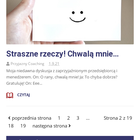
Straszne rzeczy! Chwalą mnie…
Przyjazny Coaching
1.9.21
Moja niedawna dyskusja z zaprzyjaźnionym przedsiębiorcą i
menedżerem. On: O rany, chwalą mnie! Ja: To chyba dobrze?
Gratuluję! On: Eee...
CZYTAJ
poprzednia strona
1
2
3
…
Strona 2 z 19
18
19
następna strona