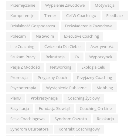
Przemęczenie
Wypalenie Zawodowe
Motywacja
Kompetencje
Trener
Cel W Coachingu
Feedback
Działalność Gospodarcza
Doświadczenie Zawodowe
Polecam
Na Swoim
Executive Coaching
Life Coaching
Ćwiczenia Dla Ciebie
Asertywność
Szukam Pracy
Rekrutacja
Cv
Wypoczynek
Pasja Z Młodości
Networking
Ekologia Celu
Promocja
Przyjazny Coach
Przyjazny Coaching
Psychoterapia
Wystąpienia Publiczne
Mobbing
PlanB
Prokrastynacja
Coaching Życiowy
Facylitacja
Fundacja Slowlajf
Coaching On-Line
Sesja Coachingowa
Syndrom Oszusta
Relokacja
Syndrom Uzurpatora
Kontrakt Coachingowy