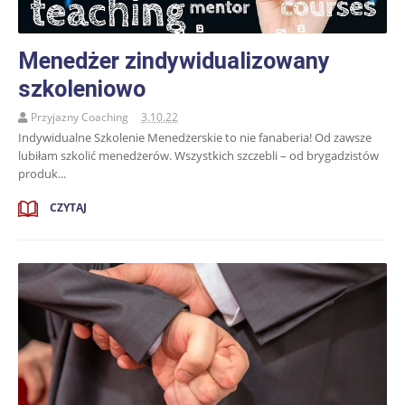
Menedżer zindywidualizowany
szkoleniowo
Przyjazny Coaching
3.10.22
Indywidualne Szkolenie Menedżerskie to nie fanaberia! Od zawsze
lubiłam szkolić menedżerów. Wszystkich szczebli – od brygadzistów
produk...
CZYTAJ