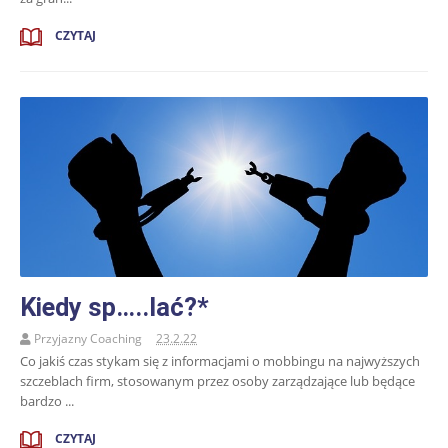
CZYTAJ
Kiedy sp…..lać?*
Przyjazny Coaching
23.2.22
Co jakiś czas stykam się z informacjami o mobbingu na najwyższych
szczeblach firm, stosowanym przez osoby zarządzające lub będące
bardzo ...
CZYTAJ