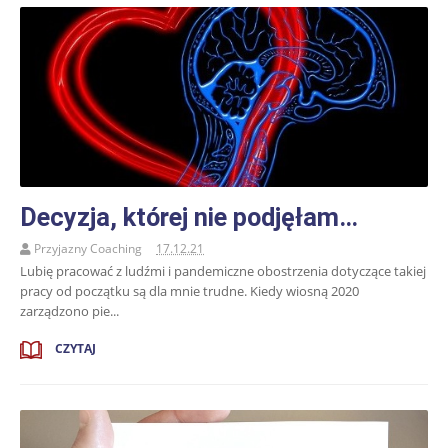
Decyzja, której nie podjęłam…
Przyjazny Coaching
17.12.21
Lubię pracować z ludźmi i pandemiczne obostrzenia dotyczące takiej
pracy od początku są dla mnie trudne. Kiedy wiosną 2020
zarządzono pie...
CZYTAJ