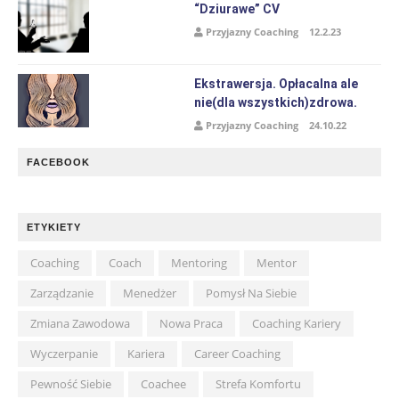
“Dziurawe” CV
Przyjazny Coaching
12.2.23
Ekstrawersja. Opłacalna ale
nie(dla wszystkich)zdrowa.
Przyjazny Coaching
24.10.22
FACEBOOK
ETYKIETY
Coaching
Coach
Mentoring
Mentor
Zarządzanie
Menedżer
Pomysł Na Siebie
Zmiana Zawodowa
Nowa Praca
Coaching Kariery
Wyczerpanie
Kariera
Career Coaching
Pewność Siebie
Coachee
Strefa Komfortu