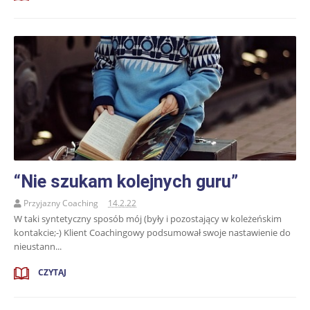
“Nie szukam kolejnych guru”
Przyjazny Coaching
14.2.22
W taki syntetyczny sposób mój (były i pozostający w koleżeńskim
kontakcie;-) Klient Coachingowy podsumował swoje nastawienie do
nieustann...
CZYTAJ