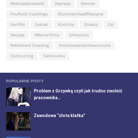
Wielozadaniowość
Depresja
Mentee
Poufność Coachingu
Rozmowa Kwalifikacyjna
Konflikt
Sukces
Kontrola
Zmiana
Cel
Decyzja
Własna Firma
Emerytura
Retirement Coaching
Postanowienia Noworoczne
Outsourcing
Samoocena
POPULARNE POSTY
Problem z Grzywką czyli jak trudno zwolnić
pracownika…
Zawodowa “złota klatka”