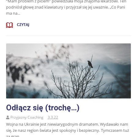
“Mam problem z piciem” powiedziała moja znajoma lekarzowi. Ten
podniósł głowę znad klawiatury i przyjrzał się jej uważnie. „Co Pani
ma na...
CZYTAJ
Odłącz się (trochę…)
Przyjazny Coaching
3.3.22
Wojna na Ukrainie jest niewiarygodnym dramatem. Wydawało nam
się, że nasz region świata jest spokojny i bezpieczny. Tymczasem tuż
za gran...