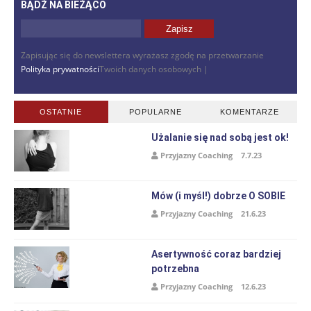
BĄDŹ NA BIEŻĄCO
Zapisując się do newslettera wyrażasz zgodę na przetwarzanie
Polityka prywatności
Twoich danych osobowych |
OSTATNIE
POPULARNE
KOMENTARZE
Użalanie się nad sobą jest ok!
Przyjazny Coaching
7.7.23
Mów (i myśl!) dobrze O SOBIE
Przyjazny Coaching
21.6.23
Asertywność coraz bardziej
potrzebna
Przyjazny Coaching
12.6.23