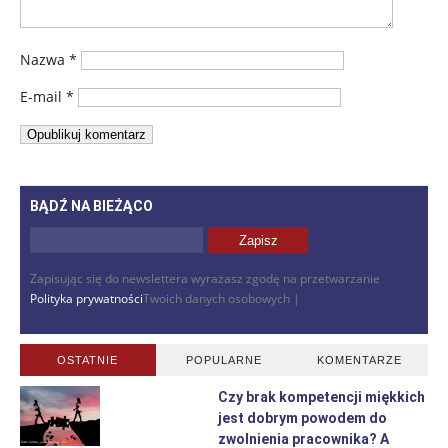
Nazwa
*
E-mail
*
BĄDŹ NA BIEŻĄCO
Zapisując się do newslettera wyrażasz zgodę na przetwarzanie
Polityka prywatności
Twoich danych osobowych |
OSTATNIE
POPULARNE
KOMENTARZE
Czy brak kompetencji miękkich
jest dobrym powodem do
zwolnienia pracownika? A