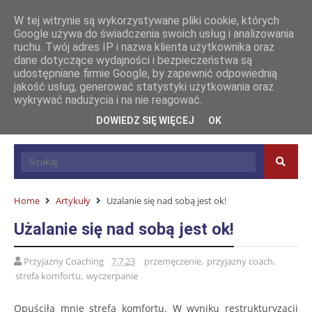
W tej witrynie są wykorzystywane pliki cookie, których
Google używa do świadczenia swoich usług i analizowania
ruchu. Twój adres IP i nazwa klienta użytkownika oraz
dane dotyczące wydajności i bezpieczeństwa są
udostępniane firmie Google, by zapewnić odpowiednią
jakość usług, generować statystyki użytkowania oraz
wykrywać nadużycia i na nie reagować.
DOWIEDZ SIĘ WIĘCEJ
OK
Home
Artykuły
Użalanie się nad sobą jest ok!
Użalanie się nad sobą jest ok!
Przyjazny Coaching
7.7.23
przemęczenie
,
przyjazny coach
,
strefa komfortu
,
wyczerpanie
Opuściła mnie strefa komfortu. W wyniku restrukturyzacji