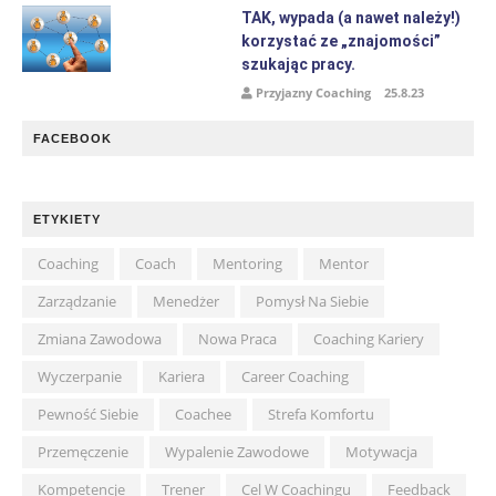
TAK, wypada (a nawet należy!)
korzystać ze „znajomości”
szukając pracy.
Przyjazny Coaching
25.8.23
FACEBOOK
ETYKIETY
Coaching
Coach
Mentoring
Mentor
Zarządzanie
Menedżer
Pomysł Na Siebie
Zmiana Zawodowa
Nowa Praca
Coaching Kariery
Wyczerpanie
Kariera
Career Coaching
Pewność Siebie
Coachee
Strefa Komfortu
Przemęczenie
Wypalenie Zawodowe
Motywacja
Kompetencje
Trener
Cel W Coachingu
Feedback