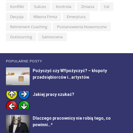
Konflikt
Sukces
Kontrola
Zmiana
Cel
Decyzja
Własna Firma
Emerytura
Retirement Coaching
Postanowienia Noworoczne
Outsourcing
Samoocena
POPULARNE POSTY
Pożyczyć czy WYpożyczyć? – kłopoty
przedsiębiorców i…artystów.
Jakiej pracy szukać?
Dlaczego pracownicy nie robią tego, co
powinni…*