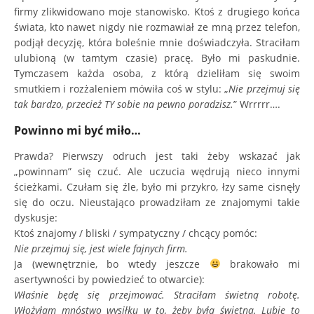
firmy zlikwidowano moje stanowisko. Ktoś z drugiego końca
świata, kto nawet nigdy nie rozmawiał ze mną przez telefon,
podjął decyzję, która boleśnie mnie doświadczyła. Straciłam
ulubioną (w tamtym czasie) pracę. Było mi paskudnie.
Tymczasem każda osoba, z którą dzieliłam się swoim
smutkiem i rozżaleniem mówiła coś w stylu: „
Nie przejmuj się
tak bardzo, przecież TY sobie na pewno poradzisz.
” Wrrrrr….
Powinno mi być miło…
Prawda? Pierwszy odruch jest taki żeby wskazać jak
„powinnam” się czuć. Ale uczucia wędrują nieco innymi
ścieżkami. Czułam się źle, było mi przykro, łzy same cisnęły
się do oczu. Nieustająco prowadziłam ze znajomymi takie
dyskusje:
Ktoś znajomy / bliski / sympatyczny / chcący pomóc:
Nie przejmuj się, jest wiele fajnych firm.
Ja (wewnętrznie, bo wtedy jeszcze
brakowało mi
asertywności by powiedzieć to otwarcie):
Właśnie będę się przejmować. Straciłam świetną robotę.
Włożyłam mnóstwo wysiłku w to, żeby była świetna. Lubię to