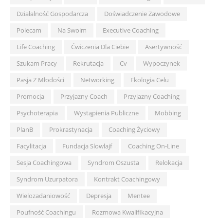
Działalność Gospodarcza
Doświadczenie Zawodowe
Polecam
Na Swoim
Executive Coaching
Life Coaching
Ćwiczenia Dla Ciebie
Asertywność
Szukam Pracy
Rekrutacja
Cv
Wypoczynek
Pasja Z Młodości
Networking
Ekologia Celu
Promocja
Przyjazny Coach
Przyjazny Coaching
Psychoterapia
Wystąpienia Publiczne
Mobbing
PlanB
Prokrastynacja
Coaching Życiowy
Facylitacja
Fundacja Slowlajf
Coaching On-Line
Sesja Coachingowa
Syndrom Oszusta
Relokacja
Syndrom Uzurpatora
Kontrakt Coachingowy
Wielozadaniowość
Depresja
Mentee
Poufność Coachingu
Rozmowa Kwalifikacyjna