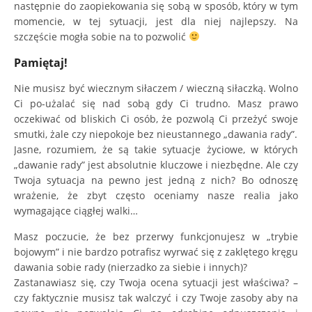
następnie do zaopiekowania się sobą w sposób, który w tym
momencie, w tej sytuacji, jest dla niej najlepszy. Na
szczęście mogła sobie na to pozwolić
Pamiętaj!
Nie musisz być wiecznym siłaczem / wieczną siłaczką. Wolno
Ci po-użalać się nad sobą gdy Ci trudno. Masz prawo
oczekiwać od bliskich Ci osób, że pozwolą Ci przeżyć swoje
smutki, żale czy niepokoje bez nieustannego „dawania rady”.
Jasne, rozumiem, że są takie sytuacje życiowe, w których
„dawanie rady” jest absolutnie kluczowe i niezbędne. Ale czy
Twoja sytuacja na pewno jest jedną z nich? Bo odnoszę
wrażenie, że zbyt często oceniamy nasze realia jako
wymagające ciągłej walki…
Masz poczucie, że bez przerwy funkcjonujesz w „trybie
bojowym” i nie bardzo potrafisz wyrwać się z zaklętego kręgu
dawania sobie rady (nierzadko za siebie i innych)?
Zastanawiasz się, czy Twoja ocena sytuacji jest właściwa? –
czy faktycznie musisz tak walczyć i czy Twoje zasoby aby na