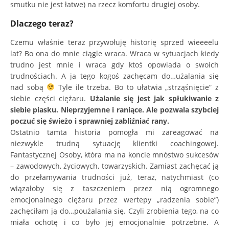
smutku nie jest łatwe) na rzecz komfortu drugiej osoby.
Dlaczego teraz?
Czemu właśnie teraz przywołuję historię sprzed wieeeelu
lat? Bo ona do mnie ciągle wraca. Wraca w sytuacjach kiedy
trudno jest mnie i wraca gdy ktoś opowiada o swoich
trudnościach. A ja tego kogoś zachęcam do…użalania się
nad sobą
Tyle ile trzeba. Bo to ułatwia „strząśnięcie” z
siebie części ciężaru.
Użalanie się jest jak spłukiwanie z
siebie piasku. Nieprzyjemne i raniące. Ale pozwala szybciej
poczuć się świeżo i sprawniej zabliźniać rany.
Ostatnio tamta historia pomogła mi zareagować na
niezwykle trudną sytuację klientki coachingowej.
Fantastycznej Osoby, która ma na koncie mnóstwo sukcesów
– zawodowych, życiowych, towarzyskich. Zamiast zachęcać ją
do przełamywania trudności już, teraz, natychmiast (co
wiązałoby się z taszczeniem przez nią ogromnego
emocjonalnego ciężaru przez wertepy „radzenia sobie”)
zachęciłam ją do…poużalania się. Czyli zrobienia tego, na co
miała ochotę i co było jej emocjonalnie potrzebne. A