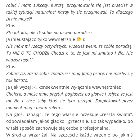
robić i mam sukcesy. Kurczę, przejmowanie się jest przecież w
takiej sytuacji naturalne! Każdy by się przejmował. To dlaczego
JA nie mogę?!
Ktoś…:
Kto jak kto, ale TY sobie na pewno poradzisz.
Ja (nieustająco tylko wewnętrznie
):
Nie mów mi rzeczy oczywistych! Przecież wiem, że sobie poradzę.
Tu NIE O TO CHODZI! Chodzi o to, że jest mi smutno i źle. Nie
widzisz tego?!
Ktoś…:
Zobaczysz, zaraz sobie znajdziesz inną fajną pracę, nie martw się
tak bardzo.
Ja (jak wyżej ;-), konsekwentnie wyłącznie wewnętrznie):
Cholera, a może mnie przytul, pogłaszcz po głowie i usłysz, że jest
mi źle i chcę żeby ktoś się tym przejął. Zaopiekował przez
moment mną i moim żalem…
Na głos, uznając, że tego właśnie oczekuje „reszta świata”,
odpowiadałam jakoś gładko i grzecznie. Bo tak wypadało, bo
w taki sposób zachowuje się osoba profesjonalna.
W środku wrzał żal. Na szczęście każde wrzenie po jakimś