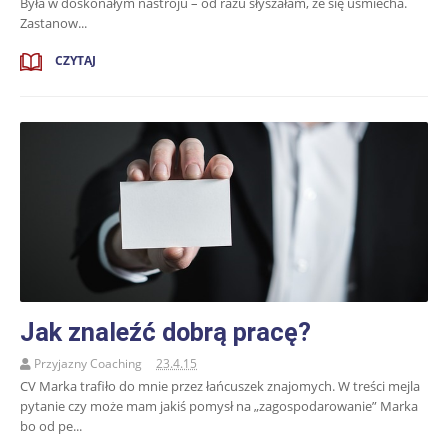
Była w doskonałym nastroju – od razu słyszałam, że się uśmiecha.
Zastanow...
CZYTAJ
Jak znaleźć dobrą pracę?
Przyjazny Coaching
23.4.15
CV Marka trafiło do mnie przez łańcuszek znajomych. W treści mejla
pytanie czy może mam jakiś pomysł na „zagospodarowanie” Marka
bo od pe...