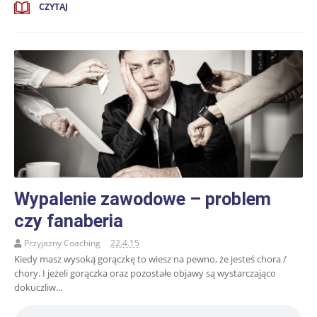
CZYTAJ
Wypalenie zawodowe – problem
czy fanaberia
Przyjazny Coaching
22.4.15
Kiedy masz wysoką gorączkę to wiesz na pewno, że jesteś chora /
chory. I jeżeli gorączka oraz pozostałe objawy są wystarczająco
dokuczliw...