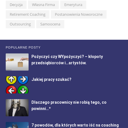
Decyzja
Własna Firma
Emerytura
Retirement Coaching
Postanowienia Noworoczne
Outsourcing
Samoocena
POPULARNE POSTY
Pożyczyć czy WYpożyczyć? – kłopoty
przedsiębiorców i…artystów.
Jakiej pracy szukać?
Dlaczego pracownicy nie robią tego, co
powinni…*
7 powodów, dla których warto iść na coaching