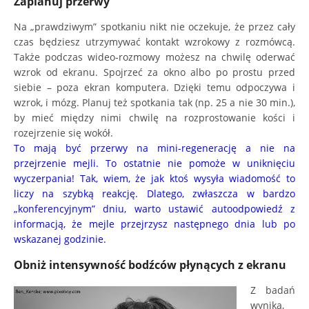
Zaplanuj przerwy
Na „prawdziwym” spotkaniu nikt nie oczekuje, że przez cały
czas będziesz utrzymywać kontakt wzrokowy z rozmówcą.
Także podczas wideo-rozmowy możesz na chwilę oderwać
wzrok od ekranu. Spojrzeć za okno albo po prostu przed
siebie – poza ekran komputera. Dzięki temu odpoczywa i
wzrok, i mózg. Planuj też spotkania tak (np. 25 a nie 30 min.),
by mieć między nimi chwilę na rozprostowanie kości i
rozejrzenie się wokół.
To mają być przerwy na mini-regenerację a nie na
przejrzenie mejli. To ostatnie nie pomoże w uniknięciu
wyczerpania! Tak, wiem, że jak ktoś wysyła wiadomość to
liczy na szybką reakcję. Dlatego, zwłaszcza w bardzo
„konferencyjnym” dniu, warto ustawić autoodpowiedź z
informacją, że mejle przejrzysz następnego dnia lub po
wskazanej godzinie.
Obniż intensywność bodźców płynących z ekranu
Z badań
wynika,