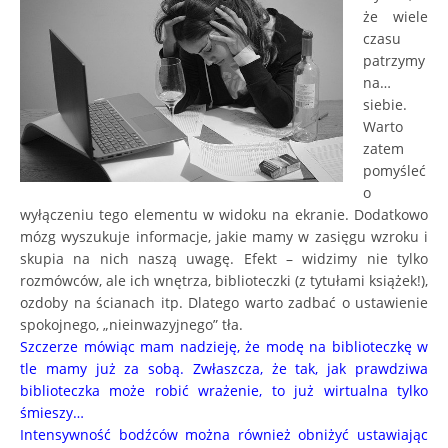
że wiele
czasu
patrzymy
na…
siebie.
Warto
zatem
pomyśleć
o
wyłączeniu tego elementu w widoku na ekranie. Dodatkowo
mózg wyszukuje informacje, jakie mamy w zasięgu wzroku i
skupia na nich naszą uwagę. Efekt – widzimy nie tylko
rozmówców, ale ich wnętrza, biblioteczki (z tytułami książek!),
ozdoby na ścianach itp. Dlatego warto zadbać o ustawienie
spokojnego, „nieinwazyjnego” tła.
Szczerze mówiąc mam nadzieję, że modę na biblioteczkę w
tle mamy już za sobą. Zwłaszcza, że tak, jak prawdziwa
biblioteczka może robić wrażenie, to już wirtualna tylko
śmieszy…
Intensywność bodźców można również obniżyć ustawiając