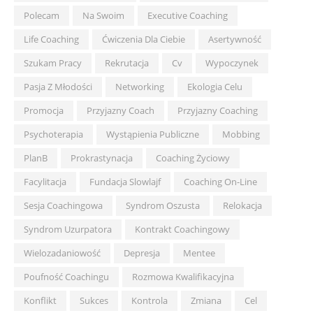
Polecam
Na Swoim
Executive Coaching
Life Coaching
Ćwiczenia Dla Ciebie
Asertywność
Szukam Pracy
Rekrutacja
Cv
Wypoczynek
Pasja Z Młodości
Networking
Ekologia Celu
Promocja
Przyjazny Coach
Przyjazny Coaching
Psychoterapia
Wystąpienia Publiczne
Mobbing
PlanB
Prokrastynacja
Coaching Życiowy
Facylitacja
Fundacja Slowlajf
Coaching On-Line
Sesja Coachingowa
Syndrom Oszusta
Relokacja
Syndrom Uzurpatora
Kontrakt Coachingowy
Wielozadaniowość
Depresja
Mentee
Poufność Coachingu
Rozmowa Kwalifikacyjna
Konflikt
Sukces
Kontrola
Zmiana
Cel