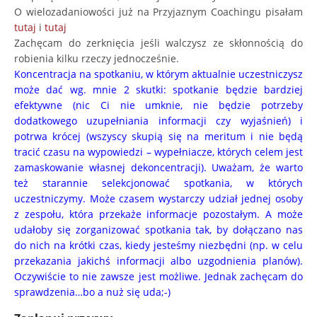
O wielozadaniowości już na Przyjaznym Coachingu pisałam
tutaj
i
tutaj
Zachęcam do zerknięcia jeśli walczysz ze skłonnością do
robienia kilku rzeczy jednocześnie.
Koncentracja na spotkaniu, w którym aktualnie uczestniczysz
może dać wg. mnie 2 skutki: spotkanie będzie bardziej
efektywne (nic Ci nie umknie, nie będzie potrzeby
dodatkowego uzupełniania informacji czy wyjaśnień) i
potrwa krócej (wszyscy skupią się na meritum i nie będą
tracić czasu na wypowiedzi – wypełniacze, których celem jest
zamaskowanie własnej dekoncentracji). Uważam, że warto
też starannie selekcjonować spotkania, w których
uczestniczymy. Może czasem wystarczy udział jednej osoby
z zespołu, która przekaże informacje pozostałym. A może
udałoby się zorganizować spotkania tak, by dołączano nas
do nich na krótki czas, kiedy jesteśmy niezbędni (np. w celu
przekazania jakichś informacji albo uzgodnienia planów).
Oczywiście to nie zawsze jest możliwe. Jednak zachęcam do
sprawdzenia…bo a nuż się uda;-)