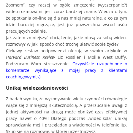
Zoomem”, czy raczej w ogóle zmęczenie (wyczerpanie?)
wideo-rozmowami, jest coraz bardziej znane. Wiedza o tym,
że spotkania on-line są dla nas mniej naturalne, a co za tym
idzie bardziej męczące, jest już powszechna wśród osób
pracujących zdalnie.
Jak zatem zmniejszyć obciążenie, jakie niosą za sobą wideo-
rozmowy? W jaki sposób choć trochę ułatwić sobie życie?
Ciekawy zestaw podpowiedzi oferują w swoim artykule w
Harvard Business Review
Liz Fosslien i Mollie West Duffy.
Podrzucam Wam streszczenie.
Oczywiście uzupełnione o
komentarze wynikające z mojej pracy z klientami
coachingowymi;-)
Unikaj wielozadaniowości
Z badań wynika, że wykonywanie wielu czynności równolegle
wiąże się z mniejszą skutecznością. A przerzucanie uwagi z
jednej aktywności na drugą może obniżyć czas efektywnej
pracy nawet o 40%! Dlatego podczas „wideo-kola” unikaj
sprawdzania mejli, przeglądania wiadomości w telefonie itp.
Skup się na rozmowie, w której uczestniczysz.