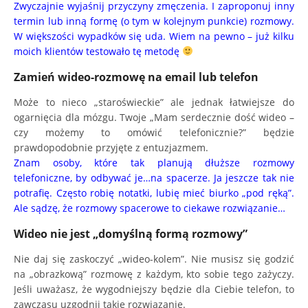
Zwyczajnie wyjaśnij przyczyny zmęczenia. I zaproponuj inny
termin lub inną formę (o tym w kolejnym punkcie) rozmowy.
W większości wypadków się uda. Wiem na pewno – już kilku
moich klientów testowało tę metodę
Zamień wideo-rozmowę na email lub telefon
Może to nieco „staroświeckie” ale jednak łatwiejsze do
ogarnięcia dla mózgu. Twoje „Mam serdecznie dość wideo –
czy możemy to omówić telefonicznie?” będzie
prawdopodobnie przyjęte z entuzjazmem.
Znam osoby, które tak planują dłuższe rozmowy
telefoniczne, by odbywać je…na spacerze. Ja jeszcze tak nie
potrafię. Często robię notatki, lubię mieć biurko „pod ręką”.
Ale sądzę, że rozmowy spacerowe to ciekawe rozwiązanie…
Wideo nie jest „domyślną formą rozmowy”
Nie daj się zaskoczyć „wideo-kolem”. Nie musisz się godzić
na „obrazkową” rozmowę z każdym, kto sobie tego zażyczy.
Jeśli uważasz, że wygodniejszy będzie dla Ciebie telefon, to
zawczasu uzgodnij takie rozwiązanie.