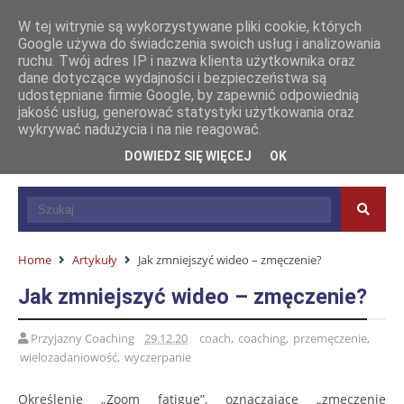
W tej witrynie są wykorzystywane pliki cookie, których
Google używa do świadczenia swoich usług i analizowania
ruchu. Twój adres IP i nazwa klienta użytkownika oraz
dane dotyczące wydajności i bezpieczeństwa są
udostępniane firmie Google, by zapewnić odpowiednią
jakość usług, generować statystyki użytkowania oraz
wykrywać nadużycia i na nie reagować.
DOWIEDZ SIĘ WIĘCEJ
OK
Home
Artykuły
Jak zmniejszyć wideo – zmęczenie?
Jak zmniejszyć wideo – zmęczenie?
Przyjazny Coaching
29.12.20
coach
,
coaching
,
przemęczenie
,
wielozadaniowość
,
wyczerpanie
Określenie „Zoom fatigue”, oznaczające „zmęczenie