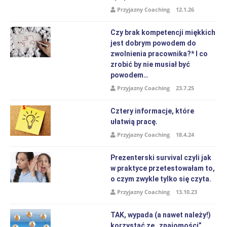
Przyjazny Coaching
12.1.26
Czy brak kompetencji miękkich
jest dobrym powodem do
zwolnienia pracownika?* I co
zrobić by nie musiał być
powodem…
Przyjazny Coaching
23.7.25
Cztery informacje, które
ułatwią pracę.
Przyjazny Coaching
18.4.24
Prezenterski survival czyli jak
w praktyce przetestowałam to,
o czym zwykle tylko się czyta.
Przyjazny Coaching
13.10.23
TAK, wypada (a nawet należy!)
korzystać ze „znajomości”