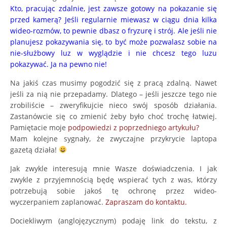
Kto, pracując zdalnie, jest zawsze gotowy na pokazanie się
przed kamerą? Jeśli regularnie miewasz w ciągu dnia kilka
wideo-rozmów, to pewnie dbasz o fryzurę i strój. Ale jeśli nie
planujesz pokazywania się, to być może pozwalasz sobie na
nie-służbowy luz w wyglądzie i nie chcesz tego luzu
pokazywać. Ja na pewno nie!
Na jakiś czas musimy pogodzić się z pracą zdalną. Nawet
jeśli za nią nie przepadamy. Dlatego – jeśli jeszcze tego nie
zrobiliście – zweryfikujcie nieco swój sposób działania.
Zastanówcie się co zmienić żeby było choć trochę łatwiej.
Pamiętacie moje
podpowiedzi z poprzedniego artykułu?
Mam kolejne sygnały, że zwyczajne przykrycie laptopa
gazetą działa!
Jak zwykle interesują mnie Wasze doświadczenia. I jak
zwykle z przyjemnością będę wspierać tych z was, którzy
potrzebują sobie jakoś tę ochronę przez wideo-
wyczerpaniem zaplanować.
Zapraszam do kontaktu.
Dociekliwym (anglojęzycznym) podaję link do tekstu, z