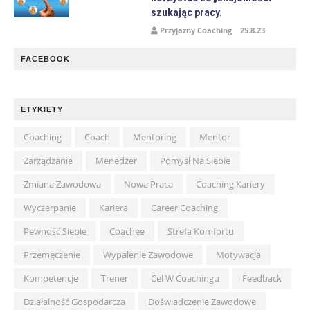
szukając pracy.
Przyjazny Coaching
25.8.23
FACEBOOK
ETYKIETY
Coaching
Coach
Mentoring
Mentor
Zarządzanie
Menedżer
Pomysł Na Siebie
Zmiana Zawodowa
Nowa Praca
Coaching Kariery
Wyczerpanie
Kariera
Career Coaching
Pewność Siebie
Coachee
Strefa Komfortu
Przemęczenie
Wypalenie Zawodowe
Motywacja
Kompetencje
Trener
Cel W Coachingu
Feedback
Działalność Gospodarcza
Doświadczenie Zawodowe