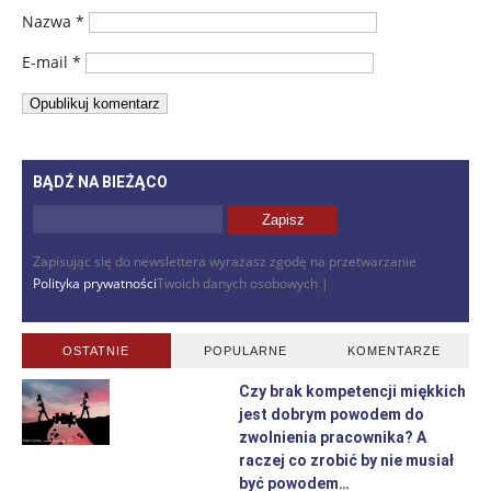
Nazwa
*
E-mail
*
BĄDŹ NA BIEŻĄCO
Zapisując się do newslettera wyrażasz zgodę na przetwarzanie
Polityka prywatności
Twoich danych osobowych |
OSTATNIE
POPULARNE
KOMENTARZE
Czy brak kompetencji miękkich
jest dobrym powodem do
zwolnienia pracownika? A
raczej co zrobić by nie musiał
być powodem…