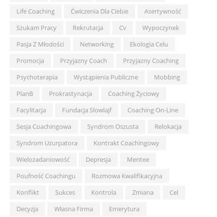
Life Coaching
Ćwiczenia Dla Ciebie
Asertywność
Szukam Pracy
Rekrutacja
Cv
Wypoczynek
Pasja Z Młodości
Networking
Ekologia Celu
Promocja
Przyjazny Coach
Przyjazny Coaching
Psychoterapia
Wystąpienia Publiczne
Mobbing
PlanB
Prokrastynacja
Coaching Życiowy
Facylitacja
Fundacja Slowlajf
Coaching On-Line
Sesja Coachingowa
Syndrom Oszusta
Relokacja
Syndrom Uzurpatora
Kontrakt Coachingowy
Wielozadaniowość
Depresja
Mentee
Poufność Coachingu
Rozmowa Kwalifikacyjna
Konflikt
Sukces
Kontrola
Zmiana
Cel
Decyzja
Własna Firma
Emerytura