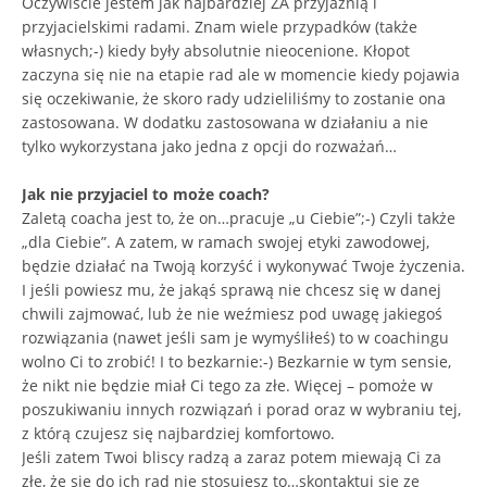
Oczywiście jestem jak najbardziej ZA przyjaźnią i
przyjacielskimi radami. Znam wiele przypadków (także
własnych;-) kiedy były absolutnie nieocenione. Kłopot
zaczyna się nie na etapie rad ale w momencie kiedy pojawia
się oczekiwanie, że skoro rady udzieliliśmy to zostanie ona
zastosowana. W dodatku zastosowana w działaniu a nie
tylko wykorzystana jako jedna z opcji do rozważań…
Jak nie przyjaciel to może coach?
Zaletą coacha jest to, że on…pracuje „u Ciebie”;-) Czyli także
„dla Ciebie”. A zatem, w ramach swojej etyki zawodowej,
będzie działać na Twoją korzyść i wykonywać Twoje życzenia.
I jeśli powiesz mu, że jakąś sprawą nie chcesz się w danej
chwili zajmować, lub że nie weźmiesz pod uwagę jakiegoś
rozwiązania (nawet jeśli sam je wymyśliłeś) to w coachingu
wolno Ci to zrobić! I to bezkarnie:-) Bezkarnie w tym sensie,
że nikt nie będzie miał Ci tego za złe. Więcej – pomoże w
poszukiwaniu innych rozwiązań i porad oraz w wybraniu tej,
z którą czujesz się najbardziej komfortowo.
Jeśli zatem Twoi bliscy radzą a zaraz potem miewają Ci za
złe, że się do ich rad nie stosujesz to…skontaktuj się ze