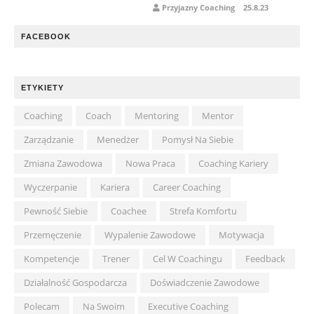
Przyjazny Coaching
25.8.23
FACEBOOK
ETYKIETY
Coaching
Coach
Mentoring
Mentor
Zarządzanie
Menedżer
Pomysł Na Siebie
Zmiana Zawodowa
Nowa Praca
Coaching Kariery
Wyczerpanie
Kariera
Career Coaching
Pewność Siebie
Coachee
Strefa Komfortu
Przemęczenie
Wypalenie Zawodowe
Motywacja
Kompetencje
Trener
Cel W Coachingu
Feedback
Działalność Gospodarcza
Doświadczenie Zawodowe
Polecam
Na Swoim
Executive Coaching