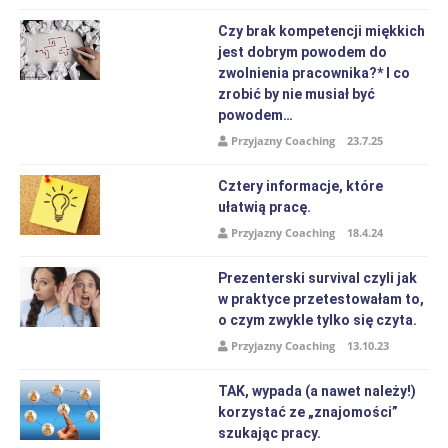
Czy brak kompetencji miękkich
jest dobrym powodem do
zwolnienia pracownika?* I co
zrobić by nie musiał być
powodem…
Przyjazny Coaching
23.7.25
Cztery informacje, które
ułatwią pracę.
Przyjazny Coaching
18.4.24
Prezenterski survival czyli jak
w praktyce przetestowałam to,
o czym zwykle tylko się czyta.
Przyjazny Coaching
13.10.23
TAK, wypada (a nawet należy!)
korzystać ze „znajomości”
szukając pracy.