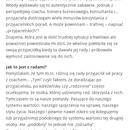
Wtedy wydawało się to autentycznie zabawne. Jednak z
perspektywy coacha, trenera biznesowego, konsultanta i…
przyjaciela dostrzegam wiele minusów korzystania z
przyjacielskich porad. A może powinnam – trafniej – napisać
„przyjacielskich”?
Znajoma, która jest w dość trudnej sytuacji (chwilowo ale
poważnie) powiedziała mi dziś, że właśnie pokłóciła się ze
swoją przyjaciółką kiedy ta dawała jej rady i próbowała
wymusić zastosowanie się do nich.
Jak to jest z radami?
Pomyślałam, że tym m.in. różnią się rady przyjaciół od pracy
z coachem… „Tym” czyli faktem, że doradzając po
przyjacielsku, po koleżeńsku czy „rodzinnie” często
oczekujemy, że osoba, której udzielamy rad, skorzysta z nich.
Tymczasem to są nasze pomysły. Pasujące do naszego
systemu wartości, naszego spojrzenia na sprawę, naszego
stylu życia. Naszego i pewnie nawet (skoro się kolegujemy
lub przyjaźnimy) podobnego do systemu wartości tej drugiej
osoby. Ale „podobny” to jednak nie „tożsamy”.