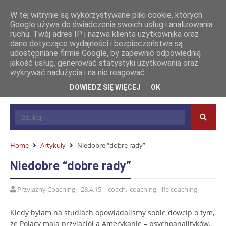
W tej witrynie są wykorzystywane pliki cookie, których
Google używa do świadczenia swoich usług i analizowania
ruchu. Twój adres IP i nazwa klienta użytkownika oraz
dane dotyczące wydajności i bezpieczeństwa są
udostępniane firmie Google, by zapewnić odpowiednią
jakość usług, generować statystyki użytkowania oraz
wykrywać nadużycia i na nie reagować.
DOWIEDZ SIĘ WIĘCEJ
OK
Home
Artykuły
Niedobre “dobre rady”
Niedobre “dobre rady”
Przyjazny Coaching
28.4.15
coach
,
coaching
,
life coaching
Kiedy byłam na studiach opowiadaliśmy sobie dowcip o tym,
że Polacy mają przyjaciół a Amerykanie – psychoanalityków.