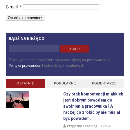
E-mail
*
BĄDŹ NA BIEŻĄCO
Zapisując się do newslettera wyrażasz zgodę na przetwarzanie
Polityka prywatności
Twoich danych osobowych |
OSTATNIE
POPULARNE
KOMENTARZE
Czy brak kompetencji miękkich
jest dobrym powodem do
zwolnienia pracownika? A
raczej co zrobić by nie musiał
być powodem…
Przyjazny Coaching
12.1.26