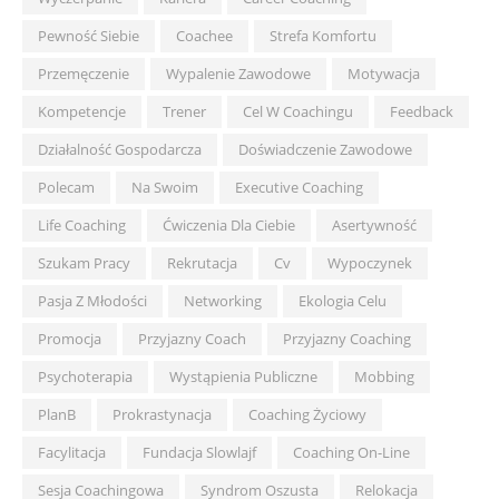
Pewność Siebie
Coachee
Strefa Komfortu
Przemęczenie
Wypalenie Zawodowe
Motywacja
Kompetencje
Trener
Cel W Coachingu
Feedback
Działalność Gospodarcza
Doświadczenie Zawodowe
Polecam
Na Swoim
Executive Coaching
Life Coaching
Ćwiczenia Dla Ciebie
Asertywność
Szukam Pracy
Rekrutacja
Cv
Wypoczynek
Pasja Z Młodości
Networking
Ekologia Celu
Promocja
Przyjazny Coach
Przyjazny Coaching
Psychoterapia
Wystąpienia Publiczne
Mobbing
PlanB
Prokrastynacja
Coaching Życiowy
Facylitacja
Fundacja Slowlajf
Coaching On-Line
Sesja Coachingowa
Syndrom Oszusta
Relokacja