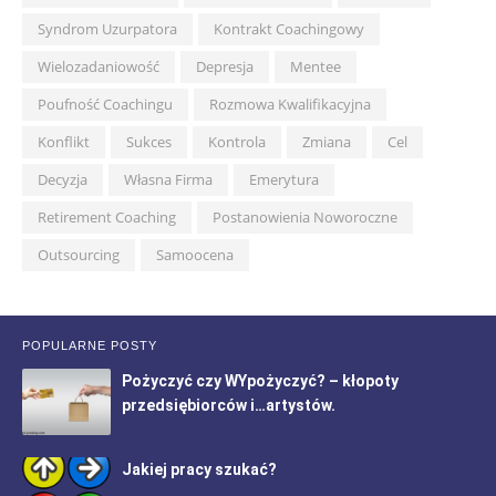
Syndrom Uzurpatora
Kontrakt Coachingowy
Wielozadaniowość
Depresja
Mentee
Poufność Coachingu
Rozmowa Kwalifikacyjna
Konflikt
Sukces
Kontrola
Zmiana
Cel
Decyzja
Własna Firma
Emerytura
Retirement Coaching
Postanowienia Noworoczne
Outsourcing
Samoocena
POPULARNE POSTY
Pożyczyć czy WYpożyczyć? – kłopoty
przedsiębiorców i…artystów.
Jakiej pracy szukać?