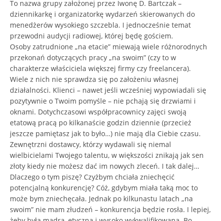
To nazwa grupy założonej przez Iwonę D. Bartczak –
dziennikarkę i organizatorkę wydarzeń skierowanych do
menedżerów wysokiego szczebla. I jednocześnie temat
przewodni audycji radiowej, której będę gościem.
Osoby zatrudnione „na etacie” miewają wiele różnorodnych
przekonań dotyczących pracy „na swoim” (czy to w
charakterze właściciela większej firmy czy freelancera).
Wiele z nich nie sprawdza się po założeniu własnej
działalności. Klienci – nawet jeśli wcześniej wypowiadali się
pozytywnie o Twoim pomyśle – nie pchają się drzwiami i
oknami. Dotychczasowi współpracownicy zajęci swoją
etatową pracą po kilkanaście godzin dziennie (przecież
jeszcze pamiętasz jak to było…) nie mają dla Ciebie czasu.
Zewnętrzni dostawcy, którzy wydawali się niemal
wielbicielami Twojego talentu, w większości znikają jak sen
złoty kiedy nie możesz dać im nowych zleceń. I tak dalej…
Dlaczego o tym piszę? Czyżbym chciała zniechęcić
potencjalną konkurencję? Cóż, gdybym miała taką moc to
może bym zniechęcała. Jednak po kilkunastu latach „na
swoim” nie mam złudzeń – konkurencja będzie rosła. I lepiej,
żeby była mądra, etyczna i wysoko wykwalifikowana. Bo