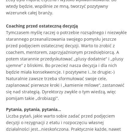
wtedy będzie, wspólnie ze mną, tworzyć pozytywny
wizerunek całej branży.
Coaching przed ostateczną decyzją
Tymczasem myślę raczej o potrzebie rozsądnego i niezwykle
starannego przeanalizowania swojego pomysłu jeszcze
przed podjęciem ostatecznej decyzji. Warto to zrobić z
coachem, mentorem, zaprzyjaźnionym przedsiębiorcą. A
potem starannie przedyskutować „plusy dodatnie” i „plusy
ujemne” z bliskimi. Bo przecież nasza decyzja i dla nich
będzie miała konsekwencje. I pozytywne i…te drugie;-)
Naturalnie zawsze trzeba sformułować swoje cele,
zaplanować pierwsze kroki i „kamienie milowe”, zastanowić
się nad strategią. Dyrektorzy zwykle o tym wiedzą, więc
pomijam takie „drobiazgi”.
Pytania, pytania, pytania…
Liczba pytań, jakie warto sobie zadać przed podjęciem
decyzji o rezygnacji z etatu i rozpoczęciu własnej
działalności jest…nieskończona. Praktycznie każde, nawet