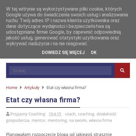
W tej witrynie są wykorzystywane pliki cookie, których
Google używa do świadczenia swoich usług i analizowania
ruchu. Twój adres IP i nazwa klienta użytkownika oraz
dane dotyczące wydajności i bezpieczeństwa są
udostępniane firmie Google, by zapewnić odpowiednią
jakość usług, generować statystyki użytkowania oraz
wykrywać nadużycia i na nie reagować.
DOWIEDZ SIĘ WIĘCEJ
OK
Home
Artykuły
Etat czy własna firma?
Etat czy własna firma?
Przyjazny Coaching
19.4.15
coach
,
coaching
,
działalność
gospodarcza
,
mentor
,
mentoring
,
na swoim
,
własna firma
Planowałam rozpoczęcie bloga od jakiegoś strasznie