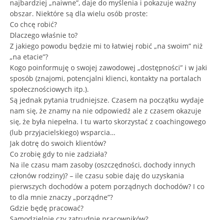
najbardziej „naiwne”, daje do myślenia i pokazuje ważny
obszar. Niektóre są dla wielu osób proste:
Co chcę robić?
Dlaczego właśnie to?
Z jakiego powodu będzie mi to łatwiej robić „na swoim” niż
„na etacie”?
Kogo poinformuję o swojej zawodowej „dostępności” i w jaki
sposób (znajomi, potencjalni klienci, kontakty na portalach
społecznościowych itp.).
Są jednak pytania trudniejsze. Czasem na początku wydaje
nam się, że znamy na nie odpowiedź ale z czasem okazuje
się, że była niepełna. I tu warto skorzystać z coachingowego
(lub przyjacielskiego) wsparcia…
Jak dotrę do swoich klientów?
Co zrobię gdy to nie zadziała?
Na ile czasu mam zasoby (oszczędności, dochody innych
członów rodziny)? – ile czasu sobie daję do uzyskania
pierwszych dochodów a potem porządnych dochodów? I co
to dla mnie znaczy „porządne”?
Gdzie będę pracować?
Samodzielnie czy zatrudnię pracowników?