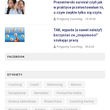
Prezenterski survival czyli jak
w praktyce przetestowałam to,
o czym zwykle tylko się czyta.
Przyjazny Coaching
13.10.23
TAK, wypada (a nawet należy!)
korzystać ze „znajomości”
szukając pracy.
Przyjazny Coaching
25.8.23
FACEBOOK
ETYKIETY
Coaching
Coach
Mentoring
Mentor
Zarządzanie
Menedżer
Pomysł Na Siebie
Zmiana Zawodowa
Nowa Praca
Coaching Kariery
Wyczerpanie
Kariera
Career Coaching