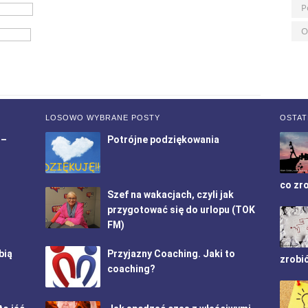
P
O
LOSOWO WYBRANE POSTY
OSTAT
 –
Potrójne podziękowania
co zr
Szef na wakacjach, czyli jak
przygotować się do urlopu (TOK
FM)
bią
Przyjazny Coaching. Jaki to
zrobi
coaching?