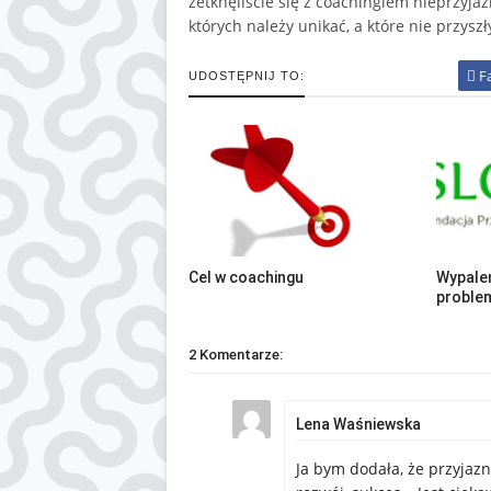
zetknęliście się z coachingiem nieprzyjaz
których należy unikać, a które nie przysz
F
UDOSTĘPNIJ TO:
Cel w coachingu
Wypale
problem
2 Komentarze:
Lena Waśniewska
Ja bym dodała, że przyjazn