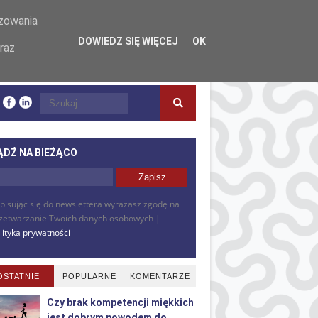
izowania
DOWIEDZ SIĘ WIĘCEJ
OK
raz
ĄDŹ NA BIEŻĄCO
pisując się do newslettera wyrażasz zgodę na
zetwarzanie Twoich danych osobowych |
lityka prywatności
OSTATNIE
POPULARNE
KOMENTARZE
Czy brak kompetencji miękkich
jest dobrym powodem do