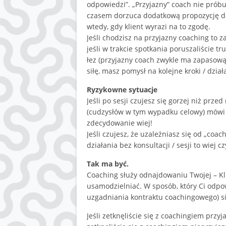
odpowiedzi”. „Przyjazny” coach nie próbu
czasem dorzuca dodatkową propozycję do
wtedy, gdy klient wyrazi na to zgodę.
Jeśli chodzisz na przyjazny coaching to za
jeśli w trakcie spotkania poruszaliście t
łez (przyjazny coach zwykle ma zapasową 
siłę, masz pomysł na kolejne kroki / dział
Ryzykowne sytuacje
Jeśli po sesji czujesz się gorzej niż przed 
(cudzysłów w tym wypadku celowy) mówi Ci
zdecydowanie wiej!
Jeśli czujesz, że uzależniasz się od „coac
działania bez konsultacji / sesji to wiej c
Tak ma być.
Coaching służy odnajdowaniu Twojej – Klien
usamodzielniać. W sposób, który Ci odpo
uzgadniania kontraktu coachingowego) s
Jeśli zetknęliście się z coachingiem przyj