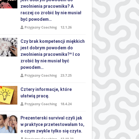
zwolnienia pracownika? A
raczej co zrobić by nie musiał
być powodem…
Przyjazny Coaching
12.1.26
Czy brak kompetencji miękkich
jest dobrym powodem do
zwolnienia pracownika?* I co
zrobić by nie musiał być
powodem…
Przyjazny Coaching
23.7.25
Cztery informacje, które
ułatwią pracę.
Przyjazny Coaching
18.4.24
Prezenterski survival czyli jak
w praktyce przetestowałam to,
o czym zwykle tylko się czyta.
Przyjazny Coaching
13.10.23