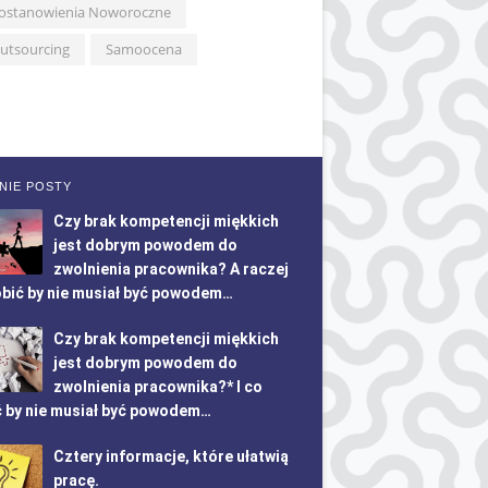
ostanowienia Noworoczne
utsourcing
Samoocena
NIE POSTY
Czy brak kompetencji miękkich
jest dobrym powodem do
zwolnienia pracownika? A raczej
obić by nie musiał być powodem…
Czy brak kompetencji miękkich
jest dobrym powodem do
zwolnienia pracownika?* I co
ć by nie musiał być powodem…
Cztery informacje, które ułatwią
pracę.