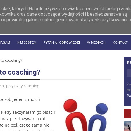
cookie, których Google używa do świadczenia swoich usług i anal
ytkownika oraz dane dotyczące wydajności i bezpieczeństwa są
 odpowiednią jakość usług, generować statystyki użytkowania o
MAGAM
KIM JESTEM
PYTANIA I ODPOWIEDZI
W MEDIACH
KONTAKT
 to coaching?
B
 to coaching?
Za
ach
,
przyjazny coaching
pr
Po
 sposób jeden z moich
kiedy zaczynałam go pisać i
 oraz przekazywania mi
ę na coś, czego sama nie