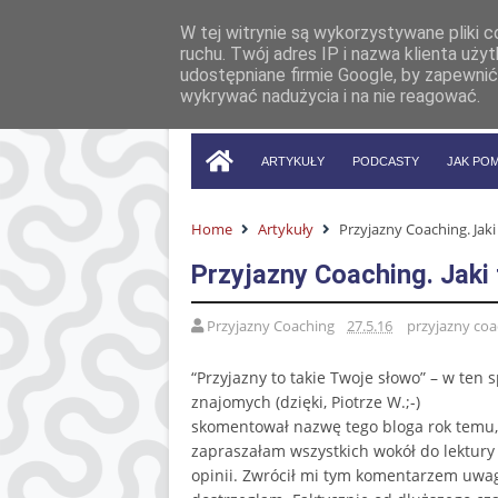
W tej witrynie są wykorzystywane pliki 
ruchu. Twój adres IP i nazwa klienta uż
udostępniane firmie Google, by zapewnić
wykrywać nadużycia i na nie reagować.
ARTYKUŁY
PODCASTY
JAK PO
Home
Artykuły
Przyjazny Coaching. Jaki
Przyjazny Coaching. Jaki
Przyjazny Coaching
27.5.16
przyjazny co
“Przyjazny to takie Twoje słowo” – w ten
znajomych (dzięki, Piotrze W.;-)
skomentował nazwę tego bloga rok temu, 
zapraszałam wszystkich wokół do lektury
opinii. Zwrócił mi tym komentarzem uwag