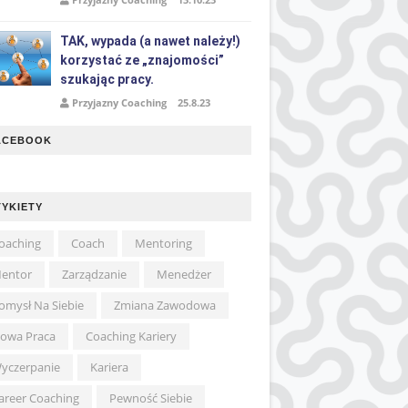
TAK, wypada (a nawet należy!)
korzystać ze „znajomości”
szukając pracy.
Przyjazny Coaching
25.8.23
ACEBOOK
TYKIETY
oaching
Coach
Mentoring
entor
Zarządzanie
Menedżer
omysł Na Siebie
Zmiana Zawodowa
owa Praca
Coaching Kariery
yczerpanie
Kariera
areer Coaching
Pewność Siebie