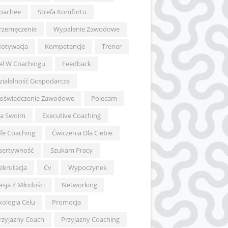
oachee
Strefa Komfortu
rzemęczenie
Wypalenie Zawodowe
otywacja
Kompetencje
Trener
el W Coachingu
Feedback
ziałalność Gospodarcza
oświadczenie Zawodowe
Polecam
a Swoim
Executive Coaching
ife Coaching
Ćwiczenia Dla Ciebie
sertywność
Szukam Pracy
ekrutacja
Cv
Wypoczynek
asja Z Młodości
Networking
kologia Celu
Promocja
rzyjazny Coach
Przyjazny Coaching