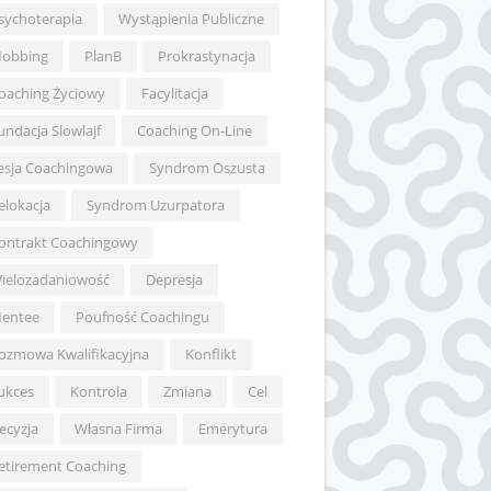
sychoterapia
Wystąpienia Publiczne
obbing
PlanB
Prokrastynacja
oaching Życiowy
Facylitacja
undacja Slowlajf
Coaching On-Line
esja Coachingowa
Syndrom Oszusta
elokacja
Syndrom Uzurpatora
ontrakt Coachingowy
ielozadaniowość
Depresja
entee
Poufność Coachingu
ozmowa Kwalifikacyjna
Konflikt
ukces
Kontrola
Zmiana
Cel
ecyzja
Własna Firma
Emerytura
etirement Coaching