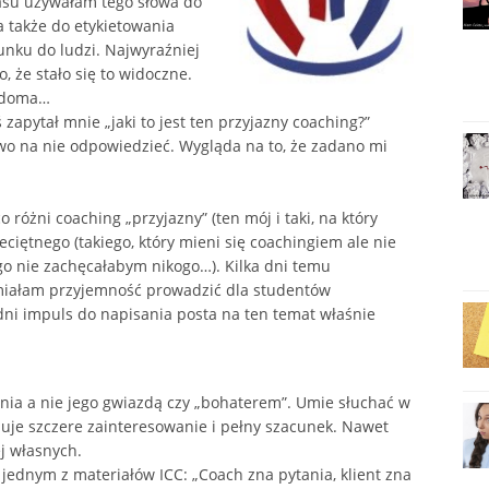
zasu używałam tego słowa do
a także do etykietowania
unku do ludzi. Najwyraźniej
, że stało się to widoczne.
iadoma…
zapytał mnie „jaki to jest ten przyjazny coaching?”
o na nie odpowiedzieć. Wygląda na to, że zadano mi
 różni coaching „przyjazny” (ten mój i taki, na który
iętnego (takiego, który mieni się coachingiem ale nie
go nie zachęcałabym nikogo…). Kilka dni temu
miałam przyjemność prowadzić dla studentów
ni impuls do napisania posta na ten temat właśnie
kania a nie jego gwiazdą czy „bohaterem”. Umie słuchać w
uje szczere zainteresowanie i pełny szacunek. Nawet
ej własnych.
 w jednym z materiałów ICC: „Coach zna pytania, klient zna