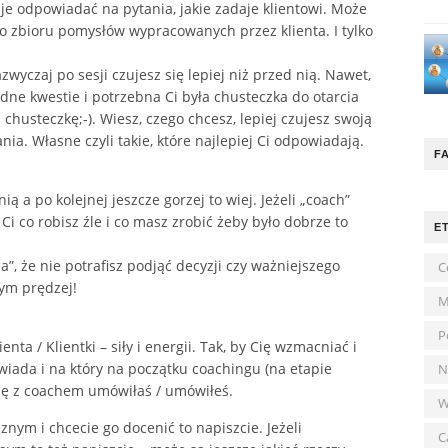
je odpowiadać na pytania, jakie zadaje klientowi. Może
 zbioru pomysłów wypracowanych przez klienta. I tylko
zwyczaj po sesji czujesz się lepiej niż przed nią. Nawet,
rudne kwestie i potrzebna Ci była chusteczka do otarcia
chusteczkę;-). Wiesz, czego chcesz, lepiej czujesz swoją
ania. Własne czyli takie, które najlepiej Ci odpowiadają.
F
nią a po kolejnej jeszcze gorzej to wiej. Jeżeli „coach”
 co robisz źle i co masz zrobić żeby było dobrze to
E
ha”, że nie potrafisz podjąć decyzji czy ważniejszego
C
zym prędzej!
M
P
ta / Klientki – siły i energii. Tak, by Cię wzmacniać i
wiada i na który na początku coachingu (na etapie
N
ię z coachem umówiłaś / umówiłeś.
W
aznym i chcecie go docenić to napiszcie. Jeżeli
C