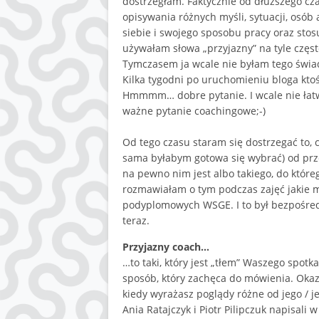
dostrzegłam. Faktycznie od dłuższego c
opisywania różnych myśli, sytuacji, osób 
siebie i swojego sposobu pracy oraz stos
używałam słowa „przyjazny” na tyle często
Tymczasem ja wcale nie byłam tego św
Kilka tygodni po uruchomieniu bloga ktoś 
Hmmmm… dobre pytanie. I wcale nie łatw
ważne pytanie coachingowe;-)
Od tego czasu staram się dostrzegać to, co
sama byłabym gotowa się wybrać) od przec
na pewno nim jest albo takiego, do które
rozmawiałam o tym podczas zajęć jakie 
podyplomowych WSGE. I to był bezpośred
teraz.
Przyjazny coach…
…to taki, który jest „tłem” Waszego spot
sposób, który zachęca do mówienia. Okaz
kiedy wyrażasz poglądy różne od jego / j
Ania Ratajczyk i Piotr Pilipczuk napisali