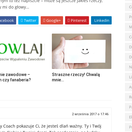
nym to też napiszcie – może są jeszcze jakieś rzeczy,
ły mi do głowy…
C
P
acebook
Twitter
Google+
Pinterest
Linkedin
M
C
D
D
N
nie zawodowe –
Straszne rzeczy! Chwalą
L
 czy fanaberia?
mnie…
A
R
P
2 września 2017 o 17:46
E
y Coach pokazuje Ci, że jesteś dlań ważny. Ty i Twój
P