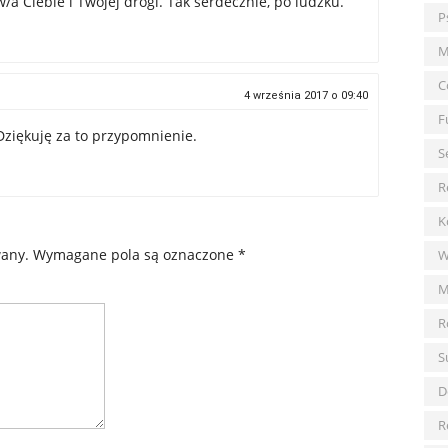
w/a Ciebie i Twojej drogi. Tak serdecznie, po ludzku.
P
M
C
4 września 2017 o 09:40
F
 Dziękuję za to przypomnienie.
S
R
K
wany.
Wymagane pola są oznaczone
*
W
M
R
S
D
R