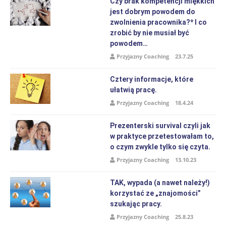
Czy brak kompetencji miękkich
jest dobrym powodem do
zwolnienia pracownika?* I co
zrobić by nie musiał być
powodem…
Przyjazny Coaching
23.7.25
Cztery informacje, które
ułatwią pracę.
Przyjazny Coaching
18.4.24
Prezenterski survival czyli jak
w praktyce przetestowałam to,
o czym zwykle tylko się czyta.
Przyjazny Coaching
13.10.23
TAK, wypada (a nawet należy!)
korzystać ze „znajomości”
szukając pracy.
Przyjazny Coaching
25.8.23