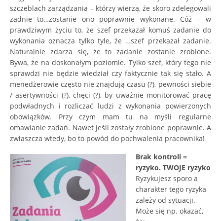
szczeblach zarządzania – którzy wierzą, że skoro zdelegowali
zadnie to…zostanie ono poprawnie wykonane. Cóż – w
prawdziwym życiu to, że szef przekazał komuś zadanie do
wykonania oznacza tylko tyle, że …szef przekazał zadanie.
Naturalnie zdarza się, że to zadanie zostanie zrobione.
Bywa, że na doskonałym poziomie. Tylko szef, który tego nie
sprawdzi nie będzie wiedział czy faktycznie tak się stało. A
menedżerowie często nie znajdują czasu (?), pewności siebie
/ asertywności (?), chęci (?), by uważnie monitorować pracę
podwładnych i rozliczać ludzi z wykonania powierzonych
obowiązków. Przy czym mam tu na myśli regularne
omawianie zadań. Nawet jeśli zostały zrobione poprawnie. A
zwłaszcza wtedy, bo to powód do pochwalenia pracownika!
B
rak kontroli =
ryzyko. TWOJE ryzyko
Ryzykujesz sporo a
charakter tego ryzyka
zależy od sytuacji.
Może się np. okazać,