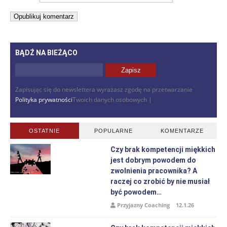
BĄDŹ NA BIEŻĄCO
Zapisując się do newslettera wyrażasz zgodę na przetwarzanie
Polityka prywatności
Twoich danych osobowych |
OSTATNIE
POPULARNE
KOMENTARZE
Czy brak kompetencji miękkich
jest dobrym powodem do
zwolnienia pracownika? A
raczej co zrobić by nie musiał
być powodem…
Przyjazny Coaching
12.1.26