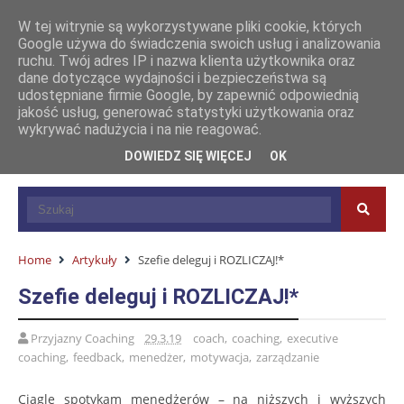
W tej witrynie są wykorzystywane pliki cookie, których
Google używa do świadczenia swoich usług i analizowania
ruchu. Twój adres IP i nazwa klienta użytkownika oraz
dane dotyczące wydajności i bezpieczeństwa są
udostępniane firmie Google, by zapewnić odpowiednią
jakość usług, generować statystyki użytkowania oraz
wykrywać nadużycia i na nie reagować.
DOWIEDZ SIĘ WIĘCEJ
OK
Home
Artykuły
Szefie deleguj i ROZLICZAJ!*
Szefie deleguj i ROZLICZAJ!*
Przyjazny Coaching
29.3.19
coach
,
coaching
,
executive
coaching
,
feedback
,
menedżer
,
motywacja
,
zarządzanie
Ciągle spotykam menedżerów – na niższych i wyższych