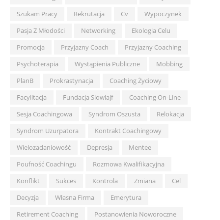
Szukam Pracy
Rekrutacja
Cv
Wypoczynek
Pasja Z Młodości
Networking
Ekologia Celu
Promocja
Przyjazny Coach
Przyjazny Coaching
Psychoterapia
Wystąpienia Publiczne
Mobbing
PlanB
Prokrastynacja
Coaching Życiowy
Facylitacja
Fundacja Slowlajf
Coaching On-Line
Sesja Coachingowa
Syndrom Oszusta
Relokacja
Syndrom Uzurpatora
Kontrakt Coachingowy
Wielozadaniowość
Depresja
Mentee
Poufność Coachingu
Rozmowa Kwalifikacyjna
Konflikt
Sukces
Kontrola
Zmiana
Cel
Decyzja
Własna Firma
Emerytura
Retirement Coaching
Postanowienia Noworoczne