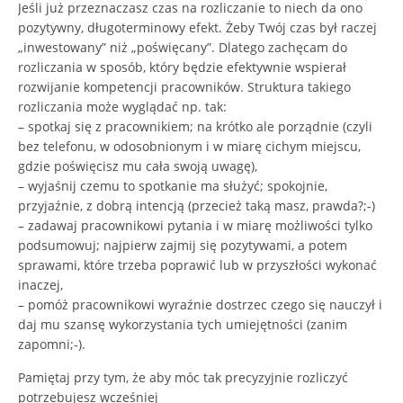
Jeśli już przeznaczasz czas na rozliczanie to niech da ono
pozytywny, długoterminowy efekt. Żeby Twój czas był raczej
„inwestowany” niż „poświęcany”. Dlatego zachęcam do
rozliczania w sposób, który będzie efektywnie wspierał
rozwijanie kompetencji pracowników. Struktura takiego
rozliczania może wyglądać np. tak:
– spotkaj się z pracownikiem; na krótko ale porządnie (czyli
bez telefonu, w odosobnionym i w miarę cichym miejscu,
gdzie poświęcisz mu cała swoją uwagę),
– wyjaśnij czemu to spotkanie ma służyć; spokojnie,
przyjaźnie, z dobrą intencją (przecież taką masz, prawda?;-)
– zadawaj pracownikowi pytania i w miarę możliwości tylko
podsumowuj; najpierw zajmij się pozytywami, a potem
sprawami, które trzeba poprawić lub w przyszłości wykonać
inaczej,
– pomóż pracownikowi wyraźnie dostrzec czego się nauczył i
daj mu szansę wykorzystania tych umiejętności (zanim
zapomni;-).
Pamiętaj przy tym, że aby móc tak precyzyjnie rozliczyć
potrzebujesz wcześniej