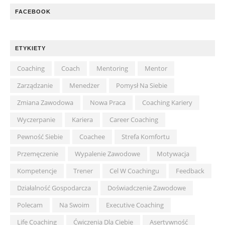
FACEBOOK
ETYKIETY
Coaching
Coach
Mentoring
Mentor
Zarządzanie
Menedżer
Pomysł Na Siebie
Zmiana Zawodowa
Nowa Praca
Coaching Kariery
Wyczerpanie
Kariera
Career Coaching
Pewność Siebie
Coachee
Strefa Komfortu
Przemęczenie
Wypalenie Zawodowe
Motywacja
Kompetencje
Trener
Cel W Coachingu
Feedback
Działalność Gospodarcza
Doświadczenie Zawodowe
Polecam
Na Swoim
Executive Coaching
Life Coaching
Ćwiczenia Dla Ciebie
Asertywność