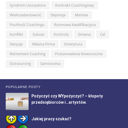
Syndrom Uzurpatora
Kontrakt Coachingowy
Wielozadaniowość
Depresja
Mentee
Poufność Coachingu
Rozmowa Kwalifikacyjna
Konflikt
Sukces
Kontrola
Zmiana
Cel
Decyzja
Własna Firma
Emerytura
Retirement Coaching
Postanowienia Noworoczne
Outsourcing
Samoocena
POPULARNE POSTY
Pożyczyć czy WYpożyczyć? – kłopoty
przedsiębiorców i…artystów.
Jakiej pracy szukać?