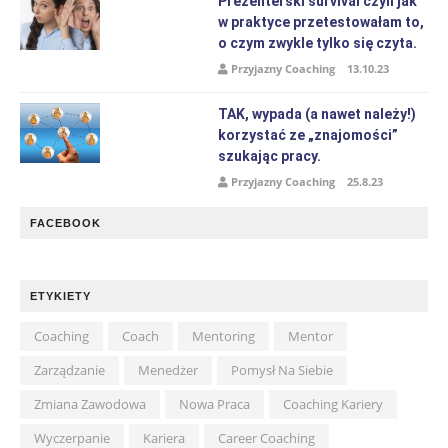
Prezenterski survival czyli jak
w praktyce przetestowałam to,
o czym zwykle tylko się czyta.
Przyjazny Coaching
13.10.23
TAK, wypada (a nawet należy!)
korzystać ze „znajomości”
szukając pracy.
Przyjazny Coaching
25.8.23
FACEBOOK
ETYKIETY
Coaching
Coach
Mentoring
Mentor
Zarządzanie
Menedżer
Pomysł Na Siebie
Zmiana Zawodowa
Nowa Praca
Coaching Kariery
Wyczerpanie
Kariera
Career Coaching