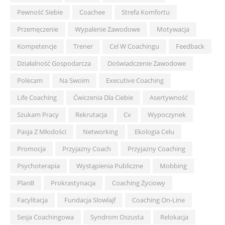
Pewność Siebie
Coachee
Strefa Komfortu
Przemęczenie
Wypalenie Zawodowe
Motywacja
Kompetencje
Trener
Cel W Coachingu
Feedback
Działalność Gospodarcza
Doświadczenie Zawodowe
Polecam
Na Swoim
Executive Coaching
Life Coaching
Ćwiczenia Dla Ciebie
Asertywność
Szukam Pracy
Rekrutacja
Cv
Wypoczynek
Pasja Z Młodości
Networking
Ekologia Celu
Promocja
Przyjazny Coach
Przyjazny Coaching
Psychoterapia
Wystąpienia Publiczne
Mobbing
PlanB
Prokrastynacja
Coaching Życiowy
Facylitacja
Fundacja Slowlajf
Coaching On-Line
Sesja Coachingowa
Syndrom Oszusta
Relokacja