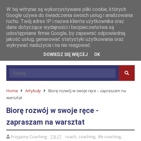
W tej witrynie są wykorzystywane pliki cookie, których
Google używa do świadczenia swoich usług i analizowania
ruchu. Twój adres IP i nazwa klienta użytkownika oraz
dane dotyczące wydajności i bezpieczeństwa są
udostępniane firmie Google, by zapewnić odpowiednią
jakość usług, generować statystyki użytkowania oraz
wykrywać nadużycia i na nie reagować.
DOWIEDZ SIĘ WIĘCEJ
OK
Home
Artykuły
Biorę rozwój w swoje ręce – zapraszam na
warsztat
Biorę rozwój w swoje ręce -
zapraszam na warsztat
Przyjazny Coaching
7.9.17
coach
,
coaching
,
life coaching
,