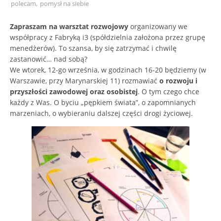
polecam
,
pomysł na siebie
Zapraszam na warsztat rozwojowy
organizowany we
współpracy z Fabryką i3 (spółdzielnia założona przez grupę
menedżerów). To szansa, by się zatrzymać i chwilę
zastanowić… nad sobą?
We wtorek, 12-go września, w godzinach 16-20 będziemy (w
Warszawie, przy Marynarskiej 11) rozmawiać
o rozwoju i
przyszłości zawodowej oraz osobistej
. O tym czego chce
każdy z Was. O byciu „pępkiem świata”, o zapomnianych
marzeniach, o wybieraniu dalszej części drogi życiowej.