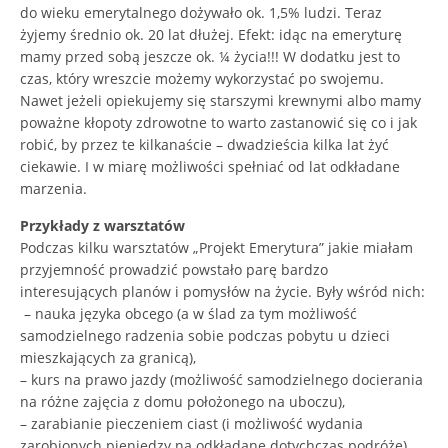
do wieku emerytalnego dożywało ok. 1,5% ludzi. Teraz
żyjemy średnio ok. 20 lat dłużej. Efekt: idąc na emeryturę
mamy przed sobą jeszcze ok. ¼ życia!!! W dodatku jest to
czas, który wreszcie możemy wykorzystać po swojemu.
Nawet jeżeli opiekujemy się starszymi krewnymi albo mamy
poważne kłopoty zdrowotne to warto zastanowić się co i jak
robić, by przez te kilkanaście – dwadzieścia kilka lat żyć
ciekawie. I w miarę możliwości spełniać od lat odkładane
marzenia.
Przykłady z warsztatów
Podczas kilku warsztatów „Projekt Emerytura” jakie miałam
przyjemność prowadzić powstało parę bardzo
interesujących planów i pomysłów na życie. Były wśród nich:
– nauka języka obcego (a w ślad za tym możliwość
samodzielnego radzenia sobie podczas pobytu u dzieci
mieszkających za granicą),
– kurs na prawo jazdy (możliwość samodzielnego docierania
na różne zajęcia z domu położonego na uboczu),
– zarabianie pieczeniem ciast (i możliwość wydania
zarobionych pieniędzy na odkładane dotychczas podróże),