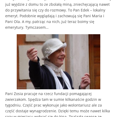
już wyjdzie z domu to ze zbolałą miną, zniechęcającą nawet
do przywitania się czy do rozmowy. To Pan Edek – lokalny
emeryt. Podobnie wyglądają i zachowują się Pani Maria i
Pani Ola. A my, patrząc na nich, już teraz boimy się
emerytury. Tymczasem…
Pani Zosia pracuje na rzecz fundacji pomagającej
zwierzakom. Spędza tam w sumie kilkanaście godzin w
tygodniu. Część prac wykonuje jako wolontariusz ale za
część dostaje wynagrodzenie. Dzięki temu może nawet kilka
razy w miesiącu wybrać się do kina. Znalazła seanse ze