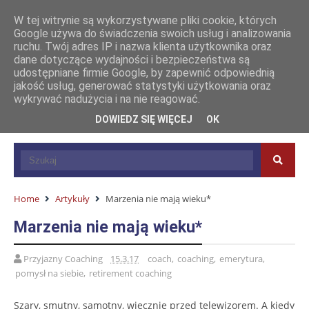
W tej witrynie są wykorzystywane pliki cookie, których
Google używa do świadczenia swoich usług i analizowania
ruchu. Twój adres IP i nazwa klienta użytkownika oraz
dane dotyczące wydajności i bezpieczeństwa są
udostępniane firmie Google, by zapewnić odpowiednią
jakość usług, generować statystyki użytkowania oraz
wykrywać nadużycia i na nie reagować.
DOWIEDZ SIĘ WIĘCEJ
OK
Home
Artykuły
Marzenia nie mają wieku*
Marzenia nie mają wieku*
Przyjazny Coaching
15.3.17
coach
,
coaching
,
emerytura
,
pomysł na siebie
,
retirement coaching
Szary, smutny, samotny, wiecznie przed telewizorem. A kiedy