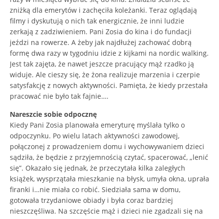
zniżką dla emerytów i zachęciła koleżanki. Teraz oglądają
filmy i dyskutują o nich tak energicznie, że inni ludzie
zerkają z zadziwieniem. Pani Zosia do kina i do fundacji
jeździ na rowerze. A żeby jak najdłużej zachować dobrą
formę dwa razy w tygodniu idzie z kijkami na nordic walking.
Jest tak zajęta, że nawet jeszcze pracujący mąż rzadko ją
widuje. Ale cieszy się, że żona realizuje marzenia i czerpie
satysfakcję z nowych aktywności. Pamięta, że kiedy przestała
pracować nie było tak fajnie….
Nareszcie sobie odpocznę
Kiedy Pani Zosia planowała emeryturę myślała tylko o
odpoczynku. Po wielu latach aktywności zawodowej,
połączonej z prowadzeniem domu i wychowywaniem dzieci
sądziła, że będzie z przyjemnością czytać, spacerować, „lenić
się”. Okazało się jednak, że przeczytała kilka zaległych
książek, wysprzątała mieszkanie na błysk, umyła okna, uprała
firanki i…nie miała co robić. Siedziała sama w domu,
gotowała trzydaniowe obiady i była coraz bardziej
nieszczęśliwa. Na szczęście mąż i dzieci nie zgadzali się na