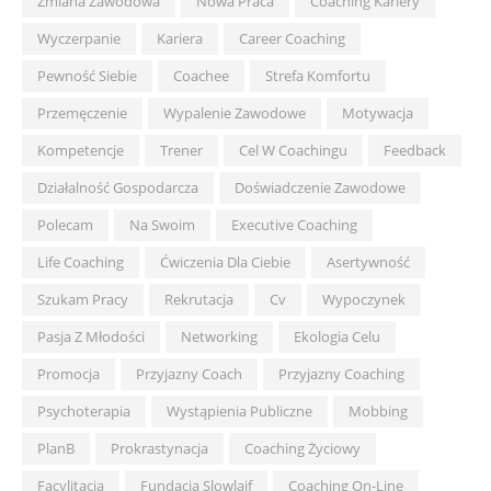
Zmiana Zawodowa
Nowa Praca
Coaching Kariery
Wyczerpanie
Kariera
Career Coaching
Pewność Siebie
Coachee
Strefa Komfortu
Przemęczenie
Wypalenie Zawodowe
Motywacja
Kompetencje
Trener
Cel W Coachingu
Feedback
Działalność Gospodarcza
Doświadczenie Zawodowe
Polecam
Na Swoim
Executive Coaching
Life Coaching
Ćwiczenia Dla Ciebie
Asertywność
Szukam Pracy
Rekrutacja
Cv
Wypoczynek
Pasja Z Młodości
Networking
Ekologia Celu
Promocja
Przyjazny Coach
Przyjazny Coaching
Psychoterapia
Wystąpienia Publiczne
Mobbing
PlanB
Prokrastynacja
Coaching Życiowy
Facylitacja
Fundacja Slowlajf
Coaching On-Line