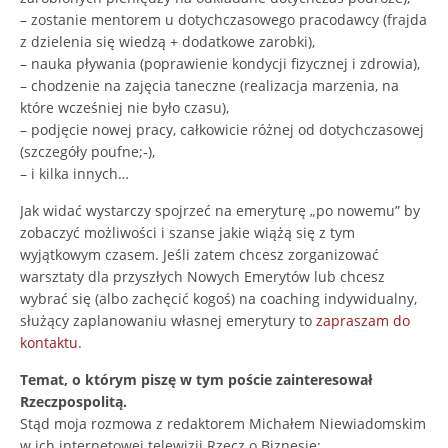
– zostanie mentorem u dotychczasowego pracodawcy (frajda
z dzielenia się wiedzą + dodatkowe zarobki),
– nauka pływania (poprawienie kondycji fizycznej i zdrowia),
– chodzenie na zajęcia taneczne (realizacja marzenia, na
które wcześniej nie było czasu),
– podjęcie nowej pracy, całkowicie różnej od dotychczasowej
(szczegóły poufne;-),
– i kilka innych…
Jak widać wystarczy spojrzeć na emeryturę „po nowemu” by
zobaczyć możliwości i szanse jakie wiążą się z tym
wyjątkowym czasem. Jeśli zatem chcesz zorganizować
warsztaty dla przyszłych Nowych Emerytów lub chcesz
wybrać się (albo zachęcić kogoś) na coaching indywidualny,
służący zaplanowaniu własnej emerytury to
zapraszam do
kontaktu
.
Temat, o którym piszę w tym poście zainteresował
Rzeczpospolitą.
Stąd moja rozmowa z redaktorem Michałem Niewiadomskim
w ich internetowej telewizji Rzecz o Biznesie: