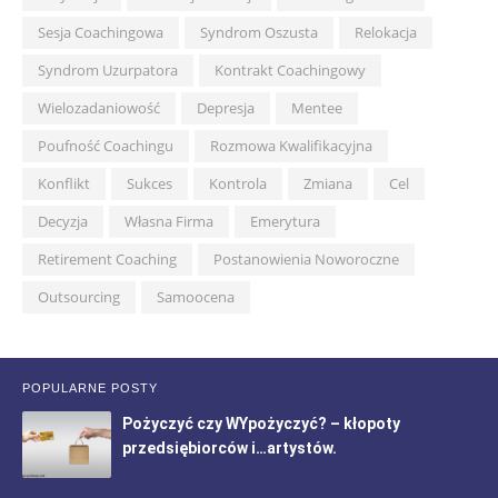
Sesja Coachingowa
Syndrom Oszusta
Relokacja
Syndrom Uzurpatora
Kontrakt Coachingowy
Wielozadaniowość
Depresja
Mentee
Poufność Coachingu
Rozmowa Kwalifikacyjna
Konflikt
Sukces
Kontrola
Zmiana
Cel
Decyzja
Własna Firma
Emerytura
Retirement Coaching
Postanowienia Noworoczne
Outsourcing
Samoocena
POPULARNE POSTY
Pożyczyć czy WYpożyczyć? – kłopoty
przedsiębiorców i…artystów.