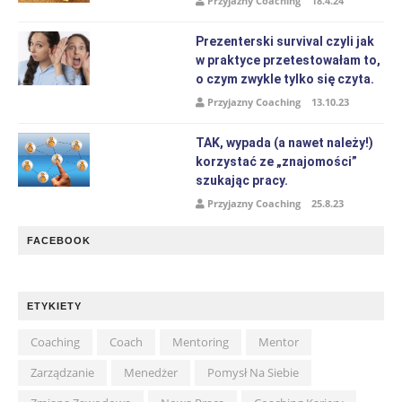
Przyjazny Coaching
18.4.24
Prezenterski survival czyli jak
w praktyce przetestowałam to,
o czym zwykle tylko się czyta.
Przyjazny Coaching
13.10.23
TAK, wypada (a nawet należy!)
korzystać ze „znajomości”
szukając pracy.
Przyjazny Coaching
25.8.23
FACEBOOK
ETYKIETY
Coaching
Coach
Mentoring
Mentor
Zarządzanie
Menedżer
Pomysł Na Siebie