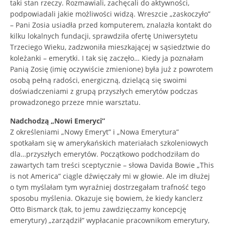
taki stan rzeczy. Rozmawiali, zachęcali do aktywności,
podpowiadali jakie możliwości widzą. Wreszcie „zaskoczyło”
– Pani Zosia usiadła przed komputerem, znalazła kontakt do
kilku lokalnych fundacji, sprawdziła ofertę Uniwersytetu
Trzeciego Wieku, zadzwoniła mieszkającej w sąsiedztwie do
koleżanki – emerytki. I tak się zaczęło… Kiedy ja poznałam
Panią Zosię (imię oczywiście zmienione) była już z powrotem
osobą pełną radości, energiczną, dzielącą się swoimi
doświadczeniami z grupą przyszłych emerytów podczas
prowadzonego przeze mnie warsztatu.
Nadchodzą „Nowi Emeryci”
Z określeniami „Nowy Emeryt” i „Nowa Emerytura”
spotkałam się w amerykańskich materiałach szkoleniowych
dla…przyszłych emerytów. Początkowo podchodziłam do
zawartych tam treści sceptycznie – słowa Davida Bowie „This
is not America” ciągle dźwięczały mi w głowie. Ale im dłużej
o tym myślałam tym wyraźniej dostrzegałam trafność tego
sposobu myślenia. Okazuje się bowiem, że kiedy kanclerz
Otto Bismarck (tak, to jemu zawdzięczamy koncepcję
emerytury) „zarządził” wypłacanie pracownikom emerytury,