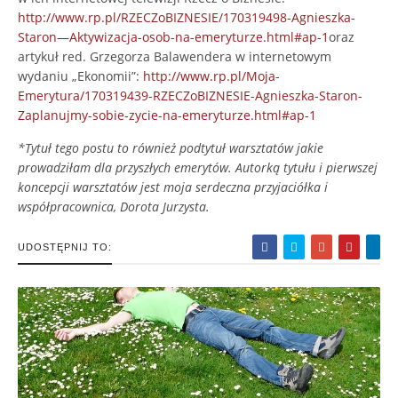
http://www.rp.pl/RZECZoBIZNESIE/170319498-Agnieszka-
Staron—Aktywizacja-osob-na-emeryturze.html#ap-1
oraz
artykuł red. Grzegorza Balawendera w internetowym
wydaniu „Ekonomii”:
http://www.rp.pl/Moja-
Emerytura/170319439-RZECZoBIZNESIE-Agnieszka-Staron-
Zaplanujmy-sobie-zycie-na-emeryturze.html#ap-1
*Tytuł tego postu to również podtytuł warsztatów jakie
prowadziłam dla przyszłych emerytów. Autorką tytułu i pierwszej
koncepcji warsztatów jest moja serdeczna przyjaciółka i
współpracownica, Dorota Jurzysta.
UDOSTĘPNIJ TO: