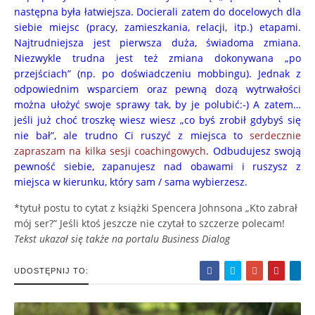
następna była łatwiejsza. Docierali zatem do docelowych dla
siebie miejsc (pracy, zamieszkania, relacji, itp.) etapami.
Najtrudniejsza jest pierwsza duża, świadoma zmiana.
Niezwykle trudna jest też zmiana dokonywana „po
przejściach” (np. po doświadczeniu mobbingu). Jednak z
odpowiednim wsparciem oraz pewną dozą wytrwałości
można ułożyć swoje sprawy tak, by je polubić:-) A zatem…
jeśli już choć troszkę wiesz wiesz „co byś zrobił gdybyś się
nie bał”, ale trudno Ci ruszyć z miejsca to
serdecznie
zapraszam na kilka sesji coachingowych
. Odbudujesz swoją
pewność siebie, zapanujesz nad obawami i ruszysz z
miejsca w kierunku, który sam / sama wybierzesz.
*tytuł postu to cytat z książki Spencera Johnsona „Kto zabrał
mój ser?” Jeśli ktoś jeszcze nie czytał to szczerze polecam!
Tekst ukazał się także na portalu Business Dialog
UDOSTĘPNIJ TO: