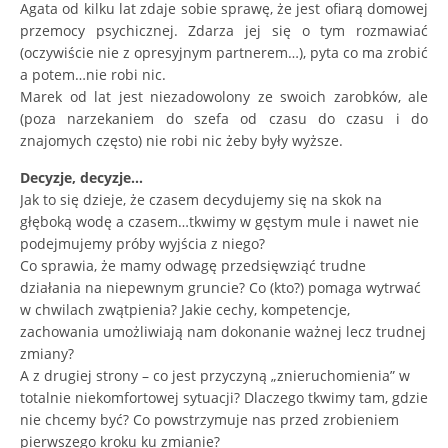
Agata od kilku lat zdaje sobie sprawę, że jest ofiarą domowej
przemocy psychicznej. Zdarza jej się o tym rozmawiać
(oczywiście nie z opresyjnym partnerem…), pyta co ma zrobić
a potem…nie robi nic.
Marek od lat jest niezadowolony ze swoich zarobków, ale
(poza narzekaniem do szefa od czasu do czasu i do
znajomych często) nie robi nic żeby były wyższe.
Decyzje, decyzje…
Jak to się dzieje, że czasem decydujemy się na skok na
głęboką wodę a czasem…tkwimy w gęstym mule i nawet nie
podejmujemy próby wyjścia z niego?
Co sprawia, że mamy odwagę przedsięwziąć trudne
działania na niepewnym gruncie? Co (kto?) pomaga wytrwać
w chwilach zwątpienia? Jakie cechy, kompetencje,
zachowania umożliwiają nam dokonanie ważnej lecz trudnej
zmiany?
A z drugiej strony – co jest przyczyną „znieruchomienia” w
totalnie niekomfortowej sytuacji? Dlaczego tkwimy tam, gdzie
nie chcemy być? Co powstrzymuje nas przed zrobieniem
pierwszego kroku ku zmianie?