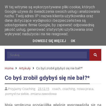
W tej witrynie są wykorzystywane pliki cookie, których
Google używa do świadczenia swoich usług i analizowania
ruchu. Twój adres IP i nazwa klienta użytkownika oraz
dane dotyczące wydajności i bezpieczeństwa są
udostępniane firmie Google, by zapewnić odpowiednią
jakość usług, generować statystyki użytkowania oraz
wykrywać nadużycia i na nie reagować.
DOWIEDZ SIĘ WIĘCEJ
OK
Home
Artykuły
Co byś zrobił gdybyś się nie bał?*
Co byś zrobił gdybyś się nie bał?*
Przyjazny Coaching
23.12.15
coach
,
coaching
,
nowa praca
,
pomysł na siebie
,
zmiana zawodowa
Moja serdeczna przyjaciółka właśnie wyprowadziła się na