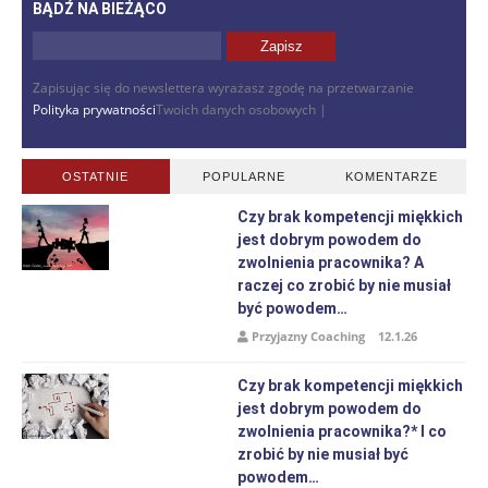
BĄDŹ NA BIEŻĄCO
Zapisując się do newslettera wyrażasz zgodę na przetwarzanie
Polityka prywatności
Twoich danych osobowych |
OSTATNIE
POPULARNE
KOMENTARZE
Czy brak kompetencji miękkich
jest dobrym powodem do
zwolnienia pracownika? A
raczej co zrobić by nie musiał
być powodem…
Przyjazny Coaching
12.1.26
Czy brak kompetencji miękkich
jest dobrym powodem do
zwolnienia pracownika?* I co
zrobić by nie musiał być
powodem…