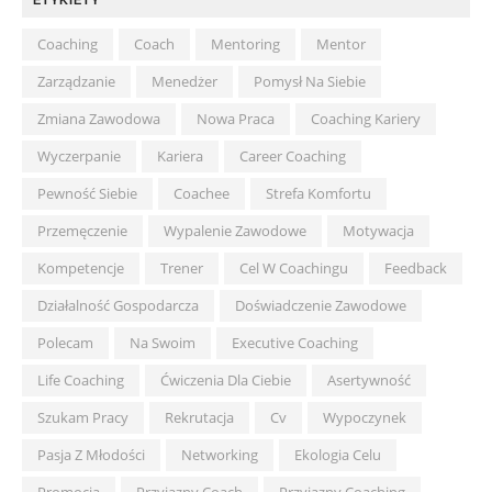
ETYKIETY
Coaching
Coach
Mentoring
Mentor
Zarządzanie
Menedżer
Pomysł Na Siebie
Zmiana Zawodowa
Nowa Praca
Coaching Kariery
Wyczerpanie
Kariera
Career Coaching
Pewność Siebie
Coachee
Strefa Komfortu
Przemęczenie
Wypalenie Zawodowe
Motywacja
Kompetencje
Trener
Cel W Coachingu
Feedback
Działalność Gospodarcza
Doświadczenie Zawodowe
Polecam
Na Swoim
Executive Coaching
Life Coaching
Ćwiczenia Dla Ciebie
Asertywność
Szukam Pracy
Rekrutacja
Cv
Wypoczynek
Pasja Z Młodości
Networking
Ekologia Celu