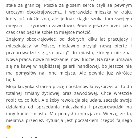
stałe za granicę. Poszła za głosem serca czyli za pewnym
uroczym obcokrajowcem… I wprawdzie mieszka w kraju,
który już nieźle zna, ale jednak ciągle szuka tam swojego
miejsca – i życiowo, i zawodowo. Pewnie jeszcze przez jakiś
czas czas będzie sobie to miejsce mościć.
Znajomy obcokrajowiec, od dobrych kilku lat pracujący i
mieszkający w Polsce, niedawno przyjął nową ofertę i
przeprowadził się „za pracą” do miasta, którego nie zna.
Nowa praca, nowe mieszkanie, nowi ludzie. Na razie umawia
się na kawę w najbliższej galerii handlowej, bo jeszcze nie
ma pomysłów na inne miejsca. Ale pewnie już wkrótce
będą…
Moja kuzynka straciła pracę i postanowiła wykorzystać to do
totalnej zmiany życiowej oraz zawodowej. Chce wreszcie
robić to, co lubi. Ale żeby rewolucja się udała, zaczęła swoje
działania od…sprzedania mieszkania i przeprowadzki na
inny koniec miasta. Ma pomysł i entuzjazm. Wierzę, że ta,
niełatwa przecież, sytuacja jest początkiem czegoś fajnego