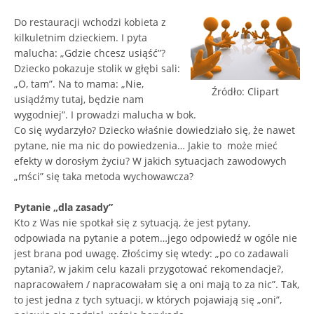
Do restauracji wchodzi kobieta z
kilkuletnim dzieckiem. I pyta
malucha: „Gdzie chcesz usiąść”?
Dziecko pokazuje stolik w głębi sali:
„O, tam”. Na to mama: „Nie,
Źródło: Clipart
usiądźmy tutaj, będzie nam
wygodniej”. I prowadzi malucha w bok.
Co się wydarzyło? Dziecko właśnie dowiedziało się, że nawet
pytane, nie ma nic do powiedzenia… Jakie to może mieć
efekty w dorosłym życiu? W jakich sytuacjach zawodowych
„mści” się taka metoda wychowawcza?
Pytanie „dla zasady”
Kto z Was nie spotkał się z sytuacją, że jest pytany,
odpowiada na pytanie a potem…jego odpowiedź w ogóle nie
jest brana pod uwagę. Złościmy się wtedy: „po co zadawali
pytania?, w jakim celu kazali przygotować rekomendacje?,
napracowałem / napracowałam się a oni mają to za nic”. Tak,
to jest jedna z tych sytuacji, w których pojawiają się „oni”,