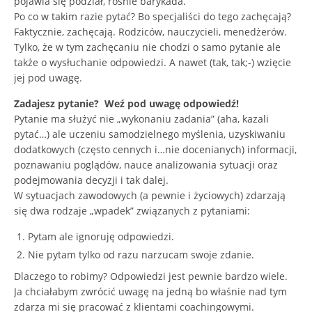
pojawia się podział, rośnie barykada.
Po co w takim razie pytać? Bo specjaliści do tego zachęcają?
Faktycznie, zachęcają. Rodziców, nauczycieli, menedżerów.
Tylko, że w tym zachęcaniu nie chodzi o samo pytanie ale
także o wysłuchanie odpowiedzi. A nawet (tak, tak;-) wzięcie
jej pod uwagę.
Zadajesz pytanie? Weź pod uwagę odpowiedź!
Pytanie ma służyć nie „wykonaniu zadania” (aha, kazali
pytać…) ale uczeniu samodzielnego myślenia, uzyskiwaniu
dodatkowych (często cennych i…nie docenianych) informacji,
poznawaniu poglądów, nauce analizowania sytuacji oraz
podejmowania decyzji i tak dalej.
W sytuacjach zawodowych (a pewnie i życiowych) zdarzają
się dwa rodzaje „wpadek” związanych z pytaniami:
Pytam ale ignoruję odpowiedzi.
Nie pytam tylko od razu narzucam swoje zdanie.
Dlaczego to robimy? Odpowiedzi jest pewnie bardzo wiele.
Ja chciałabym zwrócić uwagę na jedną bo właśnie nad tym
zdarza mi się pracować z klientami coachingowymi.