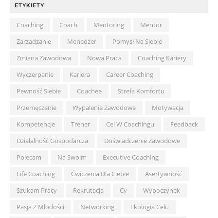
ETYKIETY
Coaching
Coach
Mentoring
Mentor
Zarządzanie
Menedżer
Pomysł Na Siebie
Zmiana Zawodowa
Nowa Praca
Coaching Kariery
Wyczerpanie
Kariera
Career Coaching
Pewność Siebie
Coachee
Strefa Komfortu
Przemęczenie
Wypalenie Zawodowe
Motywacja
Kompetencje
Trener
Cel W Coachingu
Feedback
Działalność Gospodarcza
Doświadczenie Zawodowe
Polecam
Na Swoim
Executive Coaching
Life Coaching
Ćwiczenia Dla Ciebie
Asertywność
Szukam Pracy
Rekrutacja
Cv
Wypoczynek
Pasja Z Młodości
Networking
Ekologia Celu