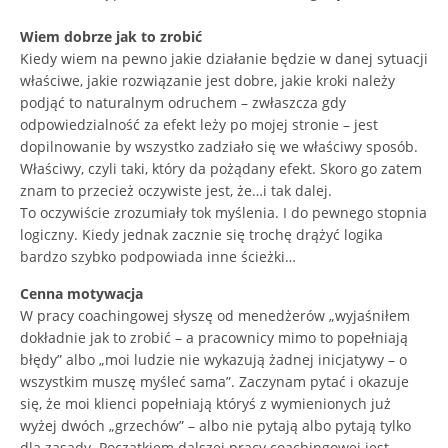
Wiem dobrze jak to zrobić
Kiedy wiem na pewno jakie działanie będzie w danej sytuacji
właściwe, jakie rozwiązanie jest dobre, jakie kroki należy
podjąć to naturalnym odruchem – zwłaszcza gdy
odpowiedzialność za efekt leży po mojej stronie – jest
dopilnowanie by wszystko zadziało się we właściwy sposób.
Właściwy, czyli taki, który da pożądany efekt. Skoro go zatem
znam to przecież oczywiste jest, że…i tak dalej.
To oczywiście zrozumiały tok myślenia. I do pewnego stopnia
logiczny. Kiedy jednak zacznie się trochę drążyć logika
bardzo szybko podpowiada inne ścieżki…
Cenna motywacja
W pracy coachingowej słyszę od menedżerów „wyjaśniłem
dokładnie jak to zrobić – a pracownicy mimo to popełniają
błędy” albo „moi ludzie nie wykazują żadnej inicjatywy – o
wszystkim muszę myśleć sama”. Zaczynam pytać i okazuje
się, że moi klienci popełniają któryś z wymienionych już
wyżej dwóch „grzechów” – albo nie pytają albo pytają tylko
dla zasady. Początkiem dalszej pracy coachingowej jest