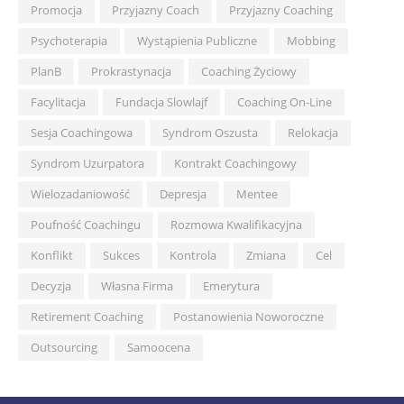
Promocja
Przyjazny Coach
Przyjazny Coaching
Psychoterapia
Wystąpienia Publiczne
Mobbing
PlanB
Prokrastynacja
Coaching Życiowy
Facylitacja
Fundacja Slowlajf
Coaching On-Line
Sesja Coachingowa
Syndrom Oszusta
Relokacja
Syndrom Uzurpatora
Kontrakt Coachingowy
Wielozadaniowość
Depresja
Mentee
Poufność Coachingu
Rozmowa Kwalifikacyjna
Konflikt
Sukces
Kontrola
Zmiana
Cel
Decyzja
Własna Firma
Emerytura
Retirement Coaching
Postanowienia Noworoczne
Outsourcing
Samoocena