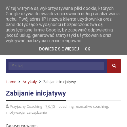
W tej witrynie są wykorzystywane pliki cookie, których
Google używa do świadczenia swoich usług i analizowania
ruchu. Twój adres IP i nazwa klienta użytkownika oraz
dane dotyczące wydajności i bezpieczeństwa są
udostępniane firmie Google, by zapewnić odpowiednią
jakość usług, generować statystyki użytkowania oraz
wykrywać nadużycia i na nie reagować.
DOWIEDZ SIĘ WIĘCEJ
OK
Home
Artykuły
Zabijanie inicjatywy
Zabijanie inicjatywy
Przyjazny Coaching
7.6.15
coaching
,
executive coaching
,
motywacja
,
zarządzanie
Zaobserwowane.