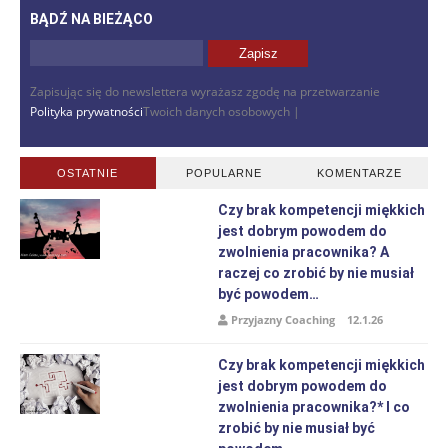
BĄDŹ NA BIEŻĄCO
Zapisując się do newslettera wyrażasz zgodę na przetwarzanie
Polityka prywatności
Twoich danych osobowych |
OSTATNIE
POPULARNE
KOMENTARZE
Czy brak kompetencji miękkich
jest dobrym powodem do
zwolnienia pracownika? A
raczej co zrobić by nie musiał
być powodem…
Przyjazny Coaching
12.1.26
Czy brak kompetencji miękkich
jest dobrym powodem do
zwolnienia pracownika?* I co
zrobić by nie musiał być