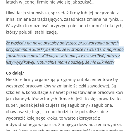
latach w jednej firmie nie wie się jak szukać…
Likwidacja stanowiska, sprzedaż firmy lub jej połączenie z
inną, zmiana zarządzających, zasadnicza zmiana na rynku…
Wszystko to może być przyczyną nie lada trudności dla tych,
którzy polubili stabilizację.
Ze względu na nowe przepisy dotyczące przetwarzania danych
przypominam Subskrybentom, że w stopce newslettera napisano
„unsubscribe now”. Kliknięcie w to miejsce usuwa Twój adres z
listy wysyłkowej. Naturalnie mam nadzieję, że nie klikniesz?
Co dalej?
Niektóre firmy organizują programy outplacementowe by
wesprzeć pracowników w zmianie ścieżki zawodowej. Są
szkolenia, konsultacje a nawet przedstawianie pracowników
jako kandydatów w innych firmach. Jeśli to się sprawdza to
super. Jednak jeżeli czujesz się zagubiony / zagubiona,
obawiasz się tego, co nadchodzi i nie potrafisz sobie
wyobrazić kolejnego kroku, to warto skorzystać z
indywidualnego wsparcia. Z mojego doświadczenia wynika,
że już 3 sesje coachingowe mogą przynieść wyraźną zmianę