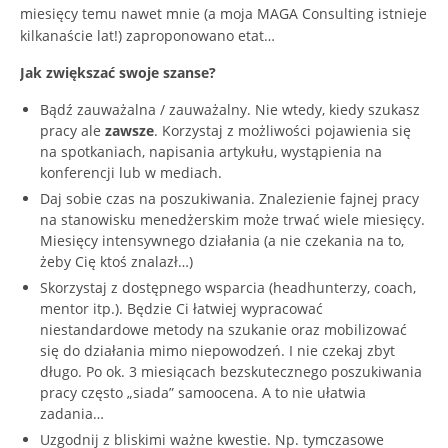
miesięcy temu nawet mnie (a moja MAGA Consulting istnieje
kilkanaście lat!) zaproponowano etat…
Jak zwiększać swoje szanse?
Bądź zauważalna / zauważalny. Nie wtedy, kiedy szukasz
pracy ale
zawsze
. Korzystaj z możliwości pojawienia się
na spotkaniach, napisania artykułu, wystąpienia na
konferencji lub w mediach.
Daj sobie czas na poszukiwania. Znalezienie fajnej pracy
na stanowisku menedżerskim może trwać wiele miesięcy.
Miesięcy intensywnego działania (a nie czekania na to,
żeby Cię ktoś znalazł…)
Skorzystaj z dostępnego wsparcia (headhunterzy, coach,
mentor itp.). Będzie Ci łatwiej wypracować
niestandardowe metody na szukanie oraz mobilizować
się do działania mimo niepowodzeń. I nie czekaj zbyt
długo. Po ok. 3 miesiącach bezskutecznego poszukiwania
pracy często „siada” samoocena. A to nie ułatwia
zadania…
Uzgodnij z bliskimi ważne kwestie. Np. tymczasowe