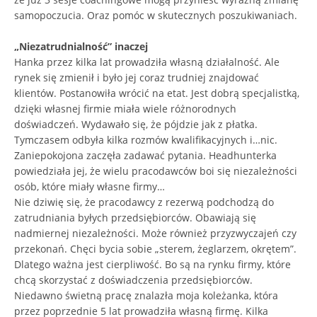
samopoczucia. Oraz pomóc w skutecznych poszukiwaniach.
„Niezatrudnialność” inaczej
Hanka przez kilka lat prowadziła własną działalność. Ale
rynek się zmienił i było jej coraz trudniej znajdować
klientów. Postanowiła wrócić na etat. Jest dobrą specjalistką,
dzięki własnej firmie miała wiele różnorodnych
doświadczeń. Wydawało się, że pójdzie jak z płatka.
Tymczasem odbyła kilka rozmów kwalifikacyjnych i…nic.
Zaniepokojona zaczęła zadawać pytania. Headhunterka
powiedziała jej, że wielu pracodawców boi się niezależności
osób, które miały własne firmy…
Nie dziwię się, że pracodawcy z rezerwą podchodzą do
zatrudniania byłych przedsiębiorców. Obawiają się
nadmiernej niezależności. Może również przyzwyczajeń czy
przekonań. Chęci bycia sobie „sterem, żeglarzem, okrętem”.
Dlatego ważna jest cierpliwość. Bo są na rynku firmy, które
chcą skorzystać z doświadczenia przedsiębiorców.
Niedawno świetną pracę znalazła moja koleżanka, która
przez poprzednie 5 lat prowadziła własną firmę. Kilka