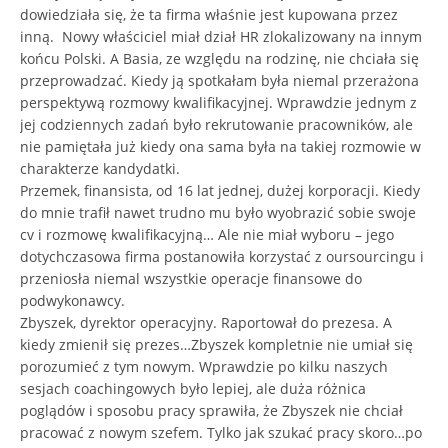
dowiedziała się, że ta firma właśnie jest kupowana przez
inną. Nowy właściciel miał dział HR zlokalizowany na innym
końcu Polski. A Basia, ze względu na rodzinę, nie chciała się
przeprowadzać. Kiedy ją spotkałam była niemal przerażona
perspektywą rozmowy kwalifikacyjnej. Wprawdzie jednym z
jej codziennych zadań było rekrutowanie pracowników, ale
nie pamiętała już kiedy ona sama była na takiej rozmowie w
charakterze kandydatki.
Przemek, finansista, od 16 lat jednej, dużej korporacji. Kiedy
do mnie trafił nawet trudno mu było wyobrazić sobie swoje
cv i rozmowę kwalifikacyjną… Ale nie miał wyboru – jego
dotychczasowa firma postanowiła korzystać z oursourcingu i
przeniosła niemal wszystkie operacje finansowe do
podwykonawcy.
Zbyszek, dyrektor operacyjny. Raportował do prezesa. A
kiedy zmienił się prezes…Zbyszek kompletnie nie umiał się
porozumieć z tym nowym. Wprawdzie po kilku naszych
sesjach coachingowych było lepiej, ale duża różnica
poglądów i sposobu pracy sprawiła, że Zbyszek nie chciał
pracować z nowym szefem. Tylko jak szukać pracy skoro…po