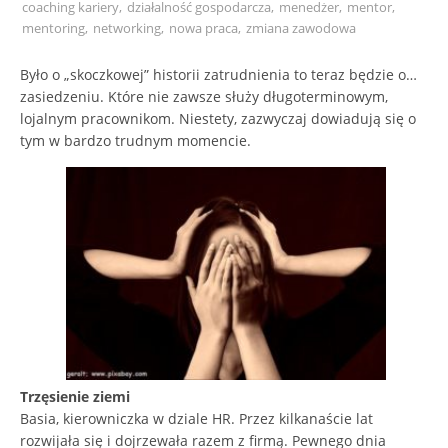
coaching kariery
,
działalność gospodarcza
,
menedżer
,
mentor
,
mentoring
,
networking
,
nowa praca
,
zmiana zawodowa
Było o „skoczkowej” historii zatrudnienia to teraz będzie o…
zasiedzeniu. Które nie zawsze służy długoterminowym,
lojalnym pracownikom. Niestety, zazwyczaj dowiadują się o
tym w bardzo trudnym momencie.
Trzęsienie ziemi
Basia, kierowniczka w dziale HR. Przez kilkanaście lat
rozwijała się i dojrzewała razem z firmą. Pewnego dnia