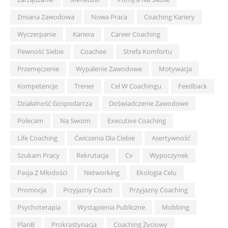
Zmiana Zawodowa
Nowa Praca
Coaching Kariery
Wyczerpanie
Kariera
Career Coaching
Pewność Siebie
Coachee
Strefa Komfortu
Przemęczenie
Wypalenie Zawodowe
Motywacja
Kompetencje
Trener
Cel W Coachingu
Feedback
Działalność Gospodarcza
Doświadczenie Zawodowe
Polecam
Na Swoim
Executive Coaching
Life Coaching
Ćwiczenia Dla Ciebie
Asertywność
Szukam Pracy
Rekrutacja
Cv
Wypoczynek
Pasja Z Młodości
Networking
Ekologia Celu
Promocja
Przyjazny Coach
Przyjazny Coaching
Psychoterapia
Wystąpienia Publiczne
Mobbing
PlanB
Prokrastynacja
Coaching Życiowy