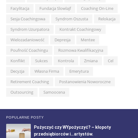
Facylitacja
Fundacja Slowlajf
Coaching On-Line
Sesja Coachingowa
Syndrom Oszusta
Relokacja
Syndrom Uzurpatora
Kontrakt Coachingowy
Wielozadaniowość
Depresja
Mentee
Poufność Coachingu
Rozmowa Kwalifikacyjna
Konflikt
Sukces
Kontrola
Zmiana
Cel
Decyzja
Własna Firma
Emerytura
Retirement Coaching
Postanowienia Noworoczne
Outsourcing
Samoocena
POPULARNE POSTY
Pożyczyć czy WYpożyczyć? – kłopoty
przedsiębiorców i…artystów.