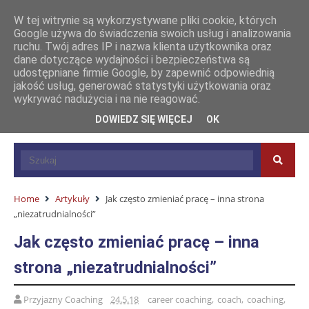
W tej witrynie są wykorzystywane pliki cookie, których
Google używa do świadczenia swoich usług i analizowania
ruchu. Twój adres IP i nazwa klienta użytkownika oraz
dane dotyczące wydajności i bezpieczeństwa są
udostępniane firmie Google, by zapewnić odpowiednią
jakość usług, generować statystyki użytkowania oraz
wykrywać nadużycia i na nie reagować.
DOWIEDZ SIĘ WIĘCEJ
OK
Home
Artykuły
Jak często zmieniać pracę – inna strona
„niezatrudnialności”
Jak często zmieniać pracę – inna
strona „niezatrudnialności”
Przyjazny Coaching
24.5.18
career coaching
,
coach
,
coaching
,