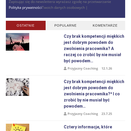
Zapisując się do newslettera wyrażasz zgodę na przetwarzanie
Polityka prywatności
Twoich danych osobowych |
OSTATNIE
POPULARNE
KOMENTARZE
Czy brak kompetencji miękkich
jest dobrym powodem do
zwolnienia pracownika? A
raczej co zrobić by nie musiał
być powodem…
Przyjazny Coaching
12.1.26
Czy brak kompetencji miękkich
jest dobrym powodem do
zwolnienia pracownika?* I co
zrobić by nie musiał być
powodem…
Przyjazny Coaching
23.7.25
Cztery informacje, które