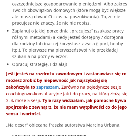
oszczędniejsze gospodarowanie pieniędzmi. Albo zakres
Twoich obowiązków domowych (które mogą być większe
ale muszą dawać Ci czas na poszukiwania). To, że nie
pracujesz nie znaczy, że nic nie robisz.
Zaplanuj o jakiej porze dnia „pracujesz” (szukasz pracy
różnymi metodami) a kiedy jesteś dostępny / dostępna
dla rodziny lub inaczej korzystasz z życia (sport, hobby
itp.). To pierwsze ma pierwszeństwo! Nie przekładaj
szukania na późny wieczór.
Opracuj strategię. I działaj!
Jeśli jesteś na rozdrożu zawodowym i zastanawiasz się co
możesz zrobić by niepewność jak najszybciej się
zakończyła to
zapraszam
.
Zarówno na pojedyncze sesje
coachingowo-konsultacyjne jak i do pracy, na którą złożą się
3, 4, może 5 sesji.
Tyle razy widziałam, jak pomocne bywa
spojrzenie z zewnątrz, że nie mam wątpliwości co do jego
sensu i wartości.
„Na deser” obiecana fraszka autorstwa Marcina Urbana.