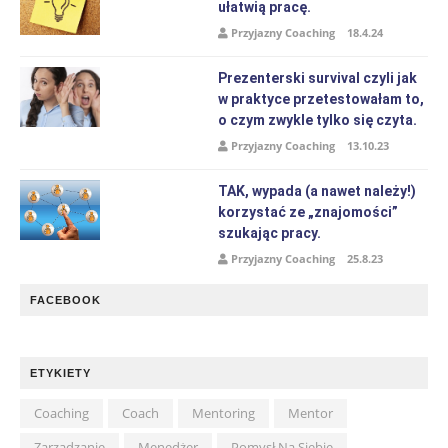
ułatwią pracę.
Przyjazny Coaching
18.4.24
Prezenterski survival czyli jak
w praktyce przetestowałam to,
o czym zwykle tylko się czyta.
Przyjazny Coaching
13.10.23
TAK, wypada (a nawet należy!)
korzystać ze „znajomości”
szukając pracy.
Przyjazny Coaching
25.8.23
FACEBOOK
ETYKIETY
Coaching
Coach
Mentoring
Mentor
Zarządzanie
Menedżer
Pomysł Na Siebie