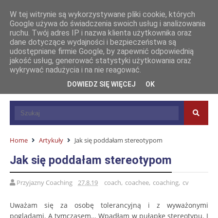
W tej witrynie są wykorzystywane pliki cookie, których
Google używa do świadczenia swoich usług i analizowania
ruchu. Twój adres IP i nazwa klienta użytkownika oraz
dane dotyczące wydajności i bezpieczeństwa są
udostępniane firmie Google, by zapewnić odpowiednią
jakość usług, generować statystyki użytkowania oraz
wykrywać nadużycia i na nie reagować.
DOWIEDZ SIĘ WIĘCEJ
OK
Home
Artykuły
Jak się poddałam stereotypom
Jak się poddałam stereotypom
Przyjazny Coaching
27.8.19
coach
,
coachee
,
coaching
,
cv
Uważam się za osobę tolerancyjną i z wyważonymi
poglądami. A tymczasem… Wpadłam w pułapkę stereotypu. I