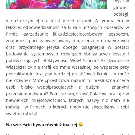
myśli w
głowie
pobiegł
y dużo szybciej niż tekst przed oczami. A tymczasem w
tekście: odpowiedzialność za kilka kluczowych obszarów w
firmie, zarządzanie kilkudziesięcioosobowym zespołem,
znajomość paru zaawansowanych narzędzi informatycznych
oraz przydatnego języka obcego, osiągnięcia w postaci
budowania systemowych rozwiązań obniżających koszty i
podwyższających efektywność. Wow! Szacun! Aż dziwne, że
Właściciel cv nie trafił do mnie wcześniej po wsparcie przy
poszukiwaniu pracy w bardziej prestiżowej firmie… A może
nie dziwne? Może „prestiżowa nazwa” to niesłuszna ocena
osób blisko współpracujących z dużymi i znanymi
przedsiębiorstwami? Przecież większość Polaków pracuje w
niewielkich miejscowościach, których nazwy nic nam nie
mówią i w firmach, o których nigdy nie słyszeliśmy. I robi
świetną robotę!
Na szczęście bywa również inaczej