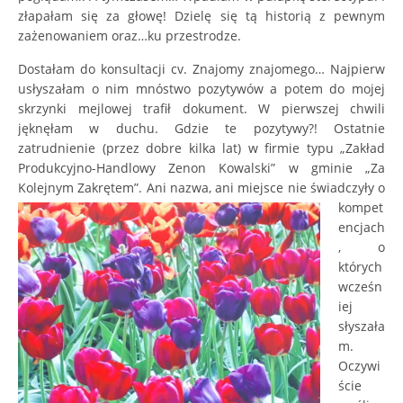
złapałam się za głowę! Dzielę się tą historią z pewnym
zażenowaniem oraz…ku przestrodze.
Dostałam do konsultacji cv. Znajomy znajomego… Najpierw
usłyszałam o nim mnóstwo pozytywów a potem do mojej
skrzynki mejlowej trafił dokument. W pierwszej chwili
jęknęłam w duchu. Gdzie te pozytywy?! Ostatnie
zatrudnienie (przez dobre kilka lat) w firmie typu „Zakład
Produkcyjno-Handlowy Zenon Kowalski” w gminie „Za
Kolejnym Zakrętem”. Ani n
azwa, ani miejsce nie świadczyły o
kompet
encjach
, o
których
wcześn
iej
słyszała
m.
Oczywi
ście