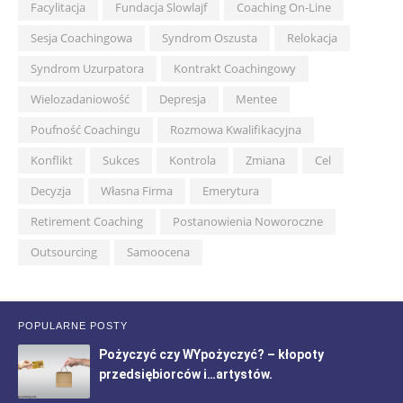
Facylitacja
Fundacja Slowlajf
Coaching On-Line
Sesja Coachingowa
Syndrom Oszusta
Relokacja
Syndrom Uzurpatora
Kontrakt Coachingowy
Wielozadaniowość
Depresja
Mentee
Poufność Coachingu
Rozmowa Kwalifikacyjna
Konflikt
Sukces
Kontrola
Zmiana
Cel
Decyzja
Własna Firma
Emerytura
Retirement Coaching
Postanowienia Noworoczne
Outsourcing
Samoocena
POPULARNE POSTY
Pożyczyć czy WYpożyczyć? – kłopoty
przedsiębiorców i…artystów.