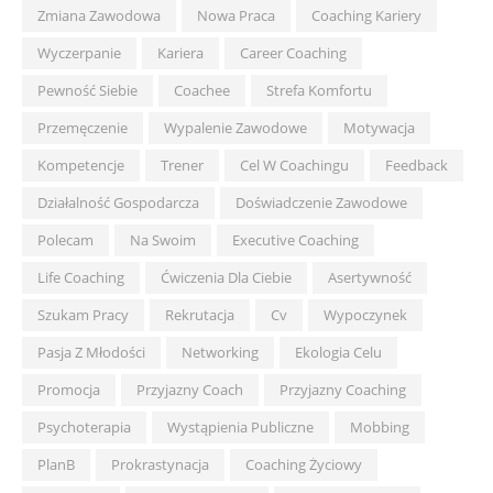
Zmiana Zawodowa
Nowa Praca
Coaching Kariery
Wyczerpanie
Kariera
Career Coaching
Pewność Siebie
Coachee
Strefa Komfortu
Przemęczenie
Wypalenie Zawodowe
Motywacja
Kompetencje
Trener
Cel W Coachingu
Feedback
Działalność Gospodarcza
Doświadczenie Zawodowe
Polecam
Na Swoim
Executive Coaching
Life Coaching
Ćwiczenia Dla Ciebie
Asertywność
Szukam Pracy
Rekrutacja
Cv
Wypoczynek
Pasja Z Młodości
Networking
Ekologia Celu
Promocja
Przyjazny Coach
Przyjazny Coaching
Psychoterapia
Wystąpienia Publiczne
Mobbing
PlanB
Prokrastynacja
Coaching Życiowy