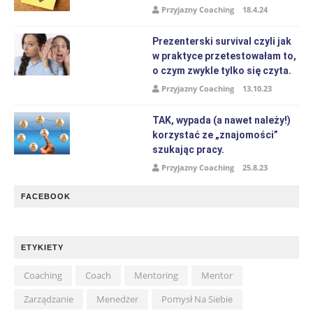
Przyjazny Coaching
18.4.24
Prezenterski survival czyli jak
w praktyce przetestowałam to,
o czym zwykle tylko się czyta.
Przyjazny Coaching
13.10.23
TAK, wypada (a nawet należy!)
korzystać ze „znajomości”
szukając pracy.
Przyjazny Coaching
25.8.23
FACEBOOK
ETYKIETY
Coaching
Coach
Mentoring
Mentor
Zarządzanie
Menedżer
Pomysł Na Siebie