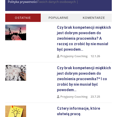
Polityka prywatności
Twoich danych osobowych |
OSTATNIE
POPULARNE
KOMENTARZE
Czy brak kompetencji miękkich
jest dobrym powodem do
zwolnienia pracownika? A
raczej co zrobić by nie musiał
być powodem…
Przyjazny Coaching
12.1.26
Czy brak kompetencji miękkich
jest dobrym powodem do
zwolnienia pracownika?* I co
zrobić by nie musiał być
powodem…
Przyjazny Coaching
23.7.25
Cztery informacje, które
ułatwią pracę.