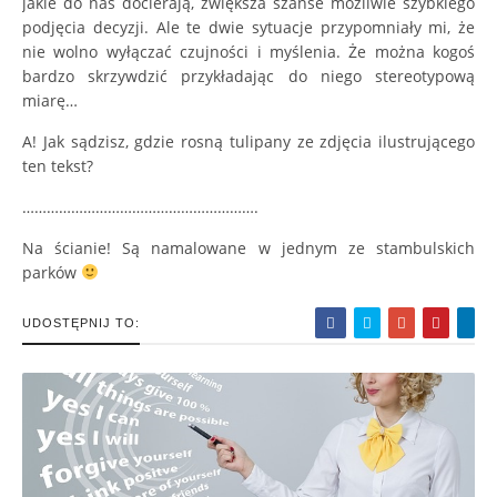
jakie do nas docierają, zwiększa szanse możliwie szybkiego
podjęcia decyzji. Ale te dwie sytuacje przypomniały mi, że
nie wolno wyłączać czujności i myślenia. Że można kogoś
bardzo skrzywdzić przykładając do niego stereotypową
miarę…
A! Jak sądzisz, gdzie rosną tulipany ze zdjęcia ilustrującego
ten tekst?
………………………………………………….
Na ścianie! Są namalowane w jednym ze stambulskich
parków
UDOSTĘPNIJ TO: