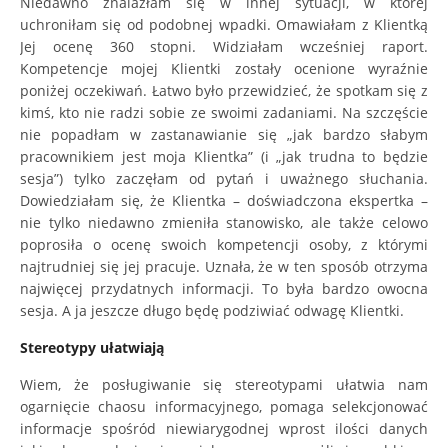
Niedawno znalazłam się w innej sytuacji, w której
uchroniłam się od podobnej wpadki. Omawiałam z Klientką
Jej ocenę 360 stopni. Widziałam wcześniej raport.
Kompetencje mojej Klientki zostały ocenione wyraźnie
poniżej oczekiwań. Łatwo było przewidzieć, że spotkam się z
kimś, kto nie radzi sobie ze swoimi zadaniami. Na szczęście
nie popadłam w zastanawianie się „jak bardzo słabym
pracownikiem jest moja Klientka” (i „jak trudna to będzie
sesja”) tylko zaczęłam od pytań i uważnego słuchania.
Dowiedziałam się, że Klientka – doświadczona ekspertka –
nie tylko niedawno zmieniła stanowisko, ale także celowo
poprosiła o ocenę swoich kompetencji osoby, z którymi
najtrudniej się jej pracuje. Uznała, że w ten sposób otrzyma
najwięcej przydatnych informacji. To była bardzo owocna
sesja. A ja jeszcze długo będę podziwiać odwagę Klientki.
Stereotypy ułatwiają
Wiem, że posługiwanie się stereotypami ułatwia nam
ogarnięcie chaosu informacyjnego, pomaga selekcjonować
informacje spośród niewiarygodnej wprost ilości danych