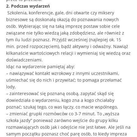
2. Podczas wydarzeń
Szkolenia, konferencje, gale, dni otwarte czy miksery
biznesowe są doskonałą okazją do poznawania nowych
osób. Wybierając się na taką imprezę postaw sobie cele
związane nie tylko wiedzą jaką zdobędziesz, ale również z
tym ilu ludzi poznasz. Przyjdź wcześniej (najlepiej ok. 15
min. przed rozpoczęciem), bądź aktywny i odważny. Nawiąż
kilkanaście wartościowych relacji i wymieniaj się wiedzą oraz
doświadczeniami.
Idąc na wydarzenie pamiętaj aby:
– nawiązywać kontakt wzrokowy z innymi uczestnikami,
uśmiechać się do nich i przywitać; to pomaga przełamać
lody,
– zainteresować się poznaną osobą, zapytać skąd się
dowiedziała o wydarzeniu, kogo zna a kogo chciałaby
poznać; szukaj tego, co was łączy, co macie wspólnego,
– zmieniać grupki rozmówców co 3-7 minut. To „wyższa
szkoła jazdy” ponieważ zarówno wejście do grupy kilku
rozmawiających osób jak i odejście nie jest łatwe. Ale jeśli na
samym początku poznasz choć parę osób, to kiedy impreza