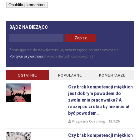
BĄDŹ NA BIEŻĄCO
Zapisując się do newslettera wyrażasz zgodę na przetwarzanie
Polityka prywatności
Twoich danych osobowych |
OSTATNIE
POPULARNE
KOMENTARZE
Czy brak kompetencji miękkich
jest dobrym powodem do
zwolnienia pracownika? A
raczej co zrobić by nie musiał
być powodem…
Przyjazny Coaching
12.1.26
Czy brak kompetencji miękkich