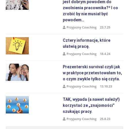
jest dobrym powodem do
zwolnienia pracownika?* I co
zrobić by nie musiał być
powodem…
Przyjazny Coaching
23.7.25
Cztery informacje, które
ułatwią pracę.
Przyjazny Coaching
18.4.24
Prezenterski survival czyli jak
w praktyce przetestowałam to,
o czym zwykle tylko się czyta.
Przyjazny Coaching
13.10.23
TAK, wypada (a nawet należy!)
korzystać ze „znajomości”
szukając pracy.
Przyjazny Coaching
25.8.23