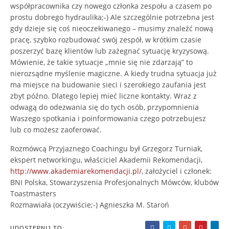
współpracownika czy nowego członka zespołu a czasem po
prostu dobrego hydraulika;-) Ale szczególnie potrzebna jest
gdy dzieje się coś nieoczekiwanego – musimy znaleźć nową
pracę, szybko rozbudować swój zespół, w krótkim czasie
poszerzyć bazę klientów lub zażegnać sytuację kryzysową.
Mówienie, że takie sytuacje „mnie się nie zdarzają” to
nierozsądne myślenie magiczne. A kiedy trudna sytuacja już
ma miejsce na budowanie sieci i szerokiego zaufania jest
zbyt późno. Dlatego lepiej mieć liczne kontakty. Wraz z
odwagą do odezwania się do tych osób, przypomnienia
Waszego spotkania i poinformowania czego potrzebujesz
lub co możesz zaoferować.
Rozmówcą Przyjaznego Coachingu był Grzegorz Turniak,
ekspert networkingu, właściciel Akademii Rekomendacji,
http://www.akademiarekomendacji.pl/
, założyciel i członek:
BNI Polska, Stowarzyszenia Profesjonalnych Mówców, klubów
Toastmasters
Rozmawiała (oczywiście;-) Agnieszka M. Staroń
UDOSTĘPNIJ TO: