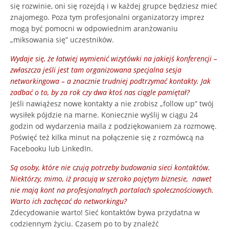
się rozwinie, oni się rozejdą i w każdej grupce będziesz mieć
znajomego. Poza tym profesjonalni organizatorzy imprez
mogą być pomocni w odpowiednim aranżowaniu
„miksowania się” uczestników.
Wydaje się, że łatwiej wymienić wizytówki na jakiejś konferencji –
zwłaszcza jeśli jest tam organizowana specjalna sesja
networkingowa – a znacznie trudniej podtrzymać kontakty. Jak
zadbać o to, by za rok czy dwa ktoś nas ciągle pamiętał?
Jeśli nawiążesz nowe kontakty a nie zrobisz „follow up” twój
wysiłek pójdzie na marne. Koniecznie wyślij w ciągu 24
godzin od wydarzenia maila z podziękowaniem za rozmowę.
Poświęć też kilka minut na połączenie się z rozmówcą na
Facebooku lub LinkedIn.
Są osoby, które nie czują potrzeby budowania sieci kontaktów.
Niektórzy, mimo, iż pracują w szeroko pojętym biznesie, nawet
nie mają kont na profesjonalnych portalach społecznościowych.
Warto ich zachęcać do networkingu?
Zdecydowanie warto! Sieć kontaktów bywa przydatna w
codziennym życiu. Czasem po to by znaleźć