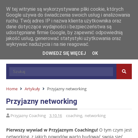
W tej witrynie są wykorzystywane pliki cookie, których
Google używa do świadczenia swoich usług i analizowania
ruchu. Twój adres IP i nazwa klienta użytkownika oraz
dane dotyczące wydajności i bezpieczeństwa są
udostępniane firmie Google, by zapewnić odpowiednią
jakość usług, generować statystyki użytkowania oraz
wykrywać nadużycia i na nie reagować.
DOWIEDZ SIĘ WIĘCEJ
OK
Home
Artykuły
Przyjazny networking
Przyjazny networking
Przyjazny Coaching
3.10.16
coaching
,
networking
Pierwszy wywiad w Przyjaznym Coachingu!
O tym czym jest
networking, z jakich powodów warto budować swoją sieć