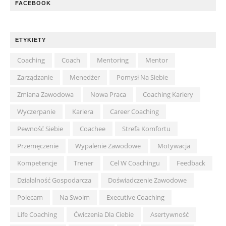
FACEBOOK
ETYKIETY
Coaching
Coach
Mentoring
Mentor
Zarządzanie
Menedżer
Pomysł Na Siebie
Zmiana Zawodowa
Nowa Praca
Coaching Kariery
Wyczerpanie
Kariera
Career Coaching
Pewność Siebie
Coachee
Strefa Komfortu
Przemęczenie
Wypalenie Zawodowe
Motywacja
Kompetencje
Trener
Cel W Coachingu
Feedback
Działalność Gospodarcza
Doświadczenie Zawodowe
Polecam
Na Swoim
Executive Coaching
Life Coaching
Ćwiczenia Dla Ciebie
Asertywność