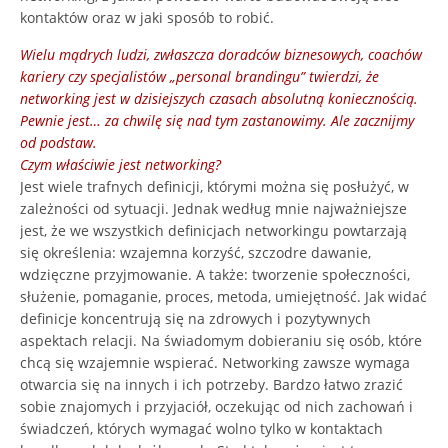
kontaktów oraz w jaki sposób to robić.
Wielu mądrych ludzi, zwłaszcza doradców biznesowych, coachów
kariery czy specjalistów „personal brandingu” twierdzi, że
networking jest w dzisiejszych czasach absolutną koniecznością.
Pewnie jest… za chwilę się nad tym zastanowimy. Ale zacznijmy
od podstaw.
Czym właściwie jest networking?
Jest wiele trafnych definicji, którymi można się posłużyć, w
zależności od sytuacji. Jednak według mnie najważniejsze
jest, że we wszystkich definicjach networkingu powtarzają
się określenia: wzajemna korzyść, szczodre dawanie,
wdzięczne przyjmowanie. A także: tworzenie społeczności,
służenie, pomaganie, proces, metoda, umiejętność. Jak widać
definicje koncentrują się na zdrowych i pozytywnych
aspektach relacji. Na świadomym dobieraniu się osób, które
chcą się wzajemnie wspierać. Networking zawsze wymaga
otwarcia się na innych i ich potrzeby. Bardzo łatwo zrazić
sobie znajomych i przyjaciół, oczekując od nich zachowań i
świadczeń, których wymagać wolno tylko w kontaktach