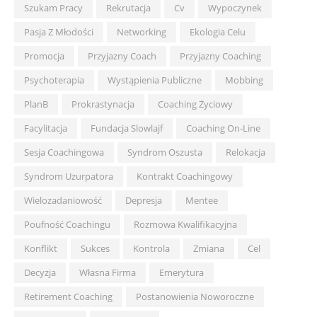
Szukam Pracy
Rekrutacja
Cv
Wypoczynek
Pasja Z Młodości
Networking
Ekologia Celu
Promocja
Przyjazny Coach
Przyjazny Coaching
Psychoterapia
Wystąpienia Publiczne
Mobbing
PlanB
Prokrastynacja
Coaching Życiowy
Facylitacja
Fundacja Slowlajf
Coaching On-Line
Sesja Coachingowa
Syndrom Oszusta
Relokacja
Syndrom Uzurpatora
Kontrakt Coachingowy
Wielozadaniowość
Depresja
Mentee
Poufność Coachingu
Rozmowa Kwalifikacyjna
Konflikt
Sukces
Kontrola
Zmiana
Cel
Decyzja
Własna Firma
Emerytura
Retirement Coaching
Postanowienia Noworoczne