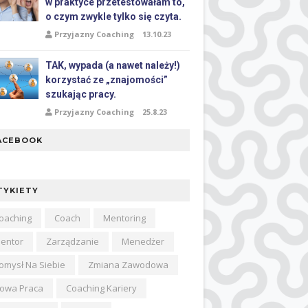
w praktyce przetestowałam to,
o czym zwykle tylko się czyta.
Przyjazny Coaching
13.10.23
TAK, wypada (a nawet należy!)
korzystać ze „znajomości”
szukając pracy.
Przyjazny Coaching
25.8.23
ACEBOOK
TYKIETY
oaching
Coach
Mentoring
entor
Zarządzanie
Menedżer
omysł Na Siebie
Zmiana Zawodowa
owa Praca
Coaching Kariery