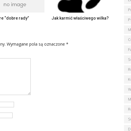
P
e “dobre rady”
Jak karmić właściwego wilka?
P
M
C
ny.
Wymagane pola są oznaczone
*
F
S
R
K
W
M
R
S
D