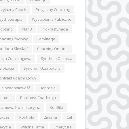
rzyjazny Coach
Przyjazny Coaching
sychoterapia
Wystąpienia Publiczne
obbing
PlanB
Prokrastynacja
oaching Życiowy
Facylitacja
undacja Slowlajf
Coaching On-Line
esja Coachingowa
Syndrom Oszusta
elokacja
Syndrom Uzurpatora
ontrakt Coachingowy
ielozadaniowość
Depresja
entee
Poufność Coachingu
ozmowa Kwalifikacyjna
Konflikt
ukces
Kontrola
Zmiana
Cel
ecyzja
Własna Firma
Emerytura