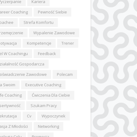
yczerpanie
Kariera
areer Coaching
Pewność Siebie
oachee
Strefa Komfortu
rzemęczenie
Wypalenie Zawodowe
otywacja
Kompetencje
Trener
el W Coachingu
Feedback
ziałalność Gospodarcza
oświadczenie Zawodowe
Polecam
a Swoim
Executive Coaching
ife Coaching
Ćwiczenia Dla Ciebie
sertywność
Szukam Pracy
ekrutacja
Cv
Wypoczynek
asja Z Młodości
Networking
kologia Celu
Promocja