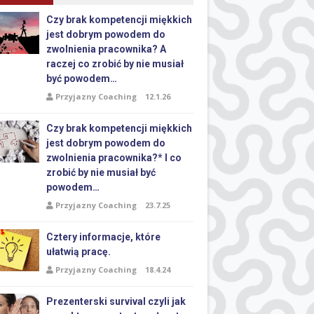
Czy brak kompetencji miękkich
jest dobrym powodem do
zwolnienia pracownika? A
raczej co zrobić by nie musiał
być powodem…
Przyjazny Coaching
12.1.26
Czy brak kompetencji miękkich
jest dobrym powodem do
zwolnienia pracownika?* I co
zrobić by nie musiał być
powodem…
Przyjazny Coaching
23.7.25
Cztery informacje, które
ułatwią pracę.
Przyjazny Coaching
18.4.24
Prezenterski survival czyli jak