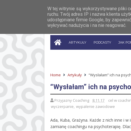
W tej witrynie są wykorzystywane pliki 
ruchu. Twój adres IP i nazwa klienta uż
udostępniane firmie Google, by zapewnić
wykrywać nadużycia i na nie reagować.
ARTYKUŁY
PODCASTY
JAK P
Home
Artykuły
“Wysłałam” ich na psyc
“Wysłałam” ich na psycho
Przyjazny Coaching
8.11.17
cel w coachi
wyczerpanie
,
wypalenie zawodowe
Ada, Kuba, Grażyna. Każde z nich inne i 
zamianę coachingu na psychoterapię. Dl