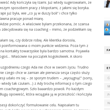
wieść Ady kończyła się łzami. Już wtedy sugerowałam, że
iwszym sposobem pracy z kłopotami, z jakimi się boryka.
i już była, wie „co ją w duszy boli” i chce tylko
awna pracuje ponad miarę.
Adzie pomóc. A właściwie byłam przekonana, że szansa
ń zdecydowała się na coaching – mimo, że podzieliłam się
am się, czy dobrze robię. Ale klientka dorosła,
 i poinformowana o moim punkcie widzenia. Poza tym z
F
!) na kontakty towarzyskie była bardzo samotna. Pojawiła
 kogoś… Właściwie na początek kogokolwiek. A skoro
 i uzgodnieniu czego Ada nie chce w swoim życiu. Trudno
E
nie czego chce w zamian ale pierwsza sesja często służy
esji udało mi się – ze sporym trudem – „wyciągnąć” (sorry,
C
e wtedy tak czułam…) z Ady trochę informacji o tym czego
M
elem coachingowym. Szło baaardzo powoli. Po każdym
ługą opowieść, która wciągała ją w przeszłość i kończyła
P
N
 sesji dokończyć formułowanie celu. Napisałam tu