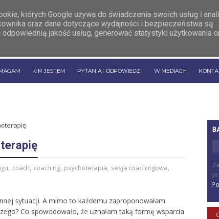
cookie, których Google używa do świadczenia swoich usług i ana
ytkownika oraz dane dotyczące wydajności i bezpieczeństwa są
 odpowiednią jakość usług, generować statystyki użytkowania o
OMAGAM
KIM JESTEM
PYTANIA I ODPOWIEDZI
W MEDIACH
KONTA
hoterapię
B
terapię
Za
ngu
,
coach
,
coaching
,
psychoterapia
,
sesja coachingowa
,
pr
Po
w innej sytuacji. A mimo to każdemu zaproponowałam
aczego? Co spowodowało, że uznałam taką formę wsparcia