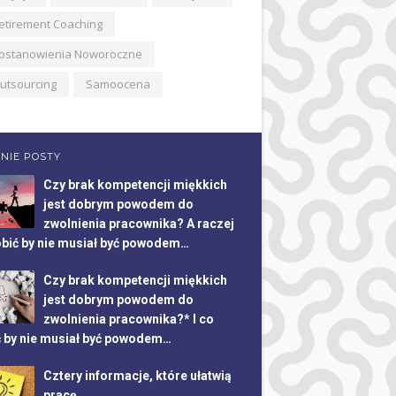
etirement Coaching
ostanowienia Noworoczne
utsourcing
Samoocena
NIE POSTY
Czy brak kompetencji miękkich
jest dobrym powodem do
zwolnienia pracownika? A raczej
obić by nie musiał być powodem…
Czy brak kompetencji miękkich
jest dobrym powodem do
zwolnienia pracownika?* I co
ć by nie musiał być powodem…
Cztery informacje, które ułatwią
pracę.