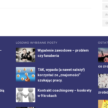
R
P
O
LOSOWO WYBRANE POSTY
OSTAT
–
Wypalenie zawodowe – problem
czy fanaberia
co zr
TAK, wypada (a nawet należy!)
korzystać ze „znajomości”
szukając pracy.
bią
Kontrakt coachingowy – konkrety
zrobi
w 9 krokach