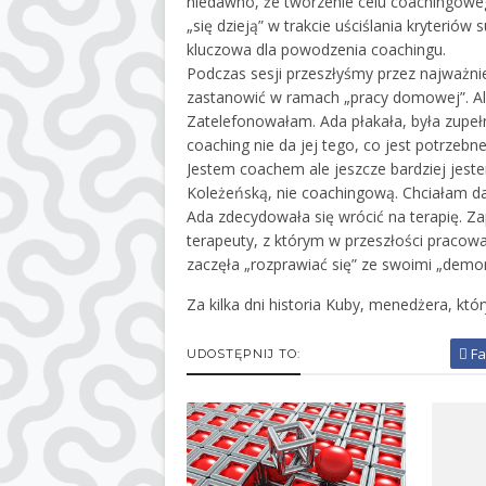
niedawno, że tworzenie celu coachingowe
„się dzieją” w trakcie uściślania kryterió
kluczowa dla powodzenia coachingu.
Podczas sesji przeszłyśmy przez najważni
zastanowić w ramach „pracy domowej”. Ale 
Zatelefonowałam. Ada płakała, była zupełn
coaching nie da jej tego, co jest potrzebn
Jestem coachem ale jeszcze bardziej jes
Koleżeńską, nie coachingową. Chciałam da
Ada zdecydowała się wrócić na terapię. Za
terapeuty, z którym w przeszłości pracował
zaczęła „rozprawiać się” ze swoimi „demona
Za kilka dni historia Kuby, menedżera, kt
Fa
UDOSTĘPNIJ TO: