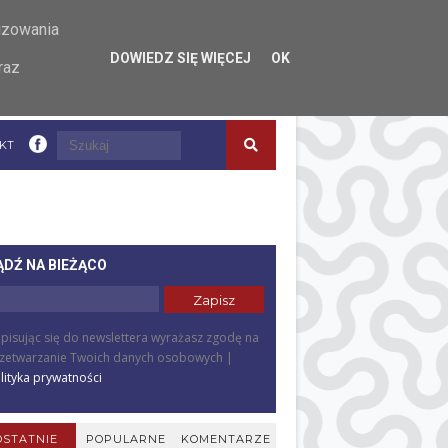
lizowania
DOWIEDZ SIĘ WIĘCEJ
OK
raz
KT
ĄDŹ NA BIEŻĄCO
pisując się do newslettera wyrażasz zgodę na
zetwarzanie Twoich danych osobowych |
lityka prywatności
OSTATNIE
POPULARNE
KOMENTARZE