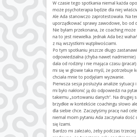
W czasie tego spotkania niemal każda opo
może psychoterapia będzie dla niej właśc
Ale Ada stanowczo zaprotestowała. Na terapi
uporządkować sprawy zawodowe, bo od d
Nie byłam przekonana, że coaching może 
na to jest niewielka. Jednak Ada bez waha
z nią wszystkimi wątpliwościami.
Po tym spotkaniu jeszcze długo zastanawiał
odpowiedzialna (chyba nawet nadmiernie)
dala od rodziny i nie mająca czasu (praca
mi się w głowie taka myśl, że potrzebuje
chciała mnie to podjęłam wyzwanie.
Pierwsza sesja posłużyła analizie sytuacji
mi było nakłonić ją do odpowiedzi na pyta
takiemu „sortowaniu danych”. Na drugiej s
brzydkie w kontekście coachingu słowo al
dla siebie chce. Zaczęłyśmy pracę nad c
niemal moim pytaniu Ada zaczynała dość d
się łzami.
Bardzo mi zależało, żeby podczas trzeciej