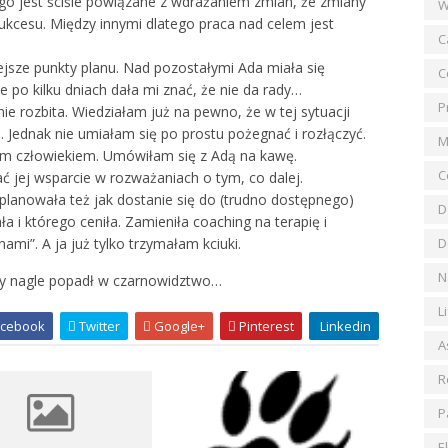
go jest ściśle powiązane z wdrażaniem zmian, że zmiany
W
w sukcesu. Między innymi dlatego praca nad celem jest
C
ejsze punkty planu. Nad pozostałymi Ada miała się
C
po kilku dniach dała mi znać, że nie da rady…
P
ie rozbita. Wiedziałam już na pewno, że w tej sytuacji
e. Jednak nie umiałam się po prostu pożegnać i rozłączyć.
M
tem człowiekiem. Umówiłam się z Adą na kawę.
C
ć jej wsparcie w rozważaniach o tym, co dalej.
planowała też jak dostanie się do (trudno dostępnego)
D
a i którego ceniła. Zamieniła coaching na terapię i
mi”. A ja już tylko trzymałam kciuki.
D
N
óry nagle popadł w czarnowidztwo…
L
cebook
Twitter
Google+
Pinterest
Linkedin
A
R
P
E